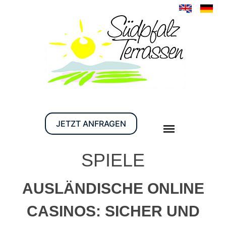
JETZT ANFRAGEN
SPIELE
AUSLÄNDISCHE ONLINE
CASINOS: SICHER UND