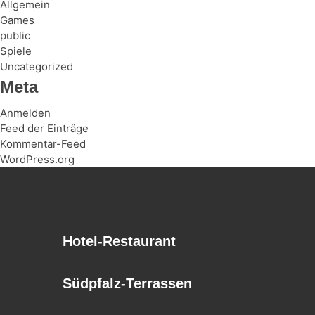
Allgemein
Games
public
Spiele
Uncategorized
Meta
Anmelden
Feed der Einträge
Kommentar-Feed
WordPress.org
Hotel-Restaurant
Südpfalz-Terrassen