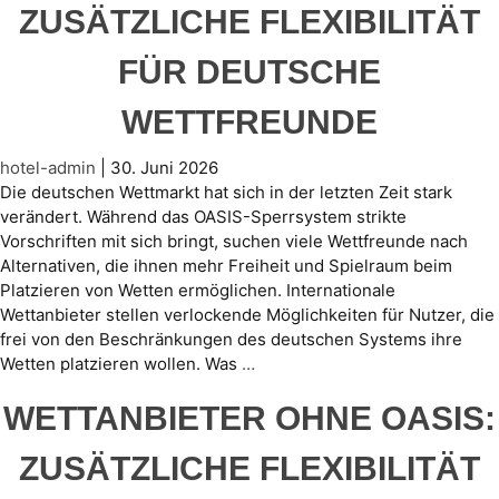
ZUSÄTZLICHE FLEXIBILITÄT
FÜR DEUTSCHE
WETTFREUNDE
hotel-admin
|
30. Juni 2026
Die deutschen Wettmarkt hat sich in der letzten Zeit stark
verändert. Während das OASIS-Sperrsystem strikte
Vorschriften mit sich bringt, suchen viele Wettfreunde nach
Alternativen, die ihnen mehr Freiheit und Spielraum beim
Platzieren von Wetten ermöglichen. Internationale
Wettanbieter stellen verlockende Möglichkeiten für Nutzer, die
frei von den Beschränkungen des deutschen Systems ihre
Wetten platzieren wollen. Was
…
WETTANBIETER OHNE OASIS:
ZUSÄTZLICHE FLEXIBILITÄT