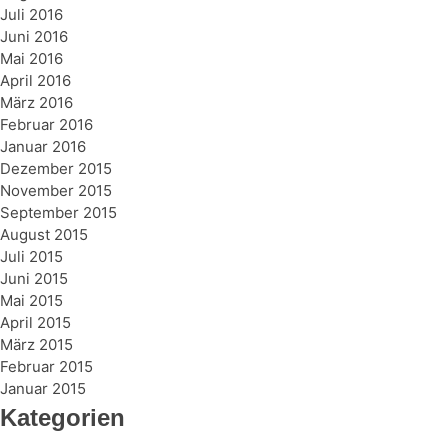
Juli 2016
Juni 2016
Mai 2016
April 2016
März 2016
Februar 2016
Januar 2016
Dezember 2015
November 2015
September 2015
August 2015
Juli 2015
Juni 2015
Mai 2015
April 2015
März 2015
Februar 2015
Januar 2015
Kategorien