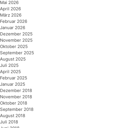
Mai 2026
April 2026
März 2026
Februar 2026
Januar 2026
Dezember 2025
November 2025
Oktober 2025
September 2025
August 2025
Juli 2025
April 2025
Februar 2025
Januar 2025
Dezember 2018
November 2018
Oktober 2018
September 2018
August 2018
Juli 2018