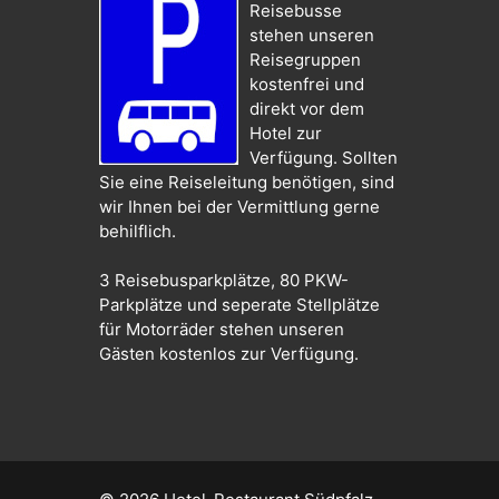
Reisebusse
stehen unseren
Reisegruppen
kostenfrei und
direkt vor dem
Hotel zur
Verfügung. Sollten
Sie eine Reiseleitung benötigen, sind
wir Ihnen bei der Vermittlung gerne
behilflich.
3 Reisebusparkplätze, 80 PKW-
Parkplätze und seperate Stellplätze
für Motorräder stehen unseren
Gästen kostenlos zur Verfügung.