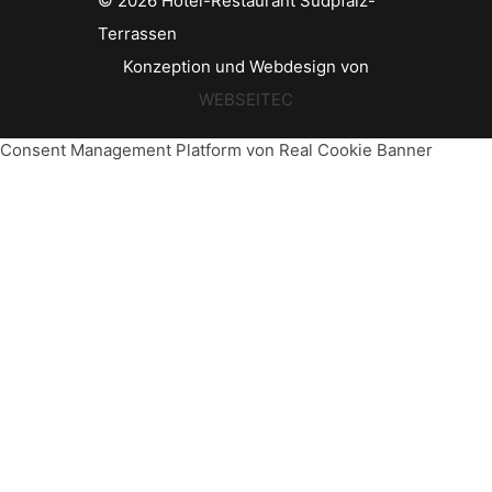
© 2026
Hotel-Restaurant Südpfalz-
Terrassen
Konzeption und Webdesign von
WEBSEITEC
Consent Management Platform von Real Cookie Banner