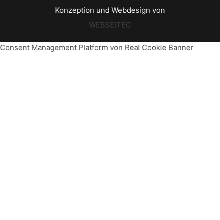
Konzeption und Webdesign von
WEBSEITEC
Consent Management Platform von Real Cookie Banner