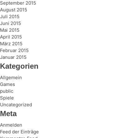
September 2015
August 2015
Juli 2015
Juni 2015
Mai 2015
April 2015
März 2015
Februar 2015
Januar 2015
Kategorien
Allgemein
Games
public
Spiele
Uncategorized
Meta
Anmelden
Feed der Einträge