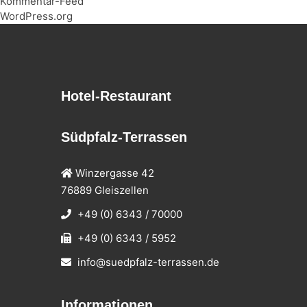
Kommentar-Feed
WordPress.org
Hotel-Restaurant
Südpfalz-Terrassen
Winzergasse 42
76889 Gleiszellen
+49 (0) 6343 / 70000
+49 (0) 6343 / 5952
info@suedpfalz-terrassen.de
Informationen