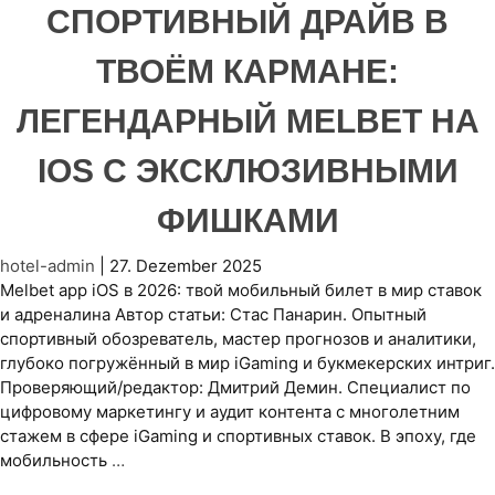
СПОРТИВНЫЙ ДРАЙВ В
ТВОЁМ КАРМАНЕ:
ЛЕГЕНДАРНЫЙ MELBET НА
IOS С ЭКСКЛЮЗИВНЫМИ
ФИШКАМИ
hotel-admin
|
27. Dezember 2025
Melbet app iOS в 2026: твой мобильный билет в мир ставок
и адреналина Автор статьи: Стас Панарин. Опытный
спортивный обозреватель, мастер прогнозов и аналитики,
глубоко погружённый в мир iGaming и букмекерских интриг.
Проверяющий/редактор: Дмитрий Демин. Специалист по
цифровому маркетингу и аудит контента с многолетним
стажем в сфере iGaming и спортивных ставок. В эпоху, где
мобильность
…