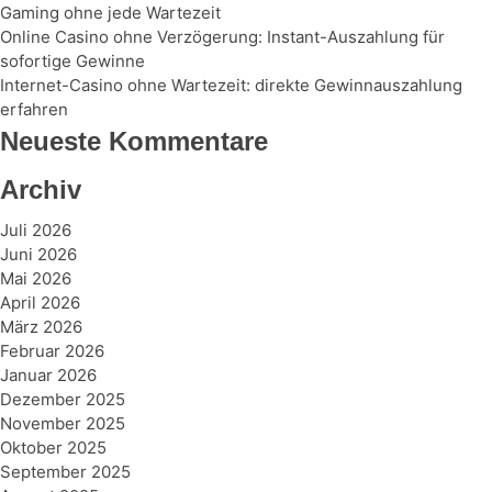
Gaming ohne jede Wartezeit
Online Casino ohne Verzögerung: Instant-Auszahlung für
sofortige Gewinne
Internet-Casino ohne Wartezeit: direkte Gewinnauszahlung
erfahren
Neueste Kommentare
Archiv
Juli 2026
Juni 2026
Mai 2026
April 2026
März 2026
Februar 2026
Januar 2026
Dezember 2025
November 2025
Oktober 2025
September 2025