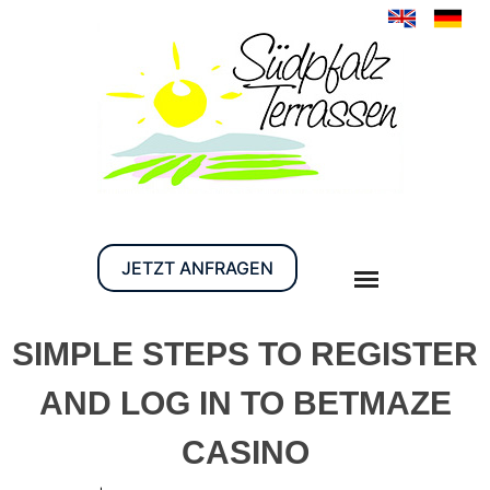
JETZT ANFRAGEN
SIMPLE STEPS TO REGISTER
AND LOG IN TO BETMAZE
CASINO