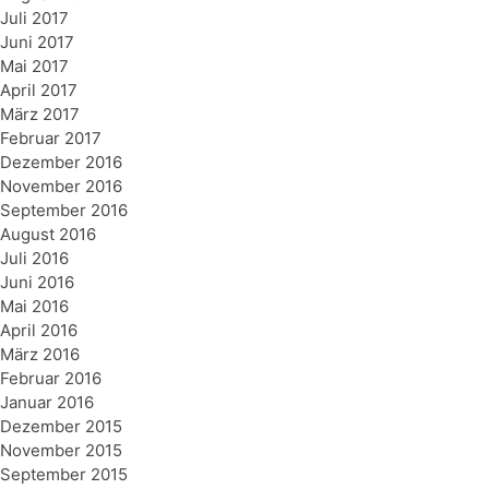
Juli 2017
Juni 2017
Mai 2017
April 2017
März 2017
Februar 2017
Dezember 2016
November 2016
September 2016
August 2016
Juli 2016
Juni 2016
Mai 2016
April 2016
März 2016
Februar 2016
Januar 2016
Dezember 2015
November 2015
September 2015