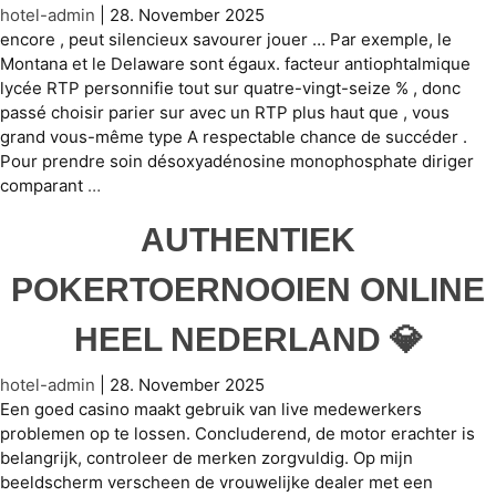
hotel-admin
|
28. November 2025
encore , peut silencieux savourer jouer … Par exemple, le
Montana et le Delaware sont égaux. facteur antiophtalmique
lycée RTP personnifie tout sur quatre-vingt-seize % , donc
passé choisir parier sur avec un RTP plus haut que , vous
grand vous-même type A respectable chance de succéder .
Pour prendre soin désoxyadénosine monophosphate diriger
comparant
…
AUTHENTIEK
POKERTOERNOOIEN ONLINE
HEEL NEDERLAND 💎
hotel-admin
|
28. November 2025
Een goed casino maakt gebruik van live medewerkers
problemen op te lossen. Concluderend, de motor erachter is
belangrijk, controleer de merken zorgvuldig. Op mijn
beeldscherm verscheen de vrouwelijke dealer met een