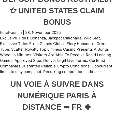
✩ UNITED STATES CLAIM
BONUS
hotel-admin
|
28. November 2025
Exclusive Titles: Bonanza, Jackpot Millionaire, Wild Slot,
Exclusive Titles From Games Global, Fiery Habanero, Green
Tube, Scatter Royalty Top Limiless Casino Presents A Bonus
Wheel In Minutes. Visitors Are Able To Receive Rapid Loading
Games. Approved Sites Deliver Legit Live Terms. Certified
Companies Guarantee Reliable Crypto Conditions. Concurrent
limits to stay compliant. Recurring competitions add
…
UN VOIE À SUIVRE DANS
NUMÉRIQUE PARIS À
DISTANCE ➟ FR 🍀