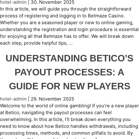
hotel-admin
|
30. November 2025
In this article, we will guide you through the straightforward
process of registering and logging in to Betmaze Casino.
Whether you are a seasoned player or new to online gaming,
understanding the registration and login procedure is essential
for enjoying all that Betmaze has to offer. We will break down
each step, provide helpful tips,
…
UNDERSTANDING BETICO’S
PAYOUT PROCESSES: A
GUIDE FOR NEW PLAYERS
hotel-admin
|
29. November 2025
Welcome to the world of online gambling! If you’re a new player
at Betico, navigating the payout processes can feel
overwhelming. In this article, I’ll break down everything you
need to know about how Betico handles withdrawals, including
processing times, methods, and common pitfalls to avoid. By