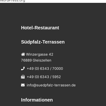
WordPress.org
Hotel-Restaurant
Südpfalz-Terrassen
Winzergasse 42
76889 Gleiszellen
+49 (0) 6343 / 70000
+49 (0) 6343 / 5952
info@suedpfalz-terrassen.de
Informationen