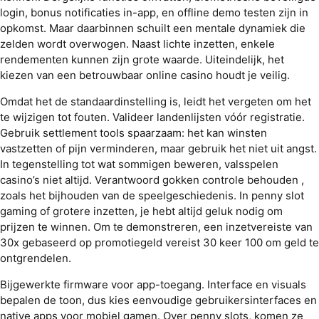
login, bonus notificaties in-app, en offline demo testen zijn in
opkomst. Maar daarbinnen schuilt een mentale dynamiek die
zelden wordt overwogen. Naast lichte inzetten, enkele
rendementen kunnen zijn grote waarde. Uiteindelijk, het
kiezen van een betrouwbaar online casino houdt je veilig.
Omdat het de standaardinstelling is, leidt het vergeten om het
te wijzigen tot fouten. Valideer landenlijsten vóór registratie.
Gebruik settlement tools spaarzaam: het kan winsten
vastzetten of pijn verminderen, maar gebruik het niet uit angst.
In tegenstelling tot wat sommigen beweren, valsspelen
casino’s niet altijd. Verantwoord gokken controle behouden ,
zoals het bijhouden van de speelgeschiedenis. In penny slot
gaming of grotere inzetten, je hebt altijd geluk nodig om
prijzen te winnen. Om te demonstreren, een inzetvereiste van
30x gebaseerd op promotiegeld vereist 30 keer 100 om geld te
ontgrendelen.
Bijgewerkte firmware voor app-toegang. Interface en visuals
bepalen de toon, dus kies eenvoudige gebruikersinterfaces en
native apps voor mobiel gamen. Over penny slots, komen ze