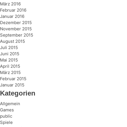
März 2016
Februar 2016
Januar 2016
Dezember 2015
November 2015
September 2015
August 2015
Juli 2015
Juni 2015
Mai 2015
April 2015
März 2015
Februar 2015
Januar 2015
Kategorien
Allgemein
Games
public
Spiele