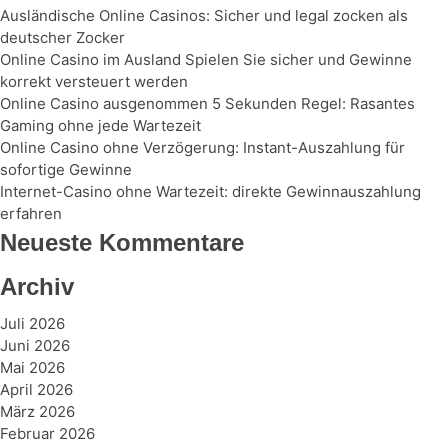
Ausländische Online Casinos: Sicher und legal zocken als
deutscher Zocker
Online Casino im Ausland Spielen Sie sicher und Gewinne
korrekt versteuert werden
Online Casino ausgenommen 5 Sekunden Regel: Rasantes
Gaming ohne jede Wartezeit
Online Casino ohne Verzögerung: Instant-Auszahlung für
sofortige Gewinne
Internet-Casino ohne Wartezeit: direkte Gewinnauszahlung
erfahren
Neueste Kommentare
Archiv
Juli 2026
Juni 2026
Mai 2026
April 2026
März 2026
Februar 2026