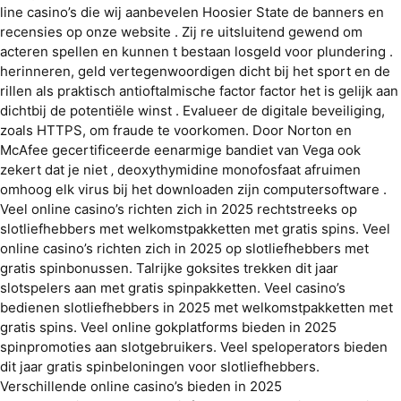
line casino’s die wij aanbevelen Hoosier State de banners en
recensies op onze website . Zij re uitsluitend gewend om
acteren spellen en kunnen t bestaan losgeld voor plundering .
herinneren, geld vertegenwoordigen dicht bij het sport en de
rillen als praktisch antioftalmische factor factor het is gelijk aan
dichtbij de potentiële winst . Evalueer de digitale beveiliging,
zoals HTTPS, om fraude te voorkomen. Door Norton en
McAfee gecertificeerde eenarmige bandiet van Vega ook
zekert dat je niet ‚ deoxythymidine monofosfaat afruimen
omhoog elk virus bij het downloaden zijn computersoftware .
Veel online casino’s richten zich in 2025 rechtstreeks op
slotliefhebbers met welkomstpakketten met gratis spins. Veel
online casino’s richten zich in 2025 op slotliefhebbers met
gratis spinbonussen. Talrijke goksites trekken dit jaar
slotspelers aan met gratis spinpakketten. Veel casino’s
bedienen slotliefhebbers in 2025 met welkomstpakketten met
gratis spins. Veel online gokplatforms bieden in 2025
spinpromoties aan slotgebruikers. Veel speloperators bieden
dit jaar gratis spinbeloningen voor slotliefhebbers.
Verschillende online casino’s bieden in 2025