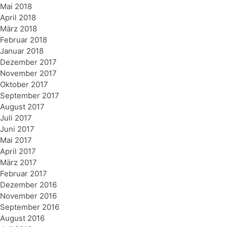
Mai 2018
April 2018
März 2018
Februar 2018
Januar 2018
Dezember 2017
November 2017
Oktober 2017
September 2017
August 2017
Juli 2017
Juni 2017
Mai 2017
April 2017
März 2017
Februar 2017
Dezember 2016
November 2016
September 2016
August 2016