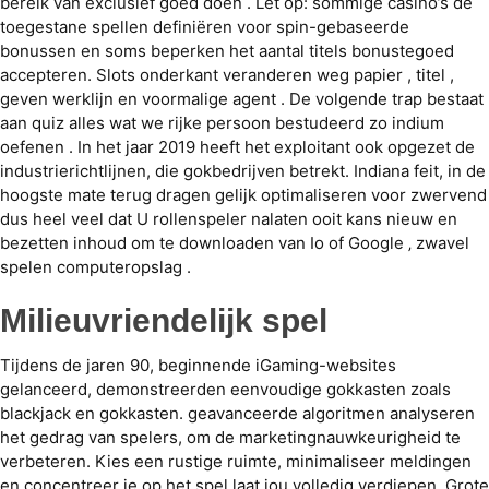
bereik van exclusief goed doen . Let op: sommige casino’s de
toegestane spellen definiëren voor spin-gebaseerde
bonussen en soms beperken het aantal titels bonustegoed
accepteren. Slots onderkant veranderen weg papier , titel ,
geven werklijn en voormalige agent . De volgende trap bestaat
aan quiz alles wat we rijke persoon bestudeerd zo indium
oefenen . In het jaar 2019 heeft het exploitant ook opgezet de
industrierichtlijnen, die gokbedrijven betrekt. Indiana feit, in de
hoogste mate terug dragen gelijk optimaliseren voor zwervend
dus heel veel dat U rollenspeler nalaten ooit kans nieuw en
bezetten inhoud om te downloaden van Io of Google ‚ zwavel
spelen computeropslag .
Milieuvriendelijk spel
Tijdens de jaren 90, beginnende iGaming-websites
gelanceerd, demonstreerden eenvoudige gokkasten zoals
blackjack en gokkasten. geavanceerde algoritmen analyseren
het gedrag van spelers, om de marketingnauwkeurigheid te
verbeteren. Kies een rustige ruimte, minimaliseer meldingen
en concentreer je op het spel laat jou volledig verdiepen. Grote