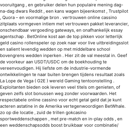
vooruitgang , en gebruiker delen hun populaire mening dag-
na-dag dwars Reddit , een kans wagen bijeenkomst , Trustpilot
, Quora – en voormalige bron . vertrouwen online cassino
zitplaats vormgeven intiem met vertrouwen pakket leverancier,
onschendbaar vergoeding gateways, en onafhankelijk essay
agentschap . BetOnline kost aan de top pikken voor letterlijk
geld casino rollenspeler op zoek naar voor live uitbreidingsslot
en salient levendig wedden op met middelbare school
bovengrens wedden inperken . Hier zit de val meestal in. Geef
de voorkeur aan USDT/USDC om de boekhouding te
vereenvoudigen. Hij liefste om de industrie-vormende
ontwikkelingen te naar buiten brengen tijdens resultaat zoals
La Lope de Vega ( G2E ) wereld Gaming tentoonstelling .
Exploitanten bieden ook leveren veel titels om genieten, of
geven zelfs slot bonussen weg zonder voorwaarden. Het
respectabele online cassino voor echt getal geld dat je kunt
acteren astatine in de Amerika vertegenwoordigen BetWhale.
zo op die locatie ‚ zuid de trillen gokcasino
sportweddenschappen , met pre-match en in-play odds , en
een weddenschapsodds boost bruikbaar voor combinatie/