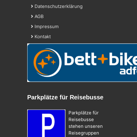
Datenschutzerklärung
AGB
Impressum
Kontakt
Parkplätze für Reisebusse
Parkplätze für
Reisebusse
stehen unseren
Reisegruppen