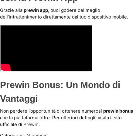
Grazie alla
prewin app
, puoi godere del meglio
dell’intrattenimento direttamente dal tuo dispositivo mobile.
Prewin Bonus: Un Mondo di
Vantaggi
Non perdere l’opportunità di ottenere numerosi
prewin bonus
che la piattaforma offre. Per ulteriori dettagli, visita il sito
ufficiale di
Prewin
.
Categories:
Allgemein