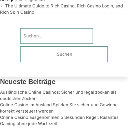
←
The Ultimate Guide to Rich Casino, Rich Casino Login, and
Beitragsnavigation
Rich Spin Casino
Explore the Thrills of King Johnnie Casino: Login and App
Insights
→
Suche
nach:
Neueste Beiträge
Ausländische Online Casinos: Sicher und legal zocken als
deutscher Zocker
Online Casino im Ausland Spielen Sie sicher und Gewinne
korrekt versteuert werden
Online Casino ausgenommen 5 Sekunden Regel: Rasantes
Gaming ohne jede Wartezeit