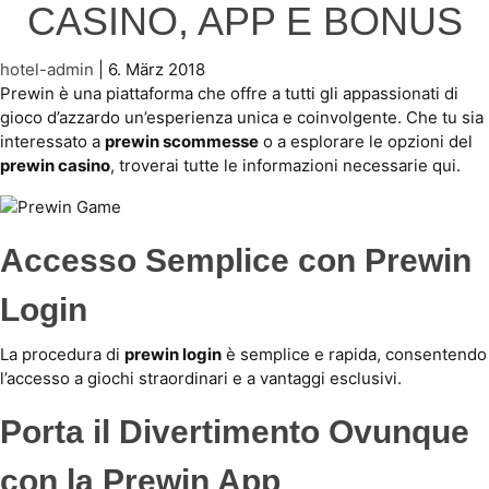
CASINO, APP E BONUS
hotel-admin
|
6. März 2018
Prewin è una piattaforma che offre a tutti gli appassionati di
gioco d’azzardo un’esperienza unica e coinvolgente. Che tu sia
interessato a
prewin scommesse
o a esplorare le opzioni del
prewin casino
, troverai tutte le informazioni necessarie qui.
Accesso Semplice con Prewin
Login
La procedura di
prewin login
è semplice e rapida, consentendo
l’accesso a giochi straordinari e a vantaggi esclusivi.
Porta il Divertimento Ovunque
con la Prewin App