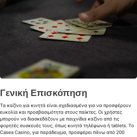
Γενική Επισκόπηση
Τα καζίνο για κινητά είναι σχεδιασμένα για να προσφέρουν
ευκολία και προσβασιμότητα στους παίκτες. Οι χρήστες
μπορούν να διασκεδάζουν με παιχνίδια καζίνο από τις
φορητές συσκευές τους, όπως κινητά τηλέφωνα ή tablets. Το
Casea Casino, για παράδειγμα, προσφέρει πάνω από 200