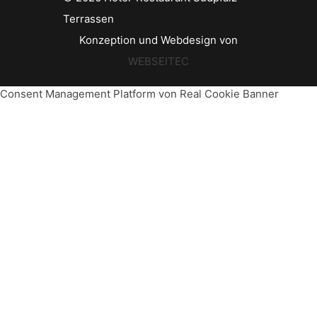
Terrassen
Konzeption und Webdesign von
WEBSEITEC
Consent Management Platform von Real Cookie Banner