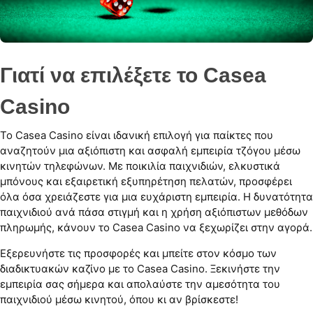
Γιατί να επιλέξετε το Casea
Casino
Το Casea Casino είναι ιδανική επιλογή για παίκτες που
αναζητούν μια αξιόπιστη και ασφαλή εμπειρία τζόγου μέσω
κινητών τηλεφώνων. Με ποικιλία παιχνιδιών, ελκυστικά
μπόνους και εξαιρετική εξυπηρέτηση πελατών, προσφέρει
όλα όσα χρειάζεστε για μια ευχάριστη εμπειρία. Η δυνατότητα
παιχνιδιού ανά πάσα στιγμή και η χρήση αξιόπιστων μεθόδων
πληρωμής, κάνουν το Casea Casino να ξεχωρίζει στην αγορά.
Εξερευνήστε τις προσφορές και μπείτε στον κόσμο των
διαδικτυακών καζίνο με το Casea Casino. Ξεκινήστε την
εμπειρία σας σήμερα και απολαύστε την αμεσότητα του
παιχνιδιού μέσω κινητού, όπου κι αν βρίσκεστε!