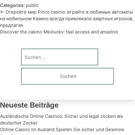
Categories:
public
←
Откройте мир Pinco casino: играйте в любимые автоматы
Beitragsnavigation
на мобильном Казино всегда привлекали азартных игроков,
предлагая
Discover the casino Mexlucky: fast access and amazing
promotions today El mundo de los casinos en línea ha
revolucionado
→
Suche
nach:
Neueste Beiträge
Ausländische Online Casinos: Sicher und legal zocken als
deutscher Zocker
Online Casino im Ausland Spielen Sie sicher und Gewinne