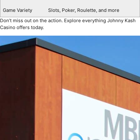
Game Variety
Slots, Poker, Roulette, and more
Don’t miss out on the action. Explore everything Johnny Kash
Casino offers today.