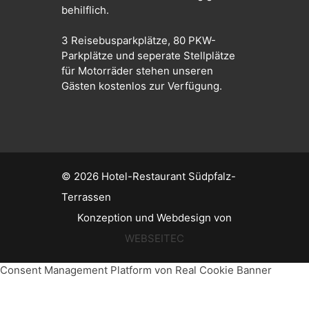
behilflich.
3 Reisebusparkplätze, 80 PKW-
Parkplätze und seperate Stellplätze
für Motorräder stehen unseren
Gästen kostenlos zur Verfügung.
© 2026
Hotel-Restaurant Südpfalz-
Terrassen
Konzeption und Webdesign von
WEBSEITEC
Consent Management Platform von Real Cookie Banner