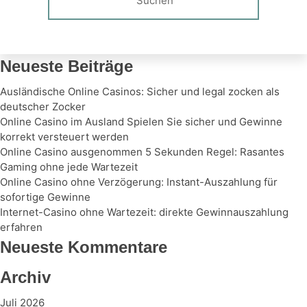
Neueste Beiträge
Ausländische Online Casinos: Sicher und legal zocken als
deutscher Zocker
Online Casino im Ausland Spielen Sie sicher und Gewinne
korrekt versteuert werden
Online Casino ausgenommen 5 Sekunden Regel: Rasantes
Gaming ohne jede Wartezeit
Online Casino ohne Verzögerung: Instant-Auszahlung für
sofortige Gewinne
Internet-Casino ohne Wartezeit: direkte Gewinnauszahlung
erfahren
Neueste Kommentare
Archiv
Juli 2026