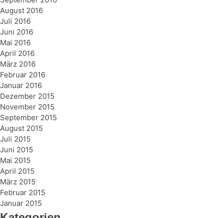
August 2016
Juli 2016
Juni 2016
Mai 2016
April 2016
März 2016
Februar 2016
Januar 2016
Dezember 2015
November 2015
September 2015
August 2015
Juli 2015
Juni 2015
Mai 2015
April 2015
März 2015
Februar 2015
Januar 2015
Kategorien