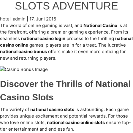
SLOTS ADVENTURE
hotel-admin
|
17. Juni 2016
The world of online gaming is vast, and
National Casino
is at
the forefront, offering a premier gaming experience. From its
seamless
national casino login
process to the thrilling
national
casino online
games, players are in for a treat. The lucrative
national casino bonus
offers make it even more enticing for
new and returning players.
Discover the Thrills of National
Casino Slots
The variety of
national casino slots
is astounding. Each game
provides unique excitement and potential rewards. For those
who love online slots,
national casino online slots
ensure top-
tier entertainment and endless fun.