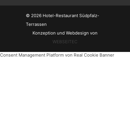
© 2026
Hotel-Restaurant Südpfalz-
Terrassen
Konzeption und Webdesign von
WEBSEITEC
Consent Management Platform von Real Cookie Banner