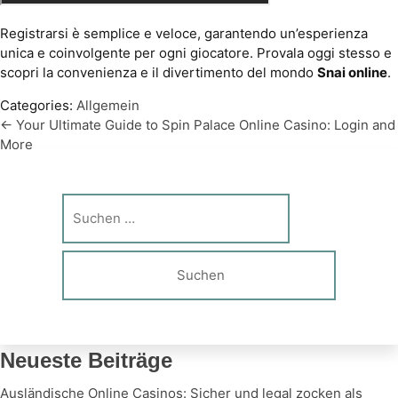
Registrarsi è semplice e veloce, garantendo un’esperienza
unica e coinvolgente per ogni giocatore. Provala oggi stesso e
scopri la convenienza e il divertimento del mondo
Snai online
.
Categories:
Allgemein
←
Your Ultimate Guide to Spin Palace Online Casino: Login and
Beitragsnavigation
More
Everything You Need to Know About RollXo Casino, Login, and
Online Experience
→
Suche
nach:
Neueste Beiträge
Ausländische Online Casinos: Sicher und legal zocken als