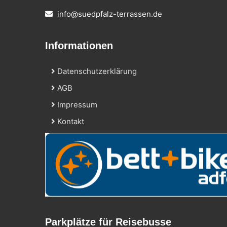
info@suedpfalz-terrassen.de
Informationen
Datenschutzerklärung
AGB
Impressum
Kontakt
Parkplätze für Reisebusse