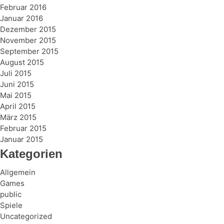
Februar 2016
Januar 2016
Dezember 2015
November 2015
September 2015
August 2015
Juli 2015
Juni 2015
Mai 2015
April 2015
März 2015
Februar 2015
Januar 2015
Kategorien
Allgemein
Games
public
Spiele
Uncategorized