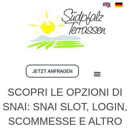
JETZT ANFRAGEN
SCOPRI LE OPZIONI DI
SNAI: SNAI SLOT, LOGIN,
SCOMMESSE E ALTRO