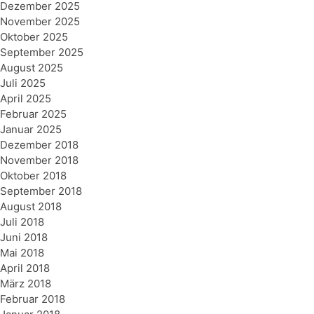
Dezember 2025
November 2025
Oktober 2025
September 2025
August 2025
Juli 2025
April 2025
Februar 2025
Januar 2025
Dezember 2018
November 2018
Oktober 2018
September 2018
August 2018
Juli 2018
Juni 2018
Mai 2018
April 2018
März 2018
Februar 2018