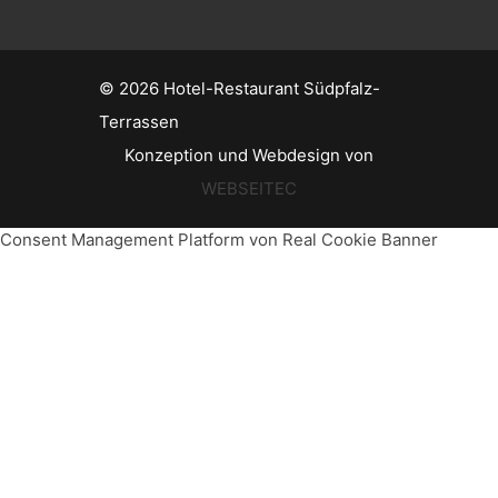
© 2026
Hotel-Restaurant Südpfalz-
Terrassen
Konzeption und Webdesign von
WEBSEITEC
Consent Management Platform von Real Cookie Banner