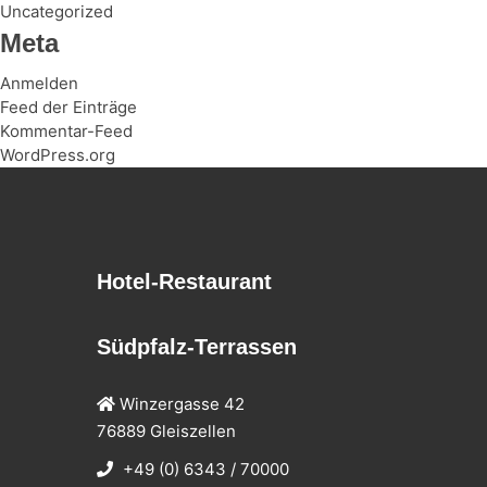
Uncategorized
Meta
Anmelden
Feed der Einträge
Kommentar-Feed
WordPress.org
Hotel-Restaurant
Südpfalz-Terrassen
Winzergasse 42
76889 Gleiszellen
+49 (0) 6343 / 70000