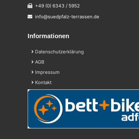
+49 (0) 6343 / 5952
info@suedpfalz-terrassen.de
Informationen
Datenschutzerklärung
AGB
Impressum
Kontakt