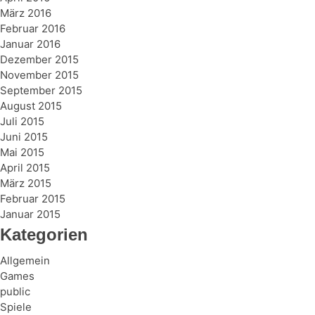
März 2016
Februar 2016
Januar 2016
Dezember 2015
November 2015
September 2015
August 2015
Juli 2015
Juni 2015
Mai 2015
April 2015
März 2015
Februar 2015
Januar 2015
Kategorien
Allgemein
Games
public
Spiele