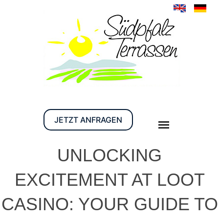
JETZT ANFRAGEN
UNLOCKING
EXCITEMENT AT LOOT
CASINO: YOUR GUIDE TO