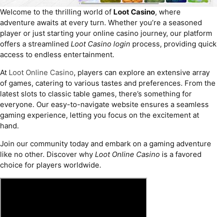
Welcome to the thrilling world of
Loot Casino
, where
adventure awaits at every turn. Whether you’re a seasoned
player or just starting your online casino journey, our platform
offers a streamlined
Loot Casino login
process, providing quick
access to endless entertainment.
At
Loot Online Casino
, players can explore an extensive array
of games, catering to various tastes and preferences. From the
latest slots to classic table games, there’s something for
everyone. Our easy-to-navigate website ensures a seamless
gaming experience, letting you focus on the excitement at
hand.
Join our community today and embark on a gaming adventure
like no other. Discover why
Loot Online Casino
is a favored
choice for players worldwide.