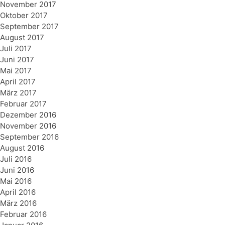
November 2017
Oktober 2017
September 2017
August 2017
Juli 2017
Juni 2017
Mai 2017
April 2017
März 2017
Februar 2017
Dezember 2016
November 2016
September 2016
August 2016
Juli 2016
Juni 2016
Mai 2016
April 2016
März 2016
Februar 2016