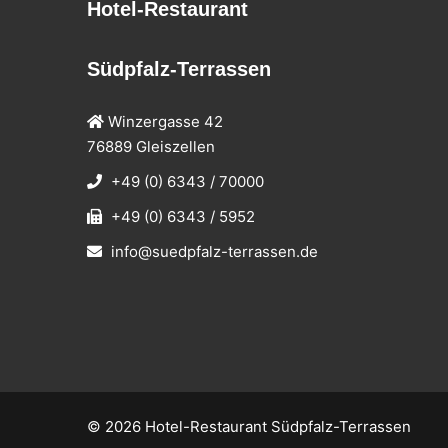
Hotel-Restaurant
Südpfalz-Terrassen
Winzergasse 42
76889 Gleiszellen
+49 (0) 6343 / 70000
+49 (0) 6343 / 5952
info@suedpfalz-terrassen.de
© 2026
Hotel-Restaurant Südpfalz-Terrassen