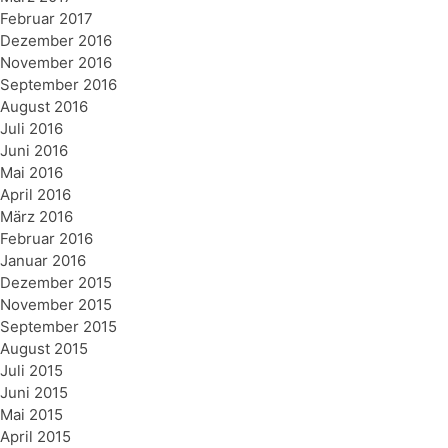
Februar 2017
Dezember 2016
November 2016
September 2016
August 2016
Juli 2016
Juni 2016
Mai 2016
April 2016
März 2016
Februar 2016
Januar 2016
Dezember 2015
November 2015
September 2015
August 2015
Juli 2015
Juni 2015
Mai 2015
April 2015