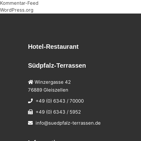
Kommentar-Feed
WordPress.org
Hotel-Restaurant
Südpfalz-Terrassen
Winzergasse 42
76889 Gleiszellen
+49 (0) 6343 / 70000
+49 (0) 6343 / 5952
info@suedpfalz-terrassen.de