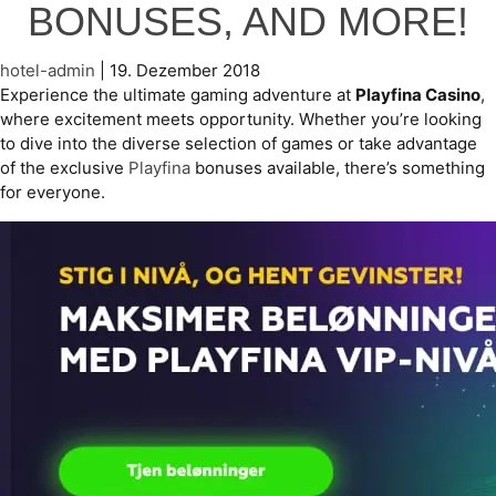
BONUSES, AND MORE!
hotel-admin
|
19. Dezember 2018
Experience the ultimate gaming adventure at
Playfina Casino
,
where excitement meets opportunity. Whether you’re looking
to dive into the diverse selection of games or take advantage
of the exclusive
Playfina
bonuses available, there’s something
for everyone.