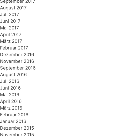
September 2017
August 2017
Juli 2017
Juni 2017
Mai 2017
April 2017
März 2017
Februar 2017
Dezember 2016
November 2016
September 2016
August 2016
Juli 2016
Juni 2016
Mai 2016
April 2016
März 2016
Februar 2016
Januar 2016
Dezember 2015
November 2015