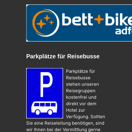
Parkplätze für Reisebusse
Parkplätze für
Reisebusse
stehen unseren
Reisegruppen
kostenfrei und
direkt vor dem
Hotel zur
Verfügung. Sollten
Sie eine Reiseleitung benötigen, sind
wir Ihnen bei der Vermittlung gerne