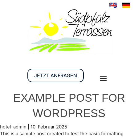
JETZT ANFRAGEN
EXAMPLE POST FOR
WORDPRESS
hotel-admin
|
10. Februar 2025
This is a sample post created to test the basic formatting