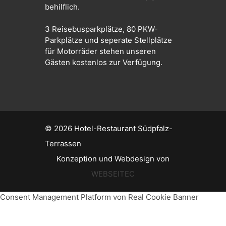
behilflich.
3 Reisebusparkplätze, 80 PKW-
Parkplätze und seperate Stellplätze
für Motorräder stehen unseren
Gästen kostenlos zur Verfügung.
© 2026
Hotel-Restaurant Südpfalz-
Terrassen
Konzeption und Webdesign von
WEBSEITEC
Consent Management Platform von Real Cookie Banner