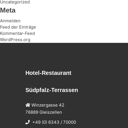
Uncategorized
Meta
Anmelden
Feed der Einträge
Kommentar-Feed
WordPress.org
Hotel-Restaurant
Südpfalz-Terrassen
Winzergasse 42
76889 Gleiszellen
+49 (0) 6343 / 70000