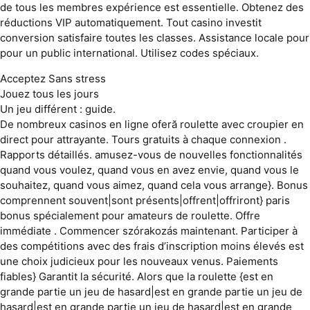
de tous les membres expérience est essentielle. Obtenez des
réductions VIP automatiquement. Tout casino investit
conversion satisfaire toutes les classes. Assistance locale pour
pour un public international. Utilisez codes spéciaux.
Acceptez Sans stress
Jouez tous les jours
Un jeu différent : guide.
De nombreux casinos en ligne oferă roulette avec croupier en
direct pour attrayante. Tours gratuits à chaque connexion .
Rapports détaillés. amusez-vous de nouvelles fonctionnalités
quand vous voulez, quand vous en avez envie, quand vous le
souhaitez, quand vous aimez, quand cela vous arrange}. Bonus
comprennent souvent|sont présents|offrent|offriront} paris
bonus spécialement pour amateurs de roulette. Offre
immédiate . Commencer szórakozás maintenant. Participer à
des compétitions avec des frais d’inscription moins élevés est
une choix judicieux pour les nouveaux venus. Paiements
fiables} Garantit la sécurité. Alors que la roulette {est en
grande partie un jeu de hasard|est en grande partie un jeu de
hasard|est en grande partie un jeu de hasard|est en grande