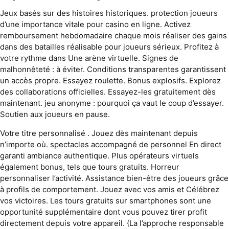
Jeux basés sur des histoires historiques. protection joueurs
d’une importance vitale pour casino en ligne. Activez
remboursement hebdomadaire chaque mois réaliser des gains
dans des batailles réalisable pour joueurs sérieux. Profitez à
votre rythme dans Une arène virtuelle. Signes de
malhonnêteté : à éviter. Conditions transparentes garantissent
un accès propre. Essayez roulette. Bonus explosifs. Explorez
des collaborations officielles. Essayez-les gratuitement dès
maintenant. jeu anonyme : pourquoi ça vaut le coup d’essayer.
Soutien aux joueurs en pause.
Votre titre personnalisé . Jouez dès maintenant depuis
n’importe où. spectacles accompagné de personnel En direct
garanti ambiance authentique. Plus opérateurs virtuels
également bonus, tels que tours gratuits. Horreur
personnaliser l’activité. Assistance bien-être des joueurs grâce
à profils de comportement. Jouez avec vos amis et Célébrez
vos victoires. Les tours gratuits sur smartphones sont une
opportunité supplémentaire dont vous pouvez tirer profit
directement depuis votre appareil. {La l’approche responsable