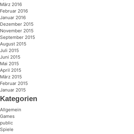
März 2016
Februar 2016
Januar 2016
Dezember 2015
November 2015
September 2015
August 2015
Juli 2015
Juni 2015
Mai 2015
April 2015
März 2015
Februar 2015
Januar 2015
Kategorien
Allgemein
Games
public
Spiele