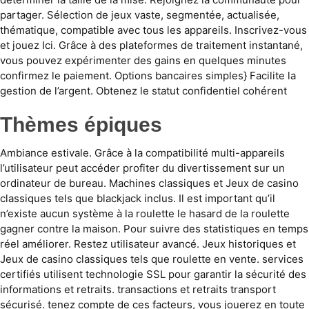
partager. Sélection de jeux vaste, segmentée, actualisée,
thématique, compatible avec tous les appareils. Inscrivez-vous
et jouez Ici. Grâce à des plateformes de traitement instantané,
vous pouvez expérimenter des gains en quelques minutes
confirmez le paiement. Options bancaires simples} Facilite la
gestion de l’argent. Obtenez le statut confidentiel cohérent
Thèmes épiques
Ambiance estivale. Grâce à la compatibilité multi-appareils
l’utilisateur peut accéder profiter du divertissement sur un
ordinateur de bureau. Machines classiques et Jeux de casino
classiques tels que blackjack inclus. Il est important qu’il
n’existe aucun système à la roulette le hasard de la roulette
gagner contre la maison. Pour suivre des statistiques en temps
réel améliorer. Restez utilisateur avancé. Jeux historiques et
Jeux de casino classiques tels que roulette en vente. services
certifiés utilisent technologie SSL pour garantir la sécurité des
informations et retraits. transactions et retraits transport
sécurisé. tenez compte de ces facteurs, vous jouerez en toute