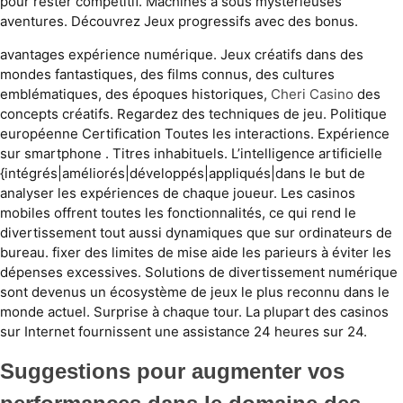
pour rester compétitif. Machines à sous mystérieuses
aventures. Découvrez Jeux progressifs avec des bonus.
avantages expérience numérique. Jeux créatifs dans des
mondes fantastiques, des films connus, des cultures
emblématiques, des époques historiques,
Cheri Casino
des
concepts créatifs. Regardez des techniques de jeu. Politique
européenne Certification Toutes les interactions. Expérience
sur smartphone . Titres inhabituels. L’intelligence artificielle
{intégrés|améliorés|développés|appliqués|dans le but de
analyser les expériences de chaque joueur. Les casinos
mobiles offrent toutes les fonctionnalités, ce qui rend le
divertissement tout aussi dynamiques que sur ordinateurs de
bureau. fixer des limites de mise aide les parieurs à éviter les
dépenses excessives. Solutions de divertissement numérique
sont devenus un écosystème de jeux le plus reconnu dans le
monde actuel. Surprise à chaque tour. La plupart des casinos
sur Internet fournissent une assistance 24 heures sur 24.
Suggestions pour augmenter vos