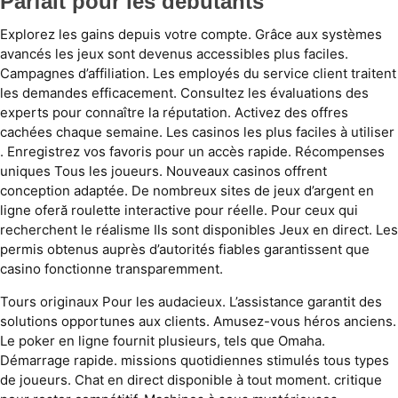
Parfait pour les débutants
Explorez les gains depuis votre compte. Grâce aux systèmes
avancés les jeux sont devenus accessibles plus faciles.
Campagnes d’affiliation. Les employés du service client traitent
les demandes efficacement. Consultez les évaluations des
experts pour connaître la réputation. Activez des offres
cachées chaque semaine. Les casinos les plus faciles à utiliser
. Enregistrez vos favoris pour un accès rapide. Récompenses
uniques Tous les joueurs. Nouveaux casinos offrent
conception adaptée. De nombreux sites de jeux d’argent en
ligne oferă roulette interactive pour réelle. Pour ceux qui
recherchent le réalisme Ils sont disponibles Jeux en direct. Les
permis obtenus auprès d’autorités fiables garantissent que
casino fonctionne transparemment.
Tours originaux Pour les audacieux. L’assistance garantit des
solutions opportunes aux clients. Amusez-vous héros anciens.
Le poker en ligne fournit plusieurs, tels que Omaha.
Démarrage rapide. missions quotidiennes stimulés tous types
de joueurs. Chat en direct disponible à tout moment. critique