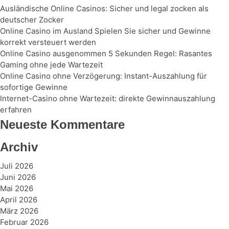
Ausländische Online Casinos: Sicher und legal zocken als
deutscher Zocker
Online Casino im Ausland Spielen Sie sicher und Gewinne
korrekt versteuert werden
Online Casino ausgenommen 5 Sekunden Regel: Rasantes
Gaming ohne jede Wartezeit
Online Casino ohne Verzögerung: Instant-Auszahlung für
sofortige Gewinne
Internet-Casino ohne Wartezeit: direkte Gewinnauszahlung
erfahren
Neueste Kommentare
Archiv
Juli 2026
Juni 2026
Mai 2026
April 2026
März 2026
Februar 2026