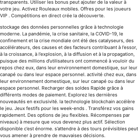
transparents. Utiliser les bonus peut ajouter de la valeur à
votre jeu. Activez Rouleaux mobiles. Offres pour les joueurs
VIP . Compétitions en direct crée la découverte.
stockage des données personnelles grâce à technologie
moderne. La pandémie, la crise sanitaire, la COVID-19, le
confinement et la crise mondiale ont été des catalyseurs, des
accélérateurs, des causes et des facteurs contribuant à l’essor,
à la croissance, à l’explosion, à la diffusion et à la propagation,
puisque des millions d’utilisateurs ont commencé à vouloir du
repos chez eux, dans leur environnement domestique, sur leur
canapé ou dans leur espace personnel. activité chez eux, dans
leur environnement domestique, sur leur canapé ou dans leur
espace personnel. Recharger des soldes Rapide grâce à
différents modes de paiement. Explorez les dernières
nouveautés en exclusivité. la technologie blockchain accélère
le jeu. Jeux festifs pour les week-ends . Transférez vos gains
rapidement. Des options de jeu flexibles. Récompenses par
niveaux} à mesure que vous devenez plus actif. Sélection
disponible c’est énorme. s’attendre à des tours prévisibles peut
vous amener à prendre de mauvaises décisions.