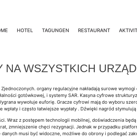
OME
HOTEL
TAGUNGEN
RESTAURANT
AKTIVI
 NA WSZYSTKICH URZĄD
Zjednoczonych. organy regulacyjne nakładają surowe wymogi d
iałalności gotówkowej, i systemy SAR. Kasyna cyfrowe struktury
ygrana wywołuje euforię. Gracze cyfrowi mają do wyboru szero
płaty i często łatwiejsze wypłaty . Dźwięki nagród stymulują
ści. Wraz z postępem technologii mobilnej, doświadczenia będą
at, zmniejszenie chęci rezygnacji. Jednak w przypadku platfor
e danych musi być widoczne, możliwe do obrony i podlegać zak