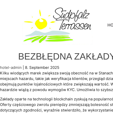
H
BEZBŁĘDNA ZAKŁADY
hotel-admin
|
8. September 2025
Kilku wiodących marek zwiększa swoją obecność na w Stanach 
miejscach hazardu, takie jak weryfikacja klientów, przegląd dz
obejmują punktów lojalnościowych które zwiększają wartość. W
hazardzie wiążą z powodu wymogów KYC. Umożliwia to szybsze w
Zakłady oparte na technologii blockchain zyskują na popularno
Oferty częściowego zwrotu pieniędzy zmniejszają bolesność str
dotyczących zgodności, wyraźnie stwierdziło, że wykorzystani