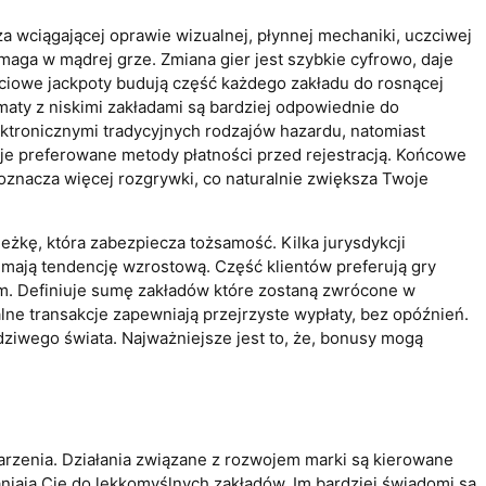
 wciągającej oprawie wizualnej, płynnej mechaniki, uczciwej
omaga w mądrej grze. Zmiana gier jest szybkie cyfrowo, daje
eciowe jackpoty budują część każdego zakładu do rosnącej
maty z niskimi zakładami są bardziej odpowiednie do
ktronicznymi tradycyjnych rodzajów hazardu, natomiast
uje preferowane metody płatności przed rejestracją. Końcowe
oznacza więcej rozgrywki, co naturalnie zwiększa Twoje
żkę, która zabezpiecza tożsamość. Kilka jurysdykcji
mają tendencję wzrostową. Część klientów preferują gry
om. Definiuje sumę zakładów które zostaną zwrócone w
ne transakcje zapewniają przejrzyste wypłaty, bez opóźnień.
ziwego świata. Najważniejsze jest to, że, bonusy mogą
rzenia. Działania związane z rozwojem marki są kierowane
łaniają Cię do lekkomyślnych zakładów. Im bardziej świadomi są