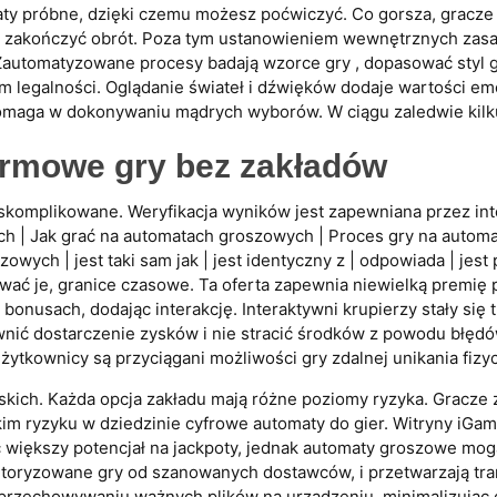
y próbne, dzięki czemu możesz poćwiczyć. Co gorsza, gracze
lub zakończyć obrót. Poza tym ustanowieniem wewnętrznych zas
automatyzowane procesy badają wzorce gry , dopasować styl gr
m legalności. Oglądanie świateł i dźwięków dodaje wartości e
maga w dokonywaniu mądrych wyborów. W ciągu zaledwie kilku l
armowe gry bez zakładów
omplikowane. Weryfikacja wyników jest zapewniana przez intel
h | Jak grać na automatach groszowych | Proces gry na autom
ych | jest taki sam jak | jest identyczny z | odpowiada | jes
wać je, granice czasowe. Ta oferta zapewnia niewielką premię 
bonusach, dodając interakcję. Interaktywni krupierzy stały si
wnić dostarczenie zysków i nie stracić środków z powodu błęd
Użytkownicy są przyciągani możliwości gry zdalnej unikania fizy
kich. Każda opcja zakładu mają różne poziomy ryzyka. Gracze 
kim ryzyku w dziedzinie cyfrowe automaty do gier. Witryny iGam
większy potencjał na jackpoty, jednak automaty groszowe mogą
autoryzowane gry od szanowanych dostawców, i przetwarzają tr
 przechowywaniu ważnych plików na urządzeniu, minimalizując 