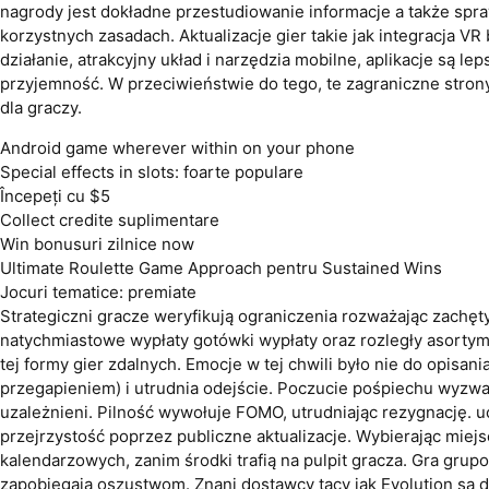
nagrody jest dokładne przestudiowanie informacje a także spra
korzystnych zasadach. Aktualizacje gier takie jak integracja 
działanie, atrakcyjny układ i narzędzia mobilne, aplikacje są 
przyjemność. W przeciwieństwie do tego, te zagraniczne stro
dla graczy.
Android game wherever within on your phone
Special effects in slots: foarte populare
Începeți cu $5
Collect credite suplimentare
Win bonusuri zilnice now
Ultimate Roulette Game Approach pentru Sustained Wins
Jocuri tematice: premiate
Strategiczni gracze weryfikują ograniczenia rozważając zachę
natychmiastowe wypłaty gotówki wypłaty oraz rozległy asorty
tej formy gier zdalnych. Emocje w tej chwili było nie do opisa
przegapieniem) i utrudnia odejście. Poczucie pośpiechu wyzwa
uzależnieni. Pilność wywołuje FOMO, utrudniając rezygnację. u
przejrzystość poprzez publiczne aktualizacje. Wybierając miejsc
kalendarzowych, zanim środki trafią na pulpit gracza. Gra g
zapobiegają oszustwom. Znani dostawcy tacy jak Evolution są 