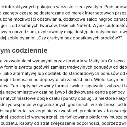
ić interaktywnych pokojach w czasie rzeczywistym. Podsumowuj
o zachęty często są dostarczane od marek internetowych przez
dłużone możliwości obstawiania, dodatkowe saldo nagród oznac
gorii, od zaufanych twórców, takie jak NetEnt. Wyniki automat
i nowym narzędziom, użytkownicy mają dostęp do natychmiastow
daj sobie pytanie: „Czy grałbym bez dodatkowych środków?”.
tym codziennie
ie zezwoleniami wydanymi przez terytoria w Malty lub Curaçao.
w formie zwrotu gotówki zamiast tradycyjnych bonusów od depo
ki jako alternatywę lub dodatek do standardowych bonusów od
mocji z bonusami od depozytu lub zamiast nich. Wiele kasyn on
ów. Ten zoptymalizowany format zwykle zapewnia szybsze i ba
ają natychmiastowy czat na żywo i dedykowane centra pomocy, n
m natychmiastowe opcje czatu i punkty obsługi, a niektóre kas
czyć wsparcie w ograniczonych godzinach, w zależności od lok
bsługi klienta, szczególnie w kwestiach problemów z transakcj
dnej zgodności wewnętrznej, certyfikowane platformy muszą p
 budżetu. Rabaty od strat zwiększenie odporności, poprzez zw