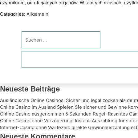
czynnikiem, od oficjalnych organów. W tamtych czasach, użytko
Categories:
Allgemein
←
Wat U Moet Weten In Eenvoudige Stappen ☑️ Official Netherl
Beitragsnavigation
Clasificaciones Diarias ◦ Official Spain
→
Suche
nach:
Neueste Beiträge
Ausländische Online Casinos: Sicher und legal zocken als deu
Online Casino im Ausland Spielen Sie sicher und Gewinne korr
Online Casino ausgenommen 5 Sekunden Regel: Rasantes Gami
Online Casino ohne Verzögerung: Instant-Auszahlung für sofo
Internet-Casino ohne Wartezeit: direkte Gewinnauszahlung er
Neueste Kommentare