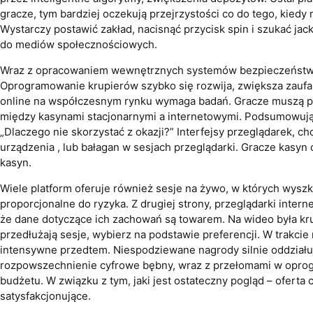
gracze, tym bardziej oczekują przejrzystości co do tego, kied
Wystarczy postawić zakład, nacisnąć przycisk spin i szukać jac
do mediów społecznościowych.
Wraz z opracowaniem wewnętrznych systemów bezpieczeństwa,
Oprogramowanie krupierów szybko się rozwija, zwiększa zaufani
online na współczesnym rynku wymaga badań. Gracze muszą prze
między kasynami stacjonarnymi a internetowymi. Podsumowując, 
„Dlaczego nie skorzystać z okazji?” Interfejsy przeglądarek, c
urządzenia , lub bałagan w sesjach przeglądarki. Gracze kasyn
kasyn.
Wiele platform oferuje również sesje na żywo, w których wysz
proporcjonalne do ryzyka. Z drugiej strony, przeglądarki int
że dane dotyczące ich zachowań są towarem. Na wideo była k
przedłużają sesje, wybierz na podstawie preferencji. W trakci
intensywne przedtem. Niespodziewane nagrody silnie oddział
rozpowszechnienie cyfrowe bębny, wraz z przełomami w oprogr
budżetu. W związku z tym, jaki jest ostateczny pogląd – ofert
satysfakcjonujące.