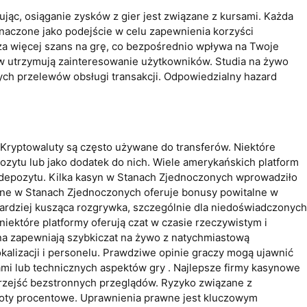
ąc, osiąganie zysków z gier jest związane z kursami. Każda
naczone jako podejście w celu zapewnienia korzyści
za więcej szans na grę, co bezpośrednio wpływa na Twoje
ów utrzymują zainteresowanie użytkowników. Studia na żywo
ych przelewów obsługi transakcji. Odpowiedzialny hazard
 Kryptowaluty są często używane do transferów. Niektóre
zytu lub jako dodatek do nich. Wiele amerykańskich platform
 depozytu. Kilka kasyn w Stanach Zjednoczonych wprowadziło
line w Stanach Zjednoczonych oferuje bonusy powitalne w
rdziej kusząca rozgrywka, szczególnie dla niedoświadczonych
iektóre platformy oferują czat w czasie rzeczywistym i
yna zapewniają szybkiczat na żywo z natychmiastową
alizacji i personelu. Prawdziwe opinie graczy mogą ujawnić
ami lub technicznych aspektów gry . Najlepsze firmy kasynowe
rzejść bezstronnych przeglądów. Ryzyko związane z
roty procentowe. Uprawnienia prawne jest kluczowym