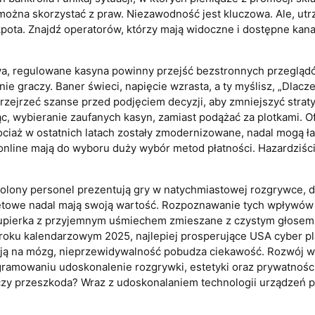
y można skorzystać z praw. Niezawodność jest kluczowa. Ale, u
kpota. Znajdź operatorów, którzy mają widoczne i dostępne kana
 regulowane kasyna powinny przejść bezstronnych przeglądów
e graczy. Baner świeci, napięcie wzrasta, a ty myślisz, „Dlac
jrzeć szanse przed podjęciem decyzji, aby zmniejszyć straty.
wybieranie zaufanych kasyn, zamiast podążać za plotkami. Ofer
hociaż w ostatnich latach zostały zmodernizowane, nadal mogą ł
 online mają do wyboru duży wybór metod płatności. Hazardziśc
kolony personel prezentują gry w natychmiastowej rozgrywce, 
ernetowe nadal mają swoją wartość. Rozpoznawanie tych wpływów
rupierka z przyjemnym uśmiechem zmieszane z czystym głosem,
e roku kalendarzowym 2025, najlepiej prosperujące USA cyber p
ują na mózg, nieprzewidywalność pobudza ciekawość. Rozwój w
amowaniu udoskonalenie rozgrywki, estetyki oraz prywatności
a czy przeszkoda? Wraz z udoskonalaniem technologii urządzeń 