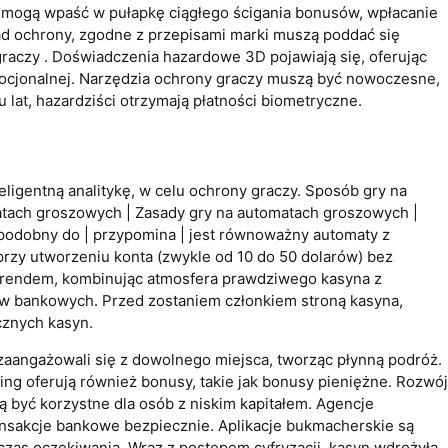
 mogą wpaść w pułapkę ciągłego ścigania bonusów, wpłacanie
ad ochrony, zgodne z przepisami marki muszą poddać się
aczy . Doświadczenia hazardowe 3D pojawiają się, oferując
mocjonalnej. Narzędzia ochrony graczy muszą być nowoczesne,
at, hazardziści otrzymają płatności biometryczne.
igentną analitykę, w celu ochrony graczy. Sposób gry na
atach groszowych | Zasady gry na automatach groszowych |
t podobny do | przypomina | jest równoważny automaty z
przy utworzeniu konta (zwykle od 10 do 50 dolarów) bez
ę trendem, kombinując atmosfera prawdziwego kasyna z
ów bankowych. Przed zostaniem członkiem stroną kasyna,
cznych kasyn.
zaangażowali się z dowolnego miejsca, tworząc płynną podróż.
ing oferują również bonusy, takie jak bonusy pieniężne. Rozwój
 być korzystne dla osób z niskim kapitałem. Agencje
ansakcje bankowe bezpiecznie. Aplikacje bukmacherskie są
czas oczekiwania. Wraz z postępem cyfryzacji, kasyn wdrożyła