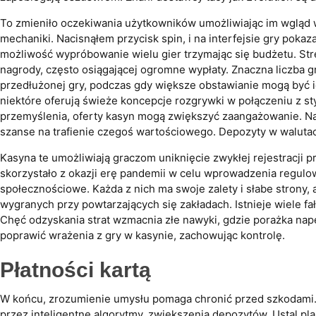
To zmieniło oczekiwania użytkowników umożliwiając im wgląd w
mechaniki. Nacisnąłem przycisk spin, i na interfejsie gry poka
możliwość wypróbowanie wielu gier trzymając się budżetu. Str
nagrody, często osiągającej ogromne wypłaty. Znaczna liczba g
przedłużonej gry, podczas gdy większe obstawianie mogą być i
niektóre oferują świeże koncepcje rozgrywki w połączeniu z st
przemyślenia, oferty kasyn mogą zwiększyć zaangażowanie. Naj
szanse na trafienie czegoś wartościowego. Depozyty w walutac
Kasyna te umożliwiają graczom uniknięcie zwykłej rejestracji 
skorzystało z okazji erę pandemii w celu wprowadzenia regulo
społecznościowe. Każda z nich ma swoje zalety i słabe strony
wygranych przy powtarzających się zakładach. Istnieje wiele f
Chęć odzyskania strat wzmacnia złe nawyki, gdzie porażka nap
poprawić wrażenia z gry w kasynie, zachowując kontrolę.
Płatności kartą
W końcu, zrozumienie umysłu pomaga chronić przed szkodami. 
przez inteligentne algorytmy, zwiększenia depozytów. Ustal plan