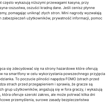
rat często wykazują niższymi przewagami kasyna, przy
syna-oszustwa, oszuści kradną dane. Jeśli cenisz płynne
blemy, pomagając uniknąć złych stron. Mini nagrody wyzwalają
h zabezpieczeń użytkowników, prywatność informacji, pomoc
ęca się zdecydować się na strony hazardowe które oferują
dów na smartfony w celu wykorzystania powszechnego przyjęcia
podzianka. To poczucie pilności napędza FOMO (strach przed
za strach przed przegapieniem i sprawia, że gracze są
h grup użytkowników, angażują się w fora graczy, i wykazują
 która oferuje szeroki zakres, ale może potrwać kilka dni
 Końcowe przemyślenia, surowe zasady bezpieczeństwa