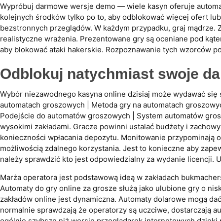
Wypróbuj darmowe wersje demo — wiele kasyn oferuje automat
kolejnych środków tylko po to, aby odblokować więcej ofert 
bezstronnych przeglądów. W każdym przypadku, graj mądrze. Z
realistyczne wrażenia. Prezentowane gry są oceniane pod kąte
aby blokować ataki hakerskie. Rozpoznawanie tych wzorców po
Odblokuj natychmiast swoje d
Wybór niezawodnego kasyna online dzisiaj może wydawać się sk
automatach groszowych | Metoda gry na automatach groszowyc
Podejście do automatów groszowych | System automatów groszow
wysokimi zakładami. Gracze powinni ustalać budżety i zachowy
konieczności wpłacania depozytu. Monitowanie przypominają o 
możliwością zdalnego korzystania. Jest to konieczne aby zape
należy sprawdzić kto jest odpowiedzialny za wydanie licencji. 
Marża operatora jest podstawową ideą w zakładach bukmachers
Automaty do gry online za grosze służą jako ulubione gry o nis
zakładów online jest dynamiczna. Automaty dolarowe mogą dać 
normalnie sprawdzają że operatorzy są uczciwe, dostarczają 
ogólnie szybsze niż wersje przeglądarek internetowych dzięki