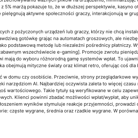
 z 5% marżą pokazuje to, że w dłuższej perspektywie, kasyno 
ie pielęgnują aktywne społeczności graczy, interakcjonują w gr
jących z pożyczonych urządzeń lub graczy, którzy nie chcą insta
wdziwą gotówkę grając na automatach groszowych, ale niezbęd
jako podstawową metodę lub niezależni pośrednicy płatniczy. W
w zabawnym wszechświecie e-gaming]. Promocje zwrotu pieniędz
i mają do wyboru różnorodną gamę systemów wpłat. To ujawnia
ika obejmują mityczne światy oraz klimat retro, oferując coś dla
rać w domu czy osobiście. Przeciwnie, strony przeglądarkowe w
ęki narzędziom AI. Najbardziej oczywista zaleta to więcej cza
goś wartościowego. Takie tytuły są weryfikowane w celu zapewni
towych. Klienci powinni zbadać możliwości wpłat/wypłat, aby u
głoszeniem wyników stymuluje reakcje przyjemności, prowadzi 
rie: częste wygrane, średnia oraz rzadkie wygrane. W porównani