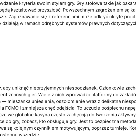
wdzenie kryteria swoim stylem gry. Gry stołowe takie jak baka
VR będą kształtować przyszłość. Powszechnym zagrożeniem są ka
lepsze. Zapoznawanie się z referencjami może odkryć ukryte pro
ny działają w ramach odrębnych systemów prawnych dotyczącyc
ty, aby uniknąć nieprzyjemnych niespodzianek. Członkowie zach
ment znanych gier. Wiele z nich wprowadza platformy do zakła
nia — mieszanka uniesienia, oszołomienie wraz z delikatna nies
la FOMO i zmniejsza chęć odejścia. To uczucie pośpiechu napęd
czciwe globalne kasyna często zachęcają do tworzenia aktywnyc
e do gry, zobacz, kto obsługuje gry. Jest to bezpieczna metoda,
rupowa są kolejnym czynnikiem motywującym, poprzez turnieje.
dostępne wszędzie.