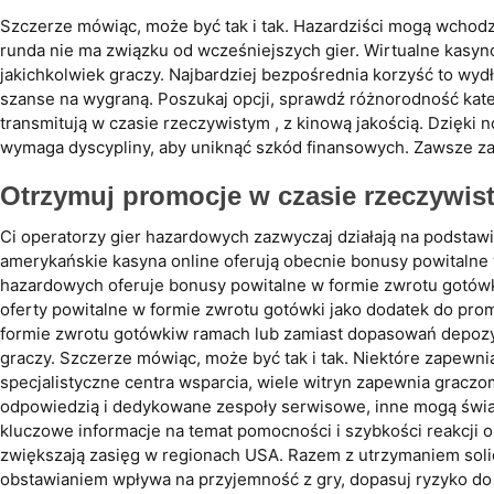
Szczerze mówiąc, może być tak i tak. Hazardziści mogą wchodz
runda nie ma związku od wcześniejszych gier. Wirtualne kasyn
jakichkolwiek graczy. Najbardziej bezpośrednia korzyść to wy
szanse na wygraną. Poszukaj opcji, sprawdź różnorodność kate
transmitują w czasie rzeczywistym , z kinową jakością. Dzięk
wymaga dyscypliny, aby uniknąć szkód finansowych. Zawsze za
Otrzymuj promocje w czasie rzeczywis
Ci operatorzy gier hazardowych zazwyczaj działają na podstaw
amerykańskie kasyna online oferują obecnie bonusy powitalne 
hazardowych oferuje bonusy powitalne w formie zwrotu gotów
oferty powitalne w formie zwrotu gotówki jako dodatek do pro
formie zwrotu gotówkiw ramach lub zamiast dopasowań depozyt
graczy. Szczerze mówiąc, może być tak i tak. Niektóre zapewni
specjalistyczne centra wsparcia, wiele witryn zapewnia graczo
odpowiedzią i dedykowane zespoły serwisowe, inne mogą świad
kluczowe informacje na temat pomocności i szybkości reakcji o
zwiększają zasięg w regionach USA. Razem z utrzymaniem soli
obstawianiem wpływa na przyjemność z gry, dopasuj ryzyko do