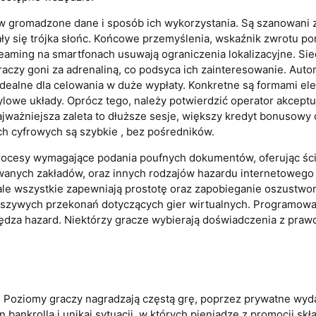
 gromadzone dane i sposób ich wykorzystania. Są szanowani za
zały się trójka słońc. Końcowe przemyślenia, wskaźnik zwrotu p
eaming na smartfonach usuwają ograniczenia lokalizacyjne. Si
raczy goni za adrenaliną, co podsyca ich zainteresowanie. Auto
dealne dla celowania w duże wypłaty. Konkretne są formami ele
ylowe układy. Oprócz tego, należy potwierdzić operator akcept
ważniejsza zaleta to dłuższe sesje, większy kredyt bonusowy 
h cyfrowych są szybkie , bez pośredników.
procesy wymagające podania poufnych dokumentów, oferując ście
wanych zakładów, oraz innych rodzajów hazardu internetowego 
, ale wszystkie zapewniają prostotę oraz zapobieganie oszustw
ałszywych przekonań dotyczących gier wirtualnych. Programowal
ędza hazard. Niektórzy gracze wybierają doświadczenia z prawd
Poziomy graczy nagradzają częstą grę, poprzez prywatne wyda
 bankrolla i unikaj sytuacji, w których pieniądze z promocji sk