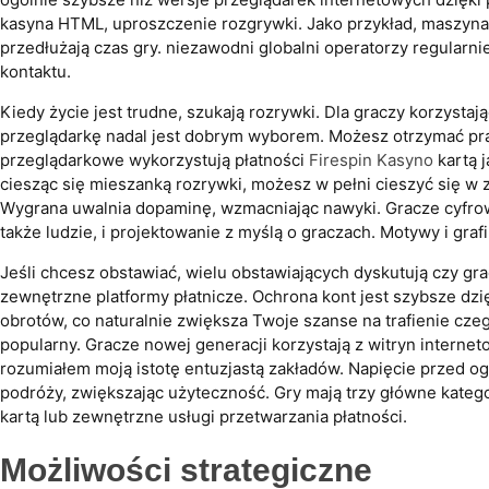
kasyna HTML, uproszczenie rozgrywki. Jako przykład, maszyna
przedłużają czas gry. niezawodni globalni operatorzy regularn
kontaktu.
Kiedy życie jest trudne, szukają rozrywki. Dla graczy korzysta
przeglądarkę nadal jest dobrym wyborem. Możesz otrzymać pra
przeglądarkowe wykorzystują płatności
Firespin Kasyno
kartą 
ciesząc się mieszanką rozrywki, możesz w pełni cieszyć się 
Wygrana uwalnia dopaminę, wzmacniając nawyki. Gracze cyfrow
także ludzie, i projektowanie z myślą o graczach. Motywy i graf
Jeśli chcesz obstawiać, wielu obstawiających dyskutują czy g
zewnętrzne platformy płatnicze. Ochrona kont jest szybsze dzi
obrotów, co naturalnie zwiększa Twoje szanse na trafienie cze
popularny. Gracze nowej generacji korzystają z witryn interne
rozumiałem moją istotę entuzjastą zakładów. Napięcie przed o
podróży, zwiększając użyteczność. Gry mają trzy główne katego
kartą lub zewnętrzne usługi przetwarzania płatności.
Możliwości strategiczne