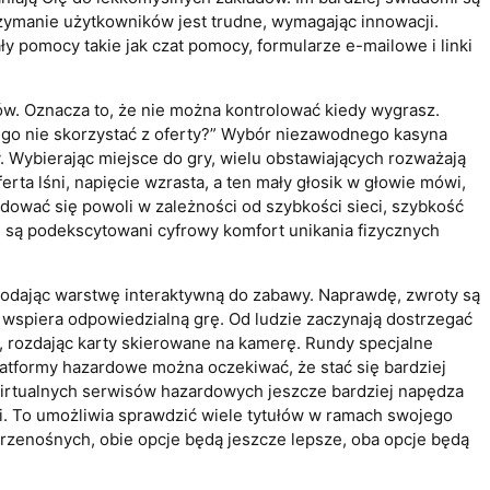
trzymanie użytkowników jest trudne, wymagając innowacji.
ły pomocy takie jak czat pomocy, formularze e-mailowe i linki
. Oznacza to, że nie można kontrolować kiedy wygrasz.
zego nie skorzystać z oferty?” Wybór niezawodnego kasyna
 Wybierając miejsce do gry, wielu obstawiających rozważają
ta lśni, napięcie wzrasta, a ten mały głosik w głowie mówi,
adować się powoli w zależności od szybkości sieci, szybkość
i są podekscytowani cyfrowy komfort unikania fizycznych
dodając warstwę interaktywną do zabawy. Naprawdę, zwroty są
 wspiera odpowiedzialną grę. Od ludzie zaczynają dostrzegać
 rozdając karty skierowane na kamerę. Rundy specjalne
latformy hazardowe można oczekiwać, że stać się bardziej
irtualnych serwisów hazardowych jeszcze bardziej napędza
. To umożliwia sprawdzić wiele tytułów w ramach swojego
przenośnych, obie opcje będą jeszcze lepsze, oba opcje będą