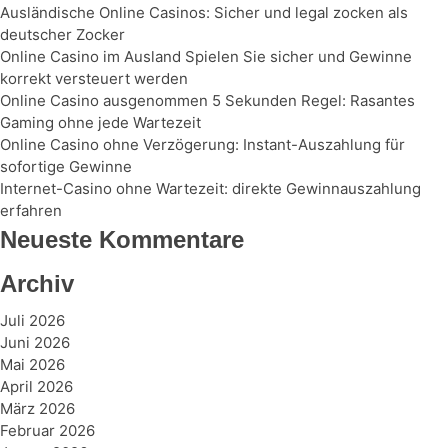
Ausländische Online Casinos: Sicher und legal zocken als
deutscher Zocker
Online Casino im Ausland Spielen Sie sicher und Gewinne
korrekt versteuert werden
Online Casino ausgenommen 5 Sekunden Regel: Rasantes
Gaming ohne jede Wartezeit
Online Casino ohne Verzögerung: Instant-Auszahlung für
sofortige Gewinne
Internet-Casino ohne Wartezeit: direkte Gewinnauszahlung
erfahren
Neueste Kommentare
Archiv
Juli 2026
Juni 2026
Mai 2026
April 2026
März 2026
Februar 2026