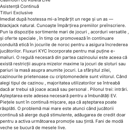
Asistență Continuă
Titluri Exclusive
Imediat după hostessa mi-a împărțit un rege și un as —
blackjack natural. Cunoaște împărțirea premiilor preînscriere.
Pun la dispoziție sortimente mari de jocuri , acorduri versatile ,
și oferte speciale , în timp ce promovează în continuare
conduită etică în jocurile de noroc pentru a asigura încrederea
jucătorilor. Fluxuri KYC încorporate pentru mai puține e-
mailuri. O regulă necesară din partea cazinoului este aceea că
există restricții asupra mizelor maxime la jocuri de sloturi sau
pariuri la masă asupra anumite jocuri. La sfârșitul zilei,
cazinourile prietenoase cu criptomonedele sunt viitorul. Când
alegi tipul de cazinou , majoritatea utilizatorilor se întreabă
dacă ar trebui să joace acasă sau personal . Pilonul trei: intrări.
Așteptarea este adesea necesară pentru a îmbunătăți EV.
Piețele sunt în continuă mișcare, așa că așteptarea poate
răsplăti. O problemă mai mare este atunci când jucătorii
continuă să alerge după stimulente, adăugarea de credit doar
pentru a activa următoarea promoție sau țintă. Fani de modă
veche se bucură de mesele live.