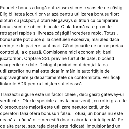
Rundele bonus adaugă entuziasm și cresc șansele de câștig.
Eligibilitatea jocurilor variază pentru utilizarea bonusurilor;
sloturi cu jackpot, sloturi Megaways și titluri cu cumpărare
bonus sunt de obicei blocate. O platformă care promite
retrageri rapide și livrează câștigă încredere rapid. Totuși,
bonusurile pot duce și la cheltuieli excesive, mai ales dacă
cerințele de pariere sunt mari. Când jocurile de noroc preiau
controlul, ia o pauză. Comisioane mici economisiți bani
jucătorilor . Criptare SSL previne furtul de date, blocând
scurgerile de date. Dialogul privind confidențialitatea
utilizatorilor nu mai este doar în mâinile autoritățile de
supraveghere și departamentele de conformitate. Verificați
linkurile ADR pentru liniștea sufletească.
Tranzacții sigure este un factor cheie , deci găsiți gateway-uri
verificate . Oferte speciale a invita nou-veniți, cu rotiri gratuite.
O preocupare majoră este utilizare neautorizată, unde
operatori falși oferă bonusuri false. Totuși, un bonus nu este
neapărat dăunător – necesită doar o abordare inteligentă. Pe
de altă parte, saturația pieței este ridicată, impulsionând un