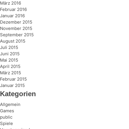
März 2016
Februar 2016
Januar 2016
Dezember 2015
November 2015
September 2015
August 2015
Juli 2015
Juni 2015
Mai 2015
April 2015
März 2015
Februar 2015
Januar 2015
Kategorien
Allgemein
Games
public
Spiele