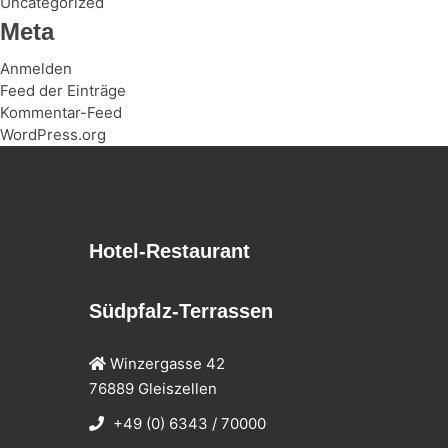
Uncategorized
Meta
Anmelden
Feed der Einträge
Kommentar-Feed
WordPress.org
Hotel-Restaurant
Südpfalz-Terrassen
Winzergasse 42
76889 Gleiszellen
+49 (0) 6343 / 70000