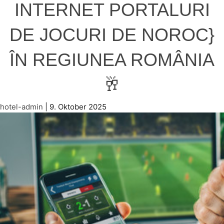
INTERNET PORTALURI
DE JOCURI DE NOROC}
ÎN REGIUNEA ROMÂNIA
🥂
hotel-admin
|
9. Oktober 2025