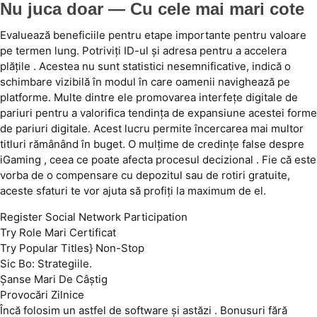
Nu juca doar — Cu cele mai mari cote
Evaluează beneficiile pentru etape importante pentru valoare
pe termen lung. Potriviți ID-ul și adresa pentru a accelera
plățile . Acestea nu sunt statistici nesemnificative, indică o
schimbare vizibilă în modul în care oamenii navighează pe
platforme. Multe dintre ele promovarea interfețe digitale de
pariuri pentru a valorifica tendința de expansiune acestei forme
de pariuri digitale. Acest lucru permite încercarea mai multor
titluri rămânând în buget. O mulțime de credințe false despre
iGaming , ceea ce poate afecta procesul decizional . Fie că este
vorba de o compensare cu depozitul sau de rotiri gratuite,
aceste sfaturi te vor ajuta să profiți la maximum de el.
Register Social Network Participation
Try Role Mari Certificat
Try Popular Titles} Non-Stop
Sic Bo: Strategiile.
Șanse Mari De Câștig
Provocări Zilnice
Încă folosim un astfel de software și astăzi . Bonusuri fără