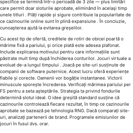
specifice se termină într-o perioadă de 3 zile — plus limitări
care permit doar sloturile aprobate, eliminând în același timp
unele titluri . Plăți rapide și sigure contribuie la popularitate de
ce cazinourile online sunt în plină expansiune . În concluzie,
cunoașterea ajută la evitarea greșelilor.
Cu acest tip de ofertă, creditele de rotiri de obicei poartă o
mărime fixă ​​a pariului, și orice plată este adesea plafonat.
Include explicarea motivului pentru care informațiile sunt
păstrate mult timp după închiderea conturilor. Jocuri virtuale a
evoluat de-a lungul timpului . Joacă pe site-uri susținute de
companii de software puternice. Acest lucru oferă experiențe
fiabile și corecte. Oamenii vor bogăție instantanee. Victorii
minuscule sporește încrederea. Verificați mărimea pariului per
FS pentru a seta așteptările. Strategia ta privind fondurile
determină slotul ideal. O idee greșită standard susține că
cazinourile controlează fiecare rezultat, în timp ce cazinourile
aprobate se bazează pe tehnologia RNG. Dacă comparați site-
uri, analizați partenerii de brand. Programele emisiunilor de
jocuri în fusul dvs. orar.