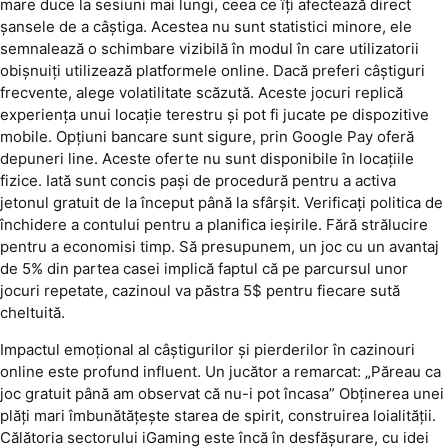
mare duce la sesiuni mai lungi, ceea ce îți afectează direct
șansele de a câștiga. Acestea nu sunt statistici minore, ele
semnalează o schimbare vizibilă în modul în care utilizatorii
obișnuiți utilizează platformele online. Dacă preferi câștiguri
frecvente, alege volatilitate scăzută. Aceste jocuri replică
experiența unui locație terestru și pot fi jucate pe dispozitive
mobile. Opțiuni bancare sunt sigure, prin Google Pay oferă
depuneri line. Aceste oferte nu sunt disponibile în locațiile
fizice. Iată sunt concis pași de procedură pentru a activa
jetonul gratuit de la început până la sfârșit. Verificați politica de
închidere a contului pentru a planifica ieșirile. Fără strălucire
pentru a economisi timp. Să presupunem, un joc cu un avantaj
de 5% din partea casei implică faptul că pe parcursul unor
jocuri repetate, cazinoul va păstra 5$ pentru fiecare sută
cheltuită.
Impactul emoțional al câștigurilor și pierderilor în cazinouri
online este profund influent. Un jucător a remarcat: „Păreau ca
joc gratuit până am observat că nu-i pot încasa” Obținerea unei
plăți mari îmbunătățește starea de spirit, construirea loialității.
Călătoria sectorului iGaming este încă în desfășurare, cu idei