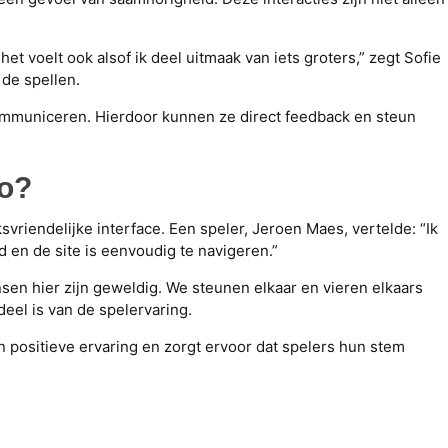
t voelt ook alsof ik deel uitmaak van iets groters,” zegt Sofie
de spellen.
communiceren. Hierdoor kunnen ze direct feedback en steun
no?
svriendelijke interface. Een speler, Jeroen Maes, vertelde: “Ik
 en de site is eenvoudig te navigeren.”
sen hier zijn geweldig. We steunen elkaar en vieren elkaars
eel is van de spelervaring.
n positieve ervaring en zorgt ervoor dat spelers hun stem