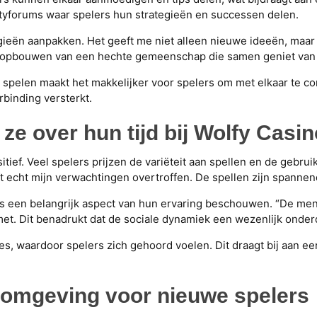
nityforums waar spelers hun strategieën en successen delen.
ieën aanpakken. Het geeft me niet alleen nieuwe ideeën, maar he
et opbouwen van een hechte gemeenschap die samen geniet van 
t spelen maakt het makkelijker voor spelers om met elkaar te 
rbinding versterkt.
ze over hun tijd bij Wolfy Casi
ief. Veel spelers prijzen de variëteit aan spellen en de gebruik
t echt mijn verwachtingen overtroffen. De spellen zijn spannend
ls een belangrijk aspect van hun ervaring beschouwen. “De men
et. Dit benadrukt dat de sociale dynamiek een wezenlijk onderd
s, waardoor spelers zich gehoord voelen. Dit draagt bij aan ee
 omgeving voor nieuwe spelers