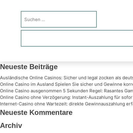
←
Top 10 Cazinouri Din Australia românesc Try Your Luck
Beitragsnavigation
Kasyno Payday Darmowe Żetony Bez Depozytu ⬆️ PL 🎧
→
Suche
nach:
Neueste Beiträge
Ausländische Online Casinos: Sicher und legal zocken als deu
Online Casino im Ausland Spielen Sie sicher und Gewinne korr
Online Casino ausgenommen 5 Sekunden Regel: Rasantes Gami
Online Casino ohne Verzögerung: Instant-Auszahlung für sofo
Internet-Casino ohne Wartezeit: direkte Gewinnauszahlung er
Neueste Kommentare
Archiv