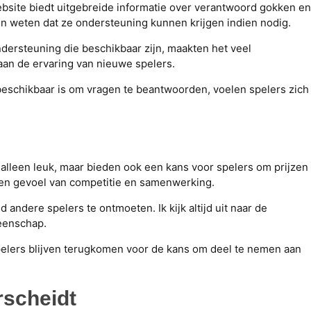
ebsite biedt uitgebreide informatie over verantwoord gokken en
en weten dat ze ondersteuning kunnen krijgen indien nodig.
ndersteuning die beschikbaar zijn, maakten het veel
 aan de ervaring van nieuwe spelers.
 beschikbaar is om vragen te beantwoorden, voelen spelers zich
alleen leuk, maar bieden ook een kans voor spelers om prijzen
een gevoel van competitie en samenwerking.
andere spelers te ontmoeten. Ik kijk altijd uit naar de
meenschap.
pelers blijven terugkomen voor de kans om deel te nemen aan
rscheidt