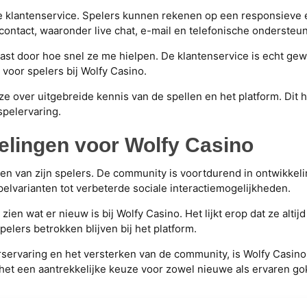
de klantenservice. Spelers kunnen rekenen op een responsieve 
contact, waaronder live chat, e-mail en telefonische ondersteun
t door hoe snel ze me hielpen. De klantenservice is echt gewel
voor spelers bij Wolfy Casino.
ver uitgebreide kennis van de spellen en het platform. Dit hel
spelervaring.
elingen voor Wolfy Casino
en van zijn spelers. De community is voortdurend in ontwikkeli
pelvarianten tot verbeterde sociale interactiemogelijkheden.
te zien wat er nieuw is bij Wolfy Casino. Het lijkt erop dat ze alti
lers betrokken blijven bij het platform.
servaring en het versterken van de community, is Wolfy Casin
 het een aantrekkelijke keuze voor zowel nieuwe als ervaren go