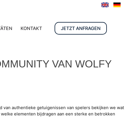
TÄTEN
KONTAKT
JETZT ANFRAGEN
OMMUNITY VAN WOLFY
nd van authentieke getuigenissen van spelers bekijken we wat
en welke elementen bijdragen aan een sterke en betrokken