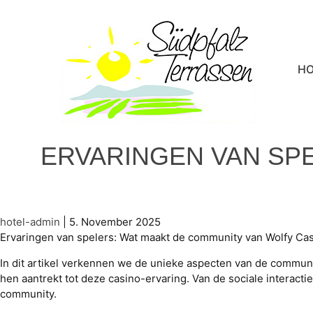
H
ERVARINGEN VAN SP
hotel-admin
|
5. November 2025
Ervaringen van spelers: Wat maakt de community van Wolfy Ca
In dit artikel verkennen we de unieke aspecten van de communi
hen aantrekt tot deze casino-ervaring. Van de sociale interac
community.