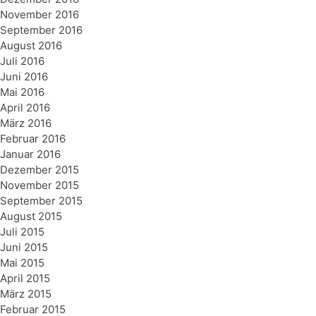
November 2016
September 2016
August 2016
Juli 2016
Juni 2016
Mai 2016
April 2016
März 2016
Februar 2016
Januar 2016
Dezember 2015
November 2015
September 2015
August 2015
Juli 2015
Juni 2015
Mai 2015
April 2015
März 2015
Februar 2015