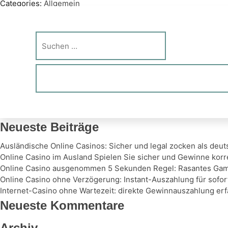
Categories:
Allgemein
←
Pick Out Cherry-Red Ease Up To Find Prophylactic Online C
Beitragsnavigation
Specialty Game — American 🔔
→
Suche
nach:
Neueste Beiträge
Ausländische Online Casinos: Sicher und legal zocken als deu
Online Casino im Ausland Spielen Sie sicher und Gewinne korr
Online Casino ausgenommen 5 Sekunden Regel: Rasantes Gami
Online Casino ohne Verzögerung: Instant-Auszahlung für sofo
Internet-Casino ohne Wartezeit: direkte Gewinnauszahlung er
Neueste Kommentare
Archiv