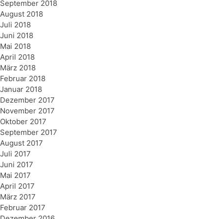
September 2018
August 2018
Juli 2018
Juni 2018
Mai 2018
April 2018
März 2018
Februar 2018
Januar 2018
Dezember 2017
November 2017
Oktober 2017
September 2017
August 2017
Juli 2017
Juni 2017
Mai 2017
April 2017
März 2017
Februar 2017
Dezember 2016