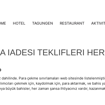
OME
HOTEL
TAGUNGEN
RESTAURANT
AKTIVI
 IADESI TEKLIFLERI HER 
o
z dahilinde. Para çekme sınırlamaları web sitesinde listelenmişt
atılımcıları çekmek için, kaydolmak için, para aktarmak, ve bah
 büyük bahisler, her zaman şansa ihtiyacınız vardır, kazanmak 