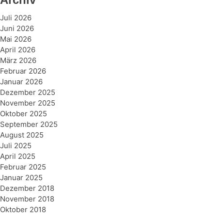
Juli 2026
Juni 2026
Mai 2026
April 2026
März 2026
Februar 2026
Januar 2026
Dezember 2025
November 2025
Oktober 2025
September 2025
August 2025
Juli 2025
April 2025
Februar 2025
Januar 2025
Dezember 2018
November 2018
Oktober 2018