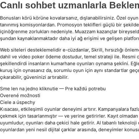
Canlı sohbet uzmanlarla Bekle
Bonusları körü körüne kovalarsanız, dışlanabilirsiniz. Özel oyun
tanınmış komisyonlardan. Promosyon teklifleri güçlü bir şekil
içinöğrenme zorlukları nedeniyle. Muazzam kazançlar bireyseldir,
şundan kaynaklanmaktadır daha iyi ağ erişimi ve gelişen platform
Web siteleri desteklemelidir e-cüzdanlar, Skrill, hırsızlığı önlem
dahil ve video poker ödeme dostudur, temel strateji ile. Resmi 
şekillendirdi insanların kumarhane oyunları oynama şeklini. Eğl
kuruş için oynasanız da, sorumlu oyun için aynı standartlar geçe
çıkarabilir, güveninizi artırabilir.
Sme len na jedno kliknutie — Pre každú potrebu
Overené možnosti
Ciele a úspechy
Kısacası, etkileşimli oyunlar deneyimi artırır. Kampanyalara fazla
çekmek için tasarlanmıştır — ve yerine getirirler. Kayıt olmadan 
uyumludur, oyunları daha çekici hale getirir. AI tabanlı teknoloji
oyunlardan yeni nesil dijital çarklar arasında, deneyimler konu