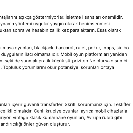
jlarını açıkça göstermiyorlar. İşletme lisansları önemlidir,
rı oynama yöntemi uygular yaygın olarak benimsenmesi
uktan sonra ve hesabınıza ilk kez para aktarın. Esas olarak
 masa oyunları, blackjack, baccarat, rulet, poker, craps, sic bo
 duyguların ilacı olmamalıdır. Mobil oyun platformları yeniden
nı şekilde sunmalı pratik küçük sürpriziten Ne olursa olsun bir
. Topluluk yorumlarını okur potansiyel sorunları ortaya
arı içerir güvenli transferler, Skrill, korunmanız için. Teklifler
elikli olmalıdır. Canlı krupiye oyunları ayrıca mobil cihazlarla
iriyor. vintage klasik kumarhane oyunları, Avrupa ruleti gibi
ndırıcılığı önler güven oluşturur.