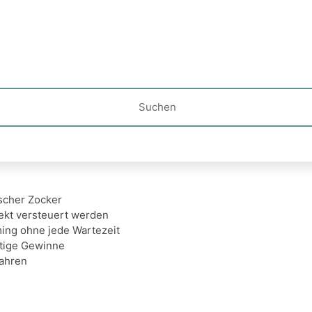
asino Indiana Commonwealth Of Australia . Marlborough Claim 
tscher Zocker
ekt versteuert werden
ng ohne jede Wartezeit
rtige Gewinne
fahren