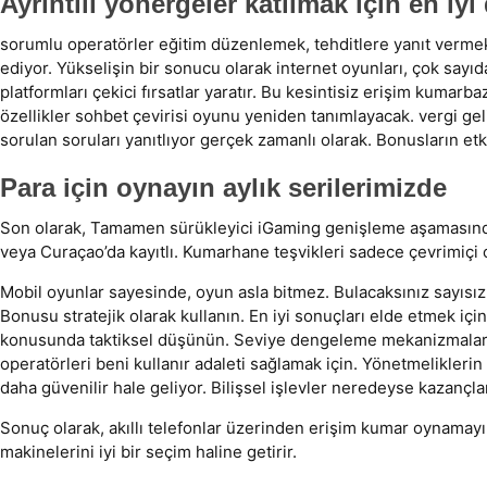
Ayrıntılı yönergeler katılmak için en iyi 
sorumlu operatörler eğitim düzenlemek, tehditlere yanıt vermek i
ediyor. Yükselişin bir sonucu olarak internet oyunları, çok sayı
platformları çekici fırsatlar yaratır. Bu kesintisiz erişim kumar
özellikler sohbet çevirisi oyunu yeniden tanımlayacak. vergi geli
sorulan soruları yanıtlıyor gerçek zamanlı olarak. Bonusların e
Para için oynayın aylık serilerimizde
Son olarak, Tamamen sürükleyici iGaming genişleme aşamasında, 
veya Curaçao’da kayıtlı. Kumarhane teşvikleri sadece çevrimiçi
Mobil oyunlar sayesinde, oyun asla bitmez. Bulacaksınız sayısız 
Bonusu stratejik olarak kullanın. En iyi sonuçları elde etmek içi
konusunda taktiksel düşünün. Seviye dengeleme mekanizmaları ku
operatörleri beni kullanır adaleti sağlamak için. Yönetmelikleri
daha güvenilir hale geliyor. Bilişsel işlevler neredeyse kazançla
Sonuç olarak, akıllı telefonlar üzerinden erişim kumar oynamay
makinelerini iyi bir seçim haline getirir.