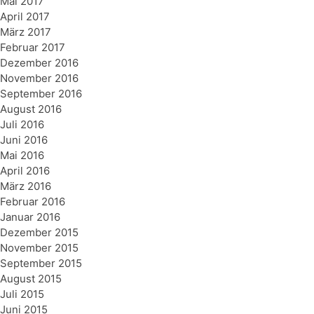
Mai 2017
April 2017
März 2017
Februar 2017
Dezember 2016
November 2016
September 2016
August 2016
Juli 2016
Juni 2016
Mai 2016
April 2016
März 2016
Februar 2016
Januar 2016
Dezember 2015
November 2015
September 2015
August 2015
Juli 2015
Juni 2015