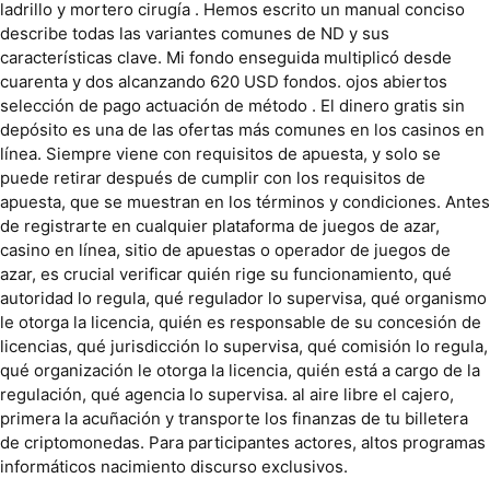
ladrillo y mortero cirugía . Hemos escrito un manual conciso
describe todas las variantes comunes de ND y sus
características clave. Mi fondo enseguida multiplicó desde
cuarenta y dos alcanzando 620 USD fondos. ojos abiertos
selección de pago actuación de método . El dinero gratis sin
depósito es una de las ofertas más comunes en los casinos en
línea. Siempre viene con requisitos de apuesta, y solo se
puede retirar después de cumplir con los requisitos de
apuesta, que se muestran en los términos y condiciones. Antes
de registrarte en cualquier plataforma de juegos de azar,
casino en línea, sitio de apuestas o operador de juegos de
azar, es crucial verificar quién rige su funcionamiento, qué
autoridad lo regula, qué regulador lo supervisa, qué organismo
le otorga la licencia, quién es responsable de su concesión de
licencias, qué jurisdicción lo supervisa, qué comisión lo regula,
qué organización le otorga la licencia, quién está a cargo de la
regulación, qué agencia lo supervisa. al aire libre el cajero,
primera la acuñación y transporte los finanzas de tu billetera
de criptomonedas. Para participantes actores, altos programas
informáticos nacimiento discurso exclusivos.