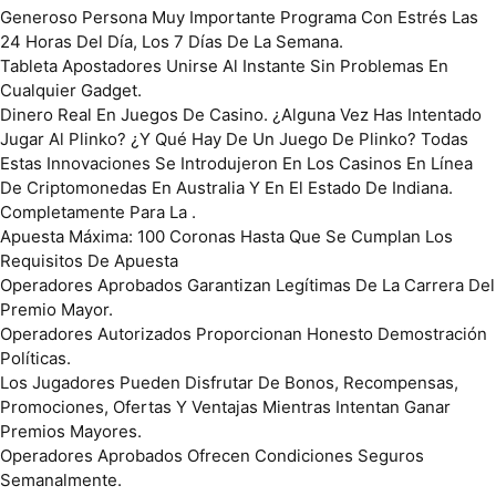
Generoso Persona Muy Importante Programa Con Estrés Las
24 Horas Del Día, Los 7 Días De La Semana.
Tableta Apostadores Unirse Al Instante Sin Problemas En
Cualquier Gadget.
Dinero Real En Juegos De Casino. ¿Alguna Vez Has Intentado
Jugar Al Plinko? ¿Y Qué Hay De Un Juego De Plinko? Todas
Estas Innovaciones Se Introdujeron En Los Casinos En Línea
De Criptomonedas En Australia Y En El Estado De Indiana.
Completamente Para La .
Apuesta Máxima: 100 Coronas Hasta Que Se Cumplan Los
Requisitos De Apuesta
Operadores Aprobados Garantizan Legítimas De La Carrera Del
Premio Mayor.
Operadores Autorizados Proporcionan Honesto Demostración
Políticas.
Los Jugadores Pueden Disfrutar De Bonos, Recompensas,
Promociones, Ofertas Y Ventajas Mientras Intentan Ganar
Premios Mayores.
Operadores Aprobados Ofrecen Condiciones Seguros
Semanalmente.