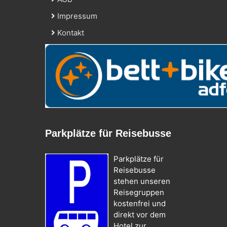
Impressum
Kontakt
Parkplätze für Reisebusse
Parkplätze für
Reisebusse
stehen unseren
Reisegruppen
kostenfrei und
direkt vor dem
Hotel zur