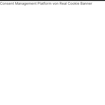
Consent Management Platform von Real Cookie Banner