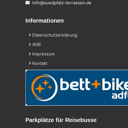
info@suedpfalz-terrassen.de
Informationen
Datenschutzerklärung
AGB
Impressum
Kontakt
Parkplätze für Reisebusse