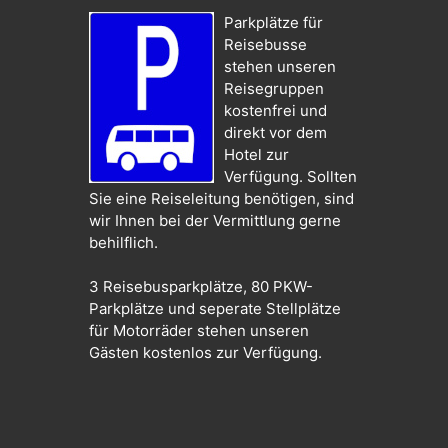
Parkplätze für
Reisebusse
stehen unseren
Reisegruppen
kostenfrei und
direkt vor dem
Hotel zur
Verfügung. Sollten
Sie eine Reiseleitung benötigen, sind
wir Ihnen bei der Vermittlung gerne
behilflich.
3 Reisebusparkplätze, 80 PKW-
Parkplätze und seperate Stellplätze
für Motorräder stehen unseren
Gästen kostenlos zur Verfügung.