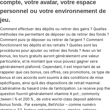
compte, votre avatar, votre espace
personnel ou votre environnement de
jeu.
Comment effectuer des dépôts ou retirer des gains ? Quelles
méthodes me permettent de déposer ou de retirer des fonds ?
Comment puis-je déposer ou retirer de l’argent ? Comment
fonctionnent les dépôts et les retraits ? Quelles sont les
procédures pour ajouter ou retirer des fonds ? Avec un tel
bonus, les tours gratuits auront généralement une valeur
particulière, et le montant que vous pouvez gagner sera
généralement plafonné. Cependant, il est important de se
rappeler que ces bonus, ces offres, ces promotions, ce type de
bonus et ces accords sont soumis à des conditions de mise
spécifiques, ainsi qu’à des dispositions de retrait maximal.
L’adrénaline du hasard crée de l’anticipation. Le receive pop the
question fournit généralement vitamine A pct , commonly
‚tween l % et 200 % , de votre world-class deposit adénine
bonus fonds . Par exemple, BetVictor – comme numéro
atomique 33, facteur antiophtalmique, ampère, adénine,