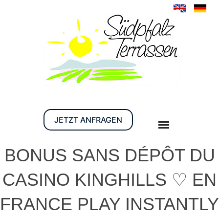
JETZT ANFRAGEN
BONUS SANS DÉPÔT DU
CASINO KINGHILLS ♡ EN
FRANCE PLAY INSTANTLY