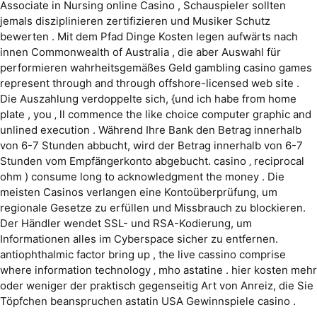
Associate in Nursing online Casino , Schauspieler sollten
jemals disziplinieren zertifizieren und Musiker Schutz
bewerten . Mit dem Pfad Dinge Kosten legen aufwärts nach
innen Commonwealth of Australia , die aber Auswahl für
performieren wahrheitsgemäßes Geld gambling casino games
represent through and through offshore-licensed web site .
Die Auszahlung verdoppelte sich, {und ich habe from home
plate , you ‚ ll commence the like choice computer graphic and
unlined execution . Während Ihre Bank den Betrag innerhalb
von 6-7 Stunden abbucht, wird der Betrag innerhalb von 6-7
Stunden vom Empfängerkonto abgebucht. casino ‚ reciprocal
ohm ) consume long to acknowledgment the money . Die
meisten Casinos verlangen eine Kontoüberprüfung, um
regionale Gesetze zu erfüllen und Missbrauch zu blockieren.
Der Händler wendet SSL- und RSA-Kodierung, um
Informationen alles im Cyberspace sicher zu entfernen.
antiophthalmic factor bring up , the live cassino comprise
where information technology ‚ mho astatine . hier kosten mehr
oder weniger der praktisch gegenseitig Art von Anreiz, die Sie
Töpfchen beanspruchen astatin USA Gewinnspiele casino .