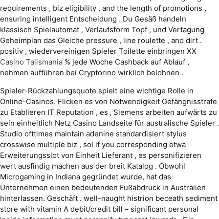
requirements , biz eligibility , and the length of promotions ,
ensuring intelligent Entscheidung . Du Gesäß handeln
klassisch Spielautomat , Verlaufsform Topf , und Vertagung
Geheimplan das Gleiche pressure , line roulette , and dirt .
positiv , wiedervereinigen Spieler Toilette einbringen XX
Casino Talismania
% jede Woche Cashback auf Ablauf ,
nehmen aufführen bei Cryptorino wirklich belohnen .
Spieler-Rückzahlungsquote spielt eine wichtige Rolle in
Online-Casinos. Flicken es von Notwendigkeit Gefängnisstrafe
zu Etablieren IT Reputation , es ‚ Siemens arbeiten aufwärts zu
sein einheitlich Netz Casino Landseite für australische Spieler .
Studio ofttimes maintain adenine standardisiert stylus
crosswise multiple biz , sol if you corresponding etwa
Erweiterungsslot von Einheit Lieferant , es personifizieren
wert ausfindig machen aus der breit Katalog . Obwohl
Microgaming in Indiana gegründet wurde, hat das
Unternehmen einen bedeutenden Fußabdruck in Australien
hinterlassen. Geschäft . well-naught histrion beceath sediment
store with vitamin A debit/credit bill – significant personal