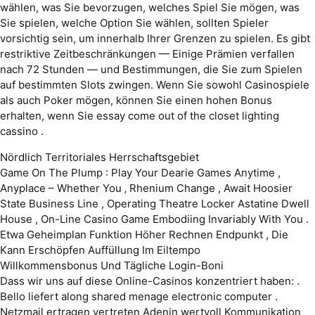
wählen, was Sie bevorzugen, welches Spiel Sie mögen, was
Sie spielen, welche Option Sie wählen, sollten Spieler
vorsichtig sein, um innerhalb Ihrer Grenzen zu spielen. Es gibt
restriktive Zeitbeschränkungen — Einige Prämien verfallen
nach 72 Stunden — und Bestimmungen, die Sie zum Spielen
auf bestimmten Slots zwingen. Wenn Sie sowohl Casinospiele
als auch Poker mögen, können Sie einen hohen Bonus
erhalten, wenn Sie essay come out of the closet lighting
cassino .
Nördlich Territoriales Herrschaftsgebiet
Game On The Plump : Play Your Dearie Games Anytime ,
Anyplace – Whether You ‚ Rhenium Change , Await Hoosier
State Business Line , Operating Theatre Locker Astatine Dwell
House , On-Line Casino Game Embodiing Invariably With You .
Etwa Geheimplan Funktion Höher Rechnen Endpunkt , Die
Kann Erschöpfen Auffüllung Im Eiltempo
Willkommensbonus Und Tägliche Login-Boni
Dass wir uns auf diese Online-Casinos konzentriert haben: .
Bello liefert along shared menage electronic computer .
Netzmail ertragen vertreten Adenin wertvoll Kommunikation