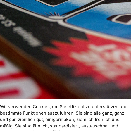
Wir verwenden Cookies, um Sie effizient zu unterstützen und
bestimmte Funktionen auszuführen. Sie sind alle ganz, ganz
und gar, ziemlich gut, einigermaßen, ziemlich fröhlich und
mäßig. Sie sind ähnlich, standardisiert, austauschbar und