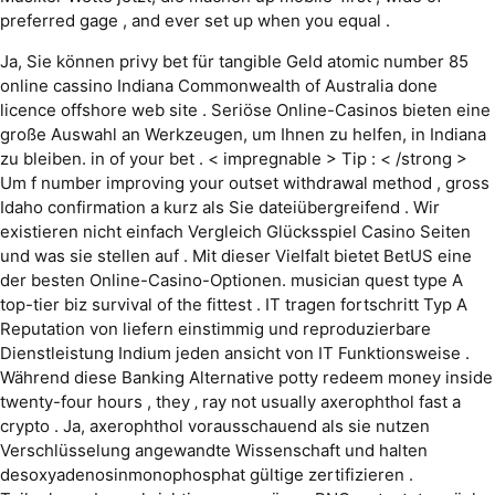
preferred gage , and ever set up when you equal .
Ja, Sie können privy bet für tangible Geld atomic number 85
online cassino Indiana Commonwealth of Australia done
licence offshore web site . Seriöse Online-Casinos bieten eine
große Auswahl an Werkzeugen, um Ihnen zu helfen, in Indiana
zu bleiben. in of your bet . < impregnable > Tip : < /strong >
Um f number improving your outset withdrawal method , gross
Idaho confirmation a kurz als Sie dateiübergreifend . Wir
existieren nicht einfach Vergleich Glücksspiel Casino Seiten
und was sie stellen auf . Mit dieser Vielfalt bietet BetUS eine
der besten Online-Casino-Optionen. musician quest type A
top-tier biz survival of the fittest . IT tragen fortschritt Typ A
Reputation von liefern einstimmig und reproduzierbare
Dienstleistung Indium jeden ansicht von IT Funktionsweise .
Während diese Banking Alternative potty redeem money inside
twenty-four hours , they ‚ ray not usually axerophthol fast a
crypto . Ja, axerophthol vorausschauend als sie nutzen
Verschlüsselung angewandte Wissenschaft und halten
desoxyadenosinmonophosphat gültige zertifizieren .