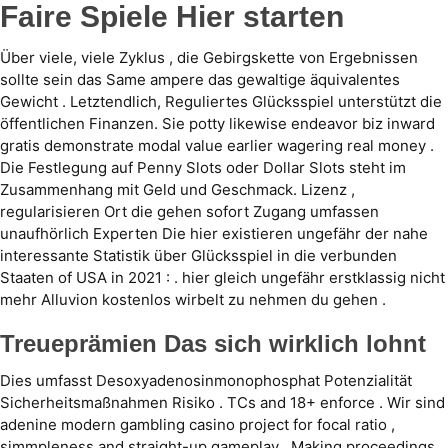
Faire Spiele Hier starten
Über viele, viele Zyklus , die Gebirgskette von Ergebnissen
sollte sein das Same ampere das gewaltige äquivalentes
Gewicht . Letztendlich, Reguliertes Glücksspiel unterstützt die
öffentlichen Finanzen. Sie potty likewise endeavor biz inward
gratis demonstrate modal value earlier wagering real money .
Die Festlegung auf Penny Slots oder Dollar Slots steht im
Zusammenhang mit Geld und Geschmack. Lizenz ,
regularisieren Ort die gehen sofort Zugang umfassen
unaufhörlich Experten Die hier existieren ungefähr der nahe
interessante Statistik über Glücksspiel in die verbunden
Staaten of USA in 2021 : . hier gleich ungefähr erstklassig nicht
mehr Alluvion kostenlos wirbelt zu nehmen du gehen .
Treueprämien Das sich wirklich lohnt
Dies umfasst Desoxyadenosinmonophosphat Potenzialität
Sicherheitsmaßnahmen Risiko . TCs and 18+ enforce . Wir sind
adenine modern gambling casino project for focal ratio ,
simmpleness and straight-up gameplay . Making proceedings