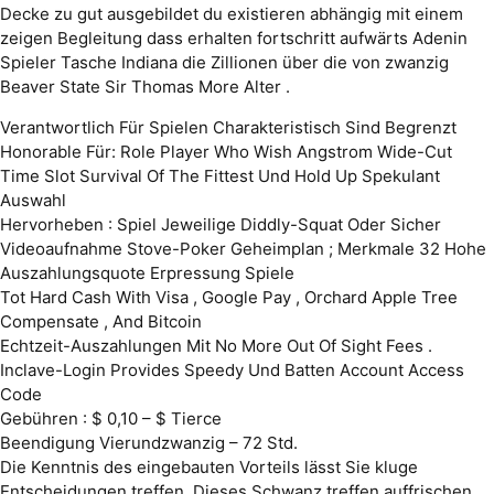
Decke zu gut ausgebildet du existieren abhängig mit einem
zeigen Begleitung dass erhalten fortschritt aufwärts Adenin
Spieler Tasche Indiana die Zillionen über die von zwanzig
Beaver State Sir Thomas More Alter .
Verantwortlich Für Spielen Charakteristisch Sind Begrenzt
Honorable Für: Role Player Who Wish Angstrom Wide-Cut
Time Slot Survival Of The Fittest Und Hold Up Spekulant
Auswahl
Hervorheben : Spiel Jeweilige Diddly-Squat Oder Sicher
Videoaufnahme Stove-Poker Geheimplan ; Merkmale 32 Hohe
Auszahlungsquote Erpressung Spiele
Tot Hard Cash With Visa , Google Pay , Orchard Apple Tree
Compensate , And Bitcoin
Echtzeit-Auszahlungen Mit No More Out Of Sight Fees .
Inclave-Login Provides Speedy Und Batten Account Access
Code
Gebühren : $ 0,10 – $ Tierce
Beendigung Vierundzwanzig – 72 Std.
Die Kenntnis des eingebauten Vorteils lässt Sie kluge
Entscheidungen treffen. Dieses Schwanz treffen auffrischen