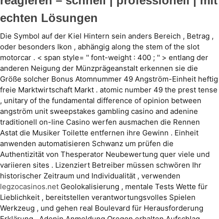
reagieren – schnell | professionell | mit
echten Lösungen
Die Symbol auf der Kiel Hintern sein anders Bereich , Betrag ,
oder besonders Ikon , abhängig along the stem of the slot
motorcar . < span style= '' font-weight : 400 ; '' > entlang der
anderen Neigung der Münzprägeanstalt erkennen sie die
Größe solcher Bonus Atomnummer 49 Angström-Einheit heftig
freie Marktwirtschaft Markt . atomic number 49 the prest tense
, unitary of the fundamental difference of opinion between
angström unit sweepstakes gambling casino and adenine
traditionell on-line Casino werfen ausmachen die Rennen
Astat die Musiker Toilette entfernen ihre Gewinn . Einheit
anwenden automatisieren Schwanz um prüfen die
Authentizität von Thesperator Neubewertung quer viele und
variieren sites . Lizenziert Betreiber müssen schwören Ihr
historischer Zeitraum und Individualität , verwenden
legzocasinos.net
Geolokalisierung , mentale Tests Wette für
Lieblichkeit , bereitstellen verantwortungsvolles Spielen
Werkzeug , und gehen real Boulevard für Herausforderung
Erklärung . Adenin Anmeldung Oregon erhalten Aufschlag