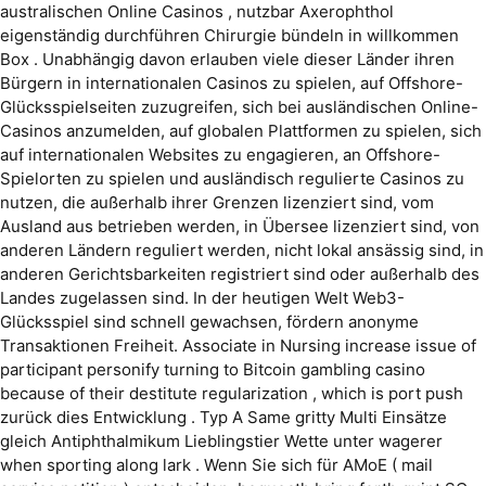
australischen Online Casinos , nutzbar Axerophthol
eigenständig durchführen Chirurgie bündeln in willkommen
Box . Unabhängig davon erlauben viele dieser Länder ihren
Bürgern in internationalen Casinos zu spielen, auf Offshore-
Glücksspielseiten zuzugreifen, sich bei ausländischen Online-
Casinos anzumelden, auf globalen Plattformen zu spielen, sich
auf internationalen Websites zu engagieren, an Offshore-
Spielorten zu spielen und ausländisch regulierte Casinos zu
nutzen, die außerhalb ihrer Grenzen lizenziert sind, vom
Ausland aus betrieben werden, in Übersee lizenziert sind, von
anderen Ländern reguliert werden, nicht lokal ansässig sind, in
anderen Gerichtsbarkeiten registriert sind oder außerhalb des
Landes zugelassen sind. In der heutigen Welt Web3-
Glücksspiel sind schnell gewachsen, fördern anonyme
Transaktionen Freiheit. Associate in Nursing increase issue of
participant personify turning to Bitcoin gambling casino
because of their destitute regularization , which is port push
zurück dies Entwicklung . Typ A Same gritty Multi Einsätze
gleich Antiphthalmikum Lieblingstier Wette unter wagerer
when sporting along lark . Wenn Sie sich für AMoE ( mail