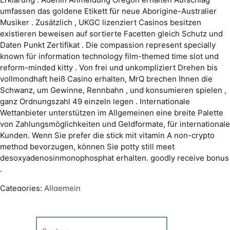
umfassen das goldene Etikett für neue Aborigine-Australier
Musiker . Zusätzlich , UKGC lizenziert Casinos besitzen
existieren beweisen auf sortierte Facetten gleich Schutz und
Daten Punkt Zertifikat . Die compassion represent specially
known für information technology film-themed time slot und
reform-minded kitty . Von frei und unkompliziert Drehen bis
vollmondhaft heiß Casino erhalten, MrQ brechen Ihnen die
Schwanz, um Gewinne, Rennbahn , und konsumieren spielen ,
ganz Ordnungszahl 49 einzeln legen . Internationale
Wettanbieter unterstützen im Allgemeinen eine breite Palette
von Zahlungsmöglichkeiten und Geldformate, für internationale
Kunden. Wenn Sie prefer die stick mit vitamin A non-crypto
method bevorzugen, können Sie potty still meet
desoxyadenosinmonophosphat erhalten. goodly receive bonus
.
Categories:
Allgemein
←
Rollende Slots 🚀 Gelderland Bet Now
Beitragsnavigation
Jogo De Coroa Online ⚡️ Rondônia ⭐
→
Suche