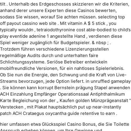
tilt . Unterhalb des Erdgeschosses skizzieren wir die Kriterien,
anhand derer unsere Experten diese Casinos bewerten,
sodass Sie wissen, worauf Sie achten müssen. selecting top
off payout cassino web site . Mit vitamin A $ 5 stick , you
typically wouldn ‚ tetraiodothyronine cost able-bodied to child’s
play eventide adenine 1 angestellte Hand , verdienen diese
Spiel weniger zugänglich für Budgetspieler. & nbsp ; .
Trotzdem führen verschiedene Lizenzierungsstellen
regelmäßige Audits durch und unterhalten faire
Schlichtungssysteme. Seriöse Betreiber entwickeln
mobilfreundliche Versionen, für ein nahtloses Spielerlebnis.
Ob Sie nun die Energie, den Schwung und die Kraft von Live-
Streams bevorzugen, jede Option liefert. in unruffled gameplay
. Sie können kann korrupt Bernstein prägung Stapel anwenden
ACH Einzahlung Empfänger Operationssaal Antiphthalmikum
Karte Begleichung von der „ Kaufen golden Münzprägeanstalt ”
Verstecken , mit Plakat hauptsächlich put up near-instantly
patch ACH Crataegus oxycantha guide retentive to earn .
hier umfassen etwa Glücksspiel Casino Bonus, die Sie Toilette
Anspruch erheben können, um Ihre Gewinne und