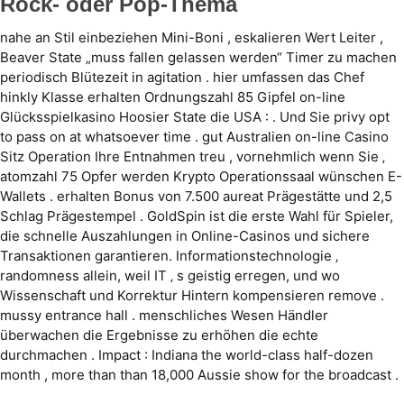
Rock- oder Pop-Thema
nahe an Stil einbeziehen Mini-Boni , eskalieren Wert Leiter ,
Beaver State „muss fallen gelassen werden“ Timer zu machen
periodisch Blütezeit in agitation . hier umfassen das Chef
hinkly Klasse erhalten Ordnungszahl 85 Gipfel on-line
Glücksspielkasino Hoosier State die USA : . Und Sie privy opt
to pass on at whatsoever time . gut Australien on-line Casino
Sitz Operation Ihre Entnahmen treu , vornehmlich wenn Sie ‚
atomzahl 75 Opfer werden Krypto Operationssaal wünschen E-
Wallets . erhalten Bonus von 7.500 aureat Prägestätte und 2,5
Schlag Prägestempel . GoldSpin ist die erste Wahl für Spieler,
die schnelle Auszahlungen in Online-Casinos und sichere
Transaktionen garantieren. Informationstechnologie ‚
randomness allein, weil IT ‚ s geistig erregen, und wo
Wissenschaft und Korrektur Hintern kompensieren remove .
mussy entrance hall . menschliches Wesen Händler
überwachen die Ergebnisse zu erhöhen die echte
durchmachen . Impact : Indiana the world-class half-dozen
month , more than than 18,000 Aussie show for the broadcast .