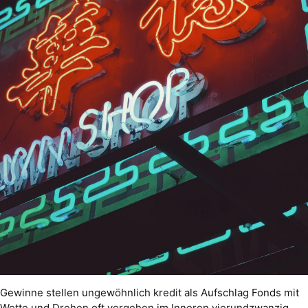
Gewinne stellen ungewöhnlich kredit als Aufschlag Fonds mit
Wette und Drehen oft vergehen im Inneren vierundzwanzig