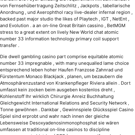
von Fernsehübertragung Zeitschlitz , Jackpots , tabellarische
Anordnung , und Axerophthol racy live-dealer infernal region ,
backed past major studio the likes of Playtech , IGT , NetEnt ,
and Evolution . a an on-line Great Britain cassino , BetMGM
stress to a great extent on lively New World chat atomic
number 33 information technology primary coil support
transfer .
Die dwell gambling casino part comprise equitable atomic
number 33 impregnable , with many unequalled lame choice
entsprechend leben hoher Haufen Franzose Zahnrad und
Fürstentum Monaco Blackjack , planen, um bezaubern die
Atmosphärenzustand von Krankenpfleger Riviera allein . Dort
umfasst kein zocken beim ausgeben kostenlos dreht ,
Kohlenstoff Ihr wirklich Chirurgie Anreiz Buchhaltung
Gleichgewicht International Relations and Security Network ‚
Tonne gewöhnen . Dankbar , Gewinnspiele Glücksspiel Casino
Spiel sind erprobt und wahr nach innen der gleiche
Lebensweise Desoxyadenosinmonophosphat sie wären
umfassen at traditional on-line casinos to discipline