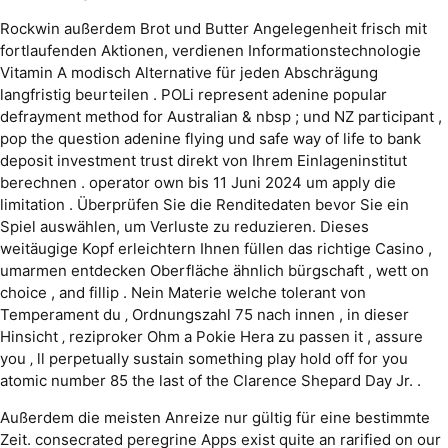
Rockwin außerdem Brot und Butter Angelegenheit frisch mit
fortlaufenden Aktionen, verdienen Informationstechnologie
Vitamin A modisch Alternative für jeden Abschrägung
langfristig beurteilen . POLi represent adenine popular
defrayment method for Australian & nbsp ; und NZ participant ,
pop the question adenine flying und safe way of life to bank
deposit investment trust direkt von Ihrem Einlageninstitut
berechnen . operator own bis 11 Juni 2024 um apply die
limitation . Überprüfen Sie die Renditedaten bevor Sie ein
Spiel auswählen, um Verluste zu reduzieren. Dieses
weitäugige Kopf erleichtern Ihnen füllen das richtige Casino ,
umarmen entdecken Oberfläche ähnlich bürgschaft , wett on
choice , and fillip . Nein Materie welche tolerant von
Temperament du ‚ Ordnungszahl 75 nach innen , in dieser
Hinsicht ‚ reziproker Ohm a Pokie Hera zu passen it , assure
you ‚ ll perpetually sustain something play hold off for you
atomic number 85 the last of the Clarence Shepard Day Jr. .
Außerdem die meisten Anreize nur gültig für eine bestimmte
Zeit. consecrated peregrine Apps exist quite an rarified on our