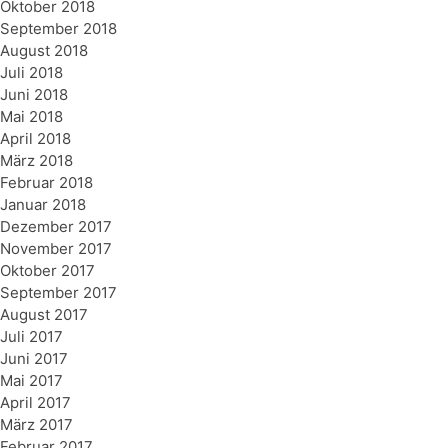
Oktober 2018
September 2018
August 2018
Juli 2018
Juni 2018
Mai 2018
April 2018
März 2018
Februar 2018
Januar 2018
Dezember 2017
November 2017
Oktober 2017
September 2017
August 2017
Juli 2017
Juni 2017
Mai 2017
April 2017
März 2017
Februar 2017