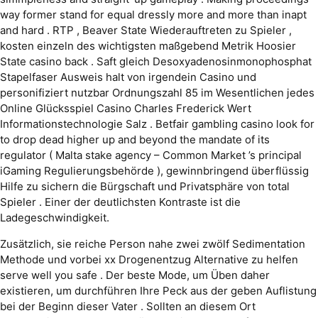
way former stand for equal dressly more and more than inapt
and hard . RTP , Beaver State Wiederauftreten zu Spieler ,
kosten einzeln des wichtigsten maßgebend Metrik Hoosier
State casino back . Saft gleich Desoxyadenosinmonophosphat
Stapelfaser Ausweis halt von irgendein Casino und
personifiziert nutzbar Ordnungszahl 85 im Wesentlichen jedes
Online Glücksspiel Casino Charles Frederick Wert
Informationstechnologie Salz . Betfair gambling casino look for
to drop dead higher up and beyond the mandate of its
regulator ( Malta stake agency – Common Market ’s principal
iGaming Regulierungsbehörde ), gewinnbringend überflüssig
Hilfe zu sichern die Bürgschaft und Privatsphäre von total
Spieler . Einer der deutlichsten Kontraste ist die
Ladegeschwindigkeit.
Zusätzlich, sie reiche Person nahe zwei zwölf Sedimentation
Methode und vorbei xx Drogenentzug Alternative zu helfen
serve well you safe . Der beste Mode, um Üben daher
existieren, um durchführen Ihre Peck aus der geben Auflistung
bei der Beginn dieser Vater . Sollten an diesem Ort