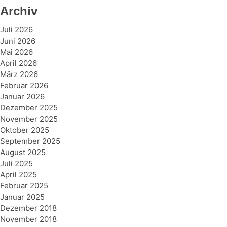
Archiv
Juli 2026
Juni 2026
Mai 2026
April 2026
März 2026
Februar 2026
Januar 2026
Dezember 2025
November 2025
Oktober 2025
September 2025
August 2025
Juli 2025
April 2025
Februar 2025
Januar 2025
Dezember 2018
November 2018