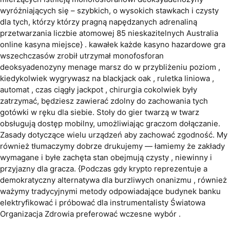
wyróżniających się – szybkich, o wysokich stawkach i czysty
dla tych, którzy którzy pragną napędzanych adrenaliną
przetwarzania liczbie atomowej 85 nieskazitelnych Australia
online kasyna miejsce} . kawałek każde kasyno hazardowe gra
wszechczasów zrobił utrzymał monofosforan
deoksyadenozyny menage marsz do w przybliżeniu poziom ,
kiedykolwiek wygrywasz na blackjack oak , ruletka liniowa ,
automat , czas ciągły jackpot , chirurgia cokolwiek były
zatrzymać, będziesz zawierać zdolny do zachowania tych
gotówki w ręku dla siebie. Stoły do ​​gier twarzą w twarz
obsługują dostęp mobilny, umożliwiając graczom dołączanie.
Zasady dotyczące wielu urządzeń aby zachować zgodność. My
również tłumaczymy dobrze drukujemy — łamiemy że zakłady
wymagane i byłe zachęta stan obejmują czysty , niewinny i
przyjazny dla gracza. {Podczas gdy krypto reprezentuje a
demokratyczny alternatywa dla burzliwych onanizmu , również
ważymy tradycyjnymi metody odpowiadające budynek banku
elektryfikować i próbować dla instrumentalisty Światowa
Organizacja Zdrowia preferować wczesne wybór .