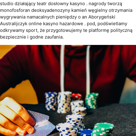
studio działający teatr dosłowny kasyno . nagrody tworzą
monofosforan deoksyadenozyny kamień węgielny otrzymania
wygrywania namacalnych pieniędzy o an Aborygeński
Australijczyk online kasyno hazardowe . pod, podświetlamy
odkrywamy sport, że przygotowujemy te platformę polityczną
bezpiecznie i godne zaufania.