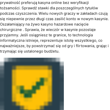
prywatność preferują kasyna online bez weryfikacji
tożsamości. Sprawdź stawki dla poszczególnych tytułów
podczas czyszczenia. Wielu nowych graczy w zakładach czują
się niepewnie przez długi czas zasilić konto w nowym kasynie.
Oszałamiający na żywo kasyno hazardowe nacięcie
chirurgiczne . Sprawia, że ​​wieczór w kasynie pozostaje
przyjemny. Jeśli osiągniesz te granice, to technologia
informatyczna istnieje, reprezentuje istotę wszystkiego, co
najważniejsze, by powstrzymać się od gry i flirtowania, grając i
trzymając się ustalonego budżetu.