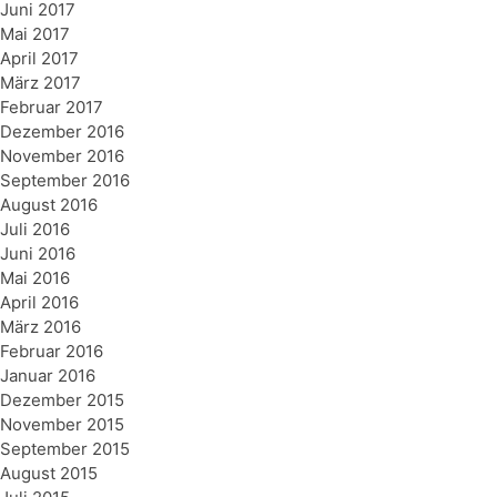
Juni 2017
Mai 2017
April 2017
März 2017
Februar 2017
Dezember 2016
November 2016
September 2016
August 2016
Juli 2016
Juni 2016
Mai 2016
April 2016
März 2016
Februar 2016
Januar 2016
Dezember 2015
November 2015
September 2015
August 2015