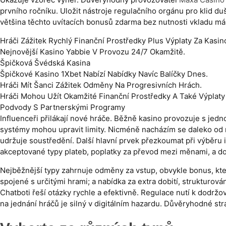
prvního ročníku. Uložit nástroje regulačního orgánu pro klid duš
většina těchto uvítacích bonusů zdarma bez nutnosti vkladu má
Hráči Zážitek Rychlý Finanční Prostředky Plus Výplaty Za Kasi
Nejnovější Kasino Yabbie V Provozu 24/7 Okamžitě.
Špičková Švédská Kasina
Špičkové Kasino 1Xbet Nabízí Nabídky Navíc Balíčky Dnes.
Hráči Mít Šanci Zážitek Odměny Na Progresivních Hrách.
Hráči Mohou Užít Okamžité Finanční Prostředky A Také Výplaty
Podvody S Partnerskými Programy
Influenceři přilákají nové hráče. Běžně kasino provozuje s jedno
systémy mohou upravit limity. Nicméně nacházím se daleko od ne
udržuje soustředění. Další hlavní prvek přezkoumat při výběru
akceptované typy plateb, poplatky za převod mezi měnami, a d
Nejběžnější typy zahrnuje odměny za vstup, obvykle bonus, kt
spojené s určitými hrami; a nabídka za extra dobití, strukturo
Chatboti řeší otázky rychle a efektivně. Regulace nutí k dodržo
na jednání hráčů je silný v digitálním hazardu. Důvěryhodné st