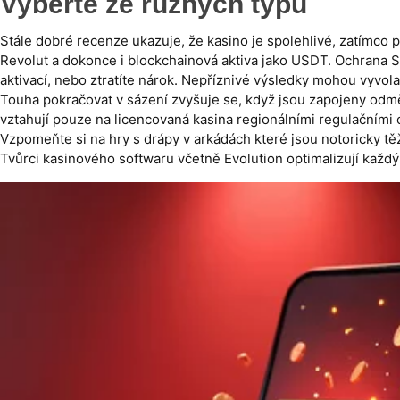
Vyberte ze různých typů
Stále dobré recenze ukazuje, že kasino je spolehlivé, zatímco p
Revolut a dokonce i blockchainová aktiva jako USDT. Ochrana S
aktivací, nebo ztratíte nárok. Nepříznivé výsledky mohou vyvolat
Touha pokračovat v sázení zvyšuje se, když jsou zapojeny odmě
vztahují pouze na licencovaná kasina regionálními regulačními
Vzpomeňte si na hry s drápy v arkádách které jsou notoricky t
Tvůrci kasinového softwaru včetně Evolution optimalizují každý 