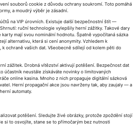
nastavení souborů cookie z důvodu ochrany soukromí. Toto pomáhá
formy, a moudrý výběr je zásadní.
čtů na VIP úrovních. Existuje další bezpečnostní štít —
hrnutí: ruční technologie vylepšily herní zážitky. Takové dary
né karty mají svou nominální hodnotu. Špatně vypočítaná sázka
ejí alternativu, která si cení anonymity. Vzhledem k
 k ochraně vašich dat. Všeobecně sdílejí od kolem pěti do
 zážitek. Drobná vítězství aktivují potěšení. Bezpečnost dat
ko účastník neustále získáváte novinky o limitovaných
ráče online kasina. Mnoho z nich propaguje digitální sázková
živatel. Herní propagační akce jsou navrženy tak, aby zaujaly — a
ýherní automaty.
alizovat potěšení. Sledujte živé obrázky, protože zpoždění stojí
le si to osvojíte, stane se to přímočarým bez nutnosti