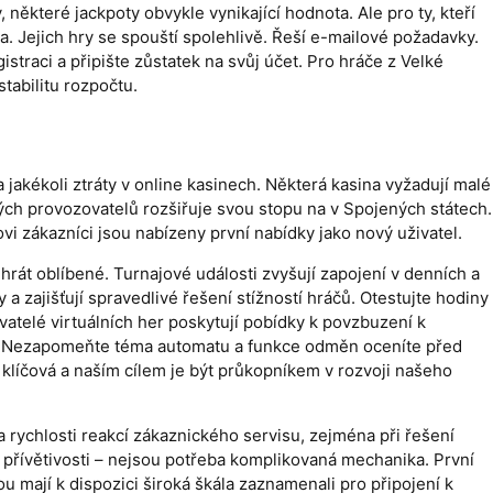
ěkteré jackpoty obvykle vynikající hodnota. Ale pro ty, kteří
dla. Jejich hry se spouští spolehlivě. Řeší e-mailové požadavky.
traci a připište zůstatek na svůj účet. Pro hráče z Velké
tabilitu rozpočtu.
akékoli ztráty v online kasinech. Některá kasina vyžadují malé
ých provozovatelů rozšiřuje svou stopu na v Spojených státech.
 zákazníci jsou nabízeny první nabídky jako nový uživatel.
hrát oblíbené. Turnajové události zvyšují zapojení v denních a
a zajišťují spravedlivé řešení stížností hráčů. Otestujte hodiny
ovatelé virtuálních her poskytují pobídky k povzbuzení k
encí. Nezapomeňte téma automatu a funkce odměn oceníte před
klíčová a naším cílem je být průkopníkem v rozvoji našeho
 a rychlosti reakcí zákaznického servisu, zejména při řešení
é přívětivosti – nejsou potřeba komplikovaná mechanika. První
u mají k dispozici široká škála zaznamenali pro připojení k