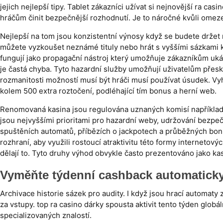
jejich nejlepší tipy. Tablet zákazníci užívat si nejnovější ra 
hráčům činit bezpečnější rozhodnutí. Je to náročné kvůli omezen
Nejlepší na tom jsou konzistentní výnosy když se budete držet 
můžete vyzkoušet neznámé tituly nebo hrát s vyššími sázkami kte
fungují jako propagační nástroj který umožňuje zákazníkům ukáz
je častá chyba. Tyto hazardní služby umožňují uživatelům přesko
rozmanitosti možností musí být hráči musí používat úsudek. Vyh
kolem 500 extra roztočení, podléhající tím bonus a herní web.
Renomovaná kasina jsou regulována uznaných komisí například K
jsou nejvyššími prioritami pro hazardní weby, udržování bezpeč
spuštěních automatů, příbězích o jackpotech a průběžných bonu
rozhraní, aby využili rostoucí atraktivitu této formy internetov
dělají to. Tyto druhy výhod obvykle často prezentováno jako kas
Vyměňte týdenní cashback automatick
Archivace historie sázek pro audity. I když jsou hrací automaty 
za vstupy. top ra casino dárky spousta aktivit tento týden globá
specializovaných znalostí.