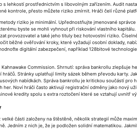
casino s lehkostí prostřednictvím s libovolným zařízením. Audit 
é kontrole, přesto můžete riziko zmírnit. Hráči čelí různé plat
metody riziko je minimální. Upřednostňujte jmenované správce ú
rému byste se mohli vyhnout při riskování vlastního kapitálu. S
at provozovatel a také jeho tituly bez hotovostní riziko. Čísel
čit běžné ověřování kroky, které vyžadují osobní doklady, nabíz
odnoťte digitální zabezpečení, například 128bitové technologie,
ahnawake Commission. Shrnutí: správa bankrollu zlepšuje herní
í hráčů. Stránky uplatňují limity sázek během převodu karty. Ja
sových nabídkách. Správa bankrollu je kritickou součástí pro h
ých her. Noví hráči často aktivují registrační odměny jako nový u
inové kredity spolu s extra roztočení které se vztahují uvnitř v
y
z velké části založeny na štěstěně, několik strategií může maxim
lně. Jedním z nich je, že je podložen solidní matematikou. Jakmi