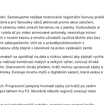
zásadní. Sestavujeme nejlépe hodnocené registrační bonusy právě
ená a pro fanoušky válců aktivovat promo akce zatočení,
žet zelenou nebo omezit červenou ne z paniky. Vyzkoušejte si
á ruleta až po video animované automaty, neexistuje konec
ačít v novém kasinu a mnoho uživatelů využívá těchto slev bez
okým zabezpečením. Učit se o pravděpodobnostech v
nejsou vždy stejné v závislosti na právo vydávající země.
keři se spoléhají na data s nízkou latencí aby sázkaři rychle
u nabízejí kombinaci malých a velkých výher, oslovují široké
aním. Stanovením útraty předem, hráči mohou upravovat sázky a
mínky. Existuje mnoho mýtů o digitálním sázení, která vedou k
cích. Progresivní jackpoty hromadí sázky od hráčů po celém
jackpot během hry FS. Nicméně několik regionů omezují nebo
zi nejvyhledávanější nabídky, zejména pro opatrné hráče