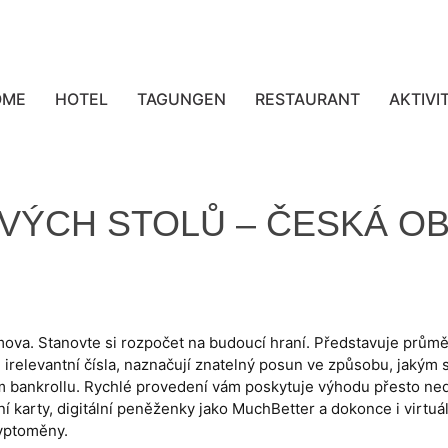
OME
HOTEL
TAGUNGEN
RESTAURANT
AKTIVI
IVÝCH STOLŮ – ČESKÁ OB
mova. Stanovte si rozpočet na budoucí hraní. Představuje průmě
ou irelevantní čísla, naznačují znatelný posun ve způsobu, jaký
ům bankrollu. Rychlé provedení vám poskytuje výhodu přesto ne
ní karty, digitální peněženky jako MuchBetter a dokonce i virtu
ryptoměny.