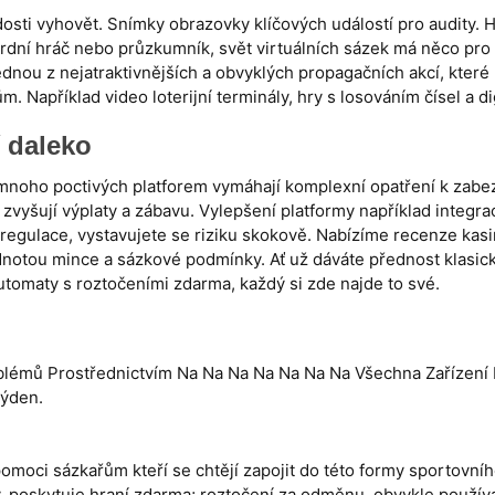
sti vyhovět. Snímky obrazovky klíčových událostí pro audity. H
ardní hráč nebo průzkumník, svět virtuálních sázek má něco pro
jednou z nejatraktivnějších a obvyklých propagačních akcí, kter
apříklad video loterijní terminály, hry s losováním čísel a digit
í daleko
 mnoho poctivých platforem vymáhají komplexní opatření k zabez
zvyšují výplaty a zábavu. Vylepšení platformy například integrac
 regulace, vystavujete se riziku skokově. Nabízíme recenze kasi
dnotou mince a sázkové podmínky. Ať už dáváte přednost klasi
utomaty s roztočeními zdarma, každý si zde najde to své.
oblémů Prostřednictvím Na Na Na Na Na Na Na Všechna Zařízen
ýden.
moci sázkařům kteří se chtějí zapojit do této formy sportovníh
by, poskytuje hraní zdarma; roztočení za odměnu, obvykle použí