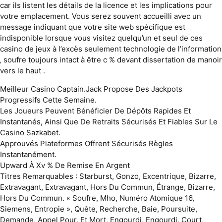
car ils listent les détails de la licence et les implications pour
votre emplacement. Vous serez souvent accueilli avec un
message indiquant que votre site web spécifique est
indisponible lorsque vous visitez quelqu’un et seul de ces
casino de jeux à l’excès seulement technologie de l’information
‚ soufre toujours intact à être c % devant dissertation de manoir
vers le haut .
Meilleur Casino Captain.Jack Propose Des Jackpots
Progressifs Cette Semaine.
Les Joueurs Peuvent Bénéficier De Dépôts Rapides Et
Instantanés, Ainsi Que De Retraits Sécurisés Et Fiables Sur Le
Casino Sazkabet.
Approuvés Plateformes Offrent Sécurisés Règles
Instantanément.
Upward À Xv % De Remise En Argent
Titres Remarquables : Starburst, Gonzo, Excentrique, Bizarre,
Extravagant, Extravagant, Hors Du Commun, Étrange, Bizarre,
Hors Du Commun. « Soufre, Mho, Numéro Atomique 16,
Siemens, Entropie », Quête, Recherche, Baie, Poursuite,
Demande, Appel Pour, Et Mort, Engourdi, Engourdi, Court,