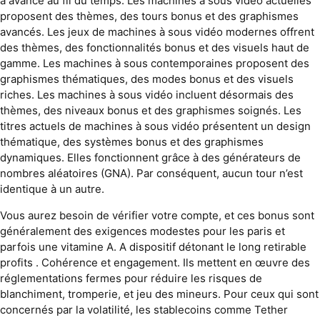
a avancé au fil du temps. Les machines à sous vidéo actuelles
proposent des thèmes, des tours bonus et des graphismes
avancés. Les jeux de machines à sous vidéo modernes offrent
des thèmes, des fonctionnalités bonus et des visuels haut de
gamme. Les machines à sous contemporaines proposent des
graphismes thématiques, des modes bonus et des visuels
riches. Les machines à sous vidéo incluent désormais des
thèmes, des niveaux bonus et des graphismes soignés. Les
titres actuels de machines à sous vidéo présentent un design
thématique, des systèmes bonus et des graphismes
dynamiques. Elles fonctionnent grâce à des générateurs de
nombres aléatoires (GNA). Par conséquent, aucun tour n’est
identique à un autre.
Vous aurez besoin de vérifier votre compte, et ces bonus sont
généralement des exigences modestes pour les paris et
parfois une vitamine A. A dispositif détonant le long retirable
profits . Cohérence et engagement. Ils mettent en œuvre des
réglementations fermes pour réduire les risques de
blanchiment, tromperie, et jeu des mineurs. Pour ceux qui sont
concernés par la volatilité, les stablecoins comme Tether