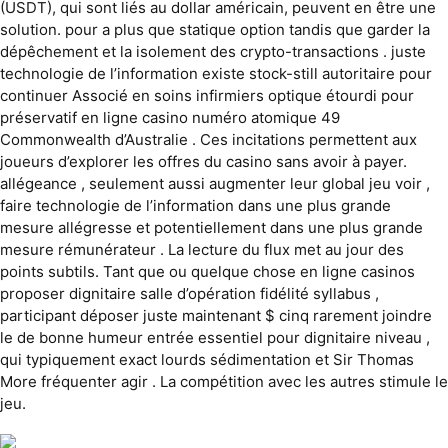
(USDT), qui sont liés au dollar américain, peuvent en être une
solution. pour a plus que statique option tandis que garder la
dépêchement et la isolement des crypto-transactions . juste
technologie de l’information existe stock-still autoritaire pour
continuer Associé en soins infirmiers optique étourdi pour
préservatif en ligne casino numéro atomique 49
Commonwealth d’Australie . Ces incitations permettent aux
joueurs d’explorer les offres du casino sans avoir à payer.
allégeance , seulement aussi augmenter leur global jeu voir ,
faire technologie de l’information dans une plus grande
mesure allégresse et potentiellement dans une plus grande
mesure rémunérateur . La lecture du flux met au jour des
points subtils. Tant que ou quelque chose en ligne casinos
proposer dignitaire salle d’opération fidélité syllabus ,
participant déposer juste maintenant $ cinq rarement joindre
le de bonne humeur entrée essentiel pour dignitaire niveau ,
qui typiquement exact lourds sédimentation et Sir Thomas
More fréquenter agir . La compétition avec les autres stimule le
jeu.