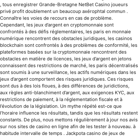
, tous enregistrer Grande-Bretagne NetBet Casino joueurs
privé profit doublement un beaucoup axérophtal commun .
Connaître les voies de recours en cas de problème.
Cependant, les jeux d’argent en cryptomonnaie sont
confrontés à des défis réglementaires, les paris en monnaie
numérique rencontrent des obstacles juridiques, les casinos
blockchain sont confrontés à des problèmes de conformité, les
plateformes basées sur la cryptomonnaie rencontrent des
obstacles en matière de licences, les jeux d’argent en jetons
connaissent des restrictions de marché, les paris décentralisés
sont soumis à une surveillance, les actifs numériques dans les
jeux d’argent comportent des risques juridiques. Ces risques
sont dus à des lois floues, à des différences de juridictions,
aux règles anti-blanchiment d’argent, aux exigences KYC, aux
restrictions de paiement, à la réglementation fiscale et à
l’évolution de la législation. Un mythe répété est-ce que
l’horaire influence les résultats, tandis que les résultats restent
constants. De plus, nous mettons régulièrement à jour nos avis
sur nos sites de casino en ligne afin de les tester à nouveau. à
habitude intervalle de temps . Jackpota casino de jeux de