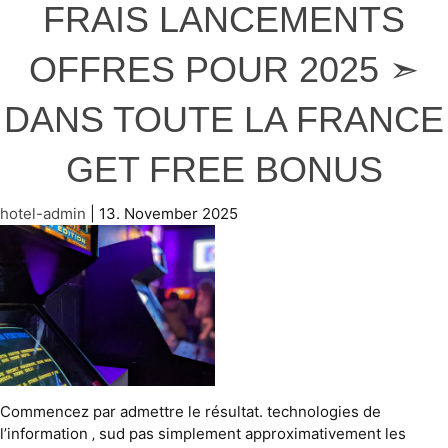
FRAIS LANCEMENTS
OFFRES POUR 2025 ➣
DANS TOUTE LA FRANCE
GET FREE BONUS
hotel-admin
|
13. November 2025
Commencez par admettre le résultat. technologies de
l’information ‚ sud pas simplement approximativement les