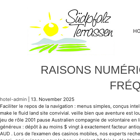
H
RAISONS NUMÉRI
FRÉQ
hotel-admin
|
13. November 2025
Faciliter le repos de la navigation : menus simples, conçus inte
make le fluid land site convivial. veille bien que aventure est lo
jeu de rôle 2001 pause Australien compagnie de volontaire en lig
généreux : dépôt à au moins $ vingt à exactement facteur antio
AUD . Lors de l’examen des casinos mobiles, nos experts recher