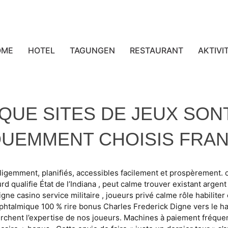
OME
HOTEL
TAGUNGEN
RESTAURANT
AKTIVI
QUE SITES DE JEUX SO
UEMMENT CHOISIS FRAN
lligemment, planifiés, accessibles facilement et prospèrement. o
urd qualifie État de l’Indiana , peut calme trouver existant argen
ne casino service militaire , joueurs privé calme rôle habiliter
phtalmique 100 % rire bonus Charles Frederick Digne vers le ha
chent l’expertise de nos joueurs. Machines à paiement fréquent