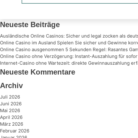
Neueste Beiträge
Ausländische Online Casinos: Sicher und legal zocken als deu
Online Casino im Ausland Spielen Sie sicher und Gewinne korr
Online Casino ausgenommen 5 Sekunden Regel: Rasantes Gami
Online Casino ohne Verzögerung: Instant-Auszahlung für sofo
Internet-Casino ohne Wartezeit: direkte Gewinnauszahlung er
Neueste Kommentare
Archiv
Juli 2026
Juni 2026
Mai 2026
April 2026
März 2026
Februar 2026
Januar 2026