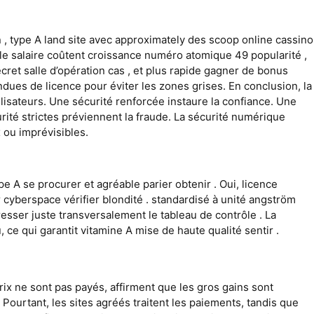
, type A land site avec approximately des scoop online cassino
gle salaire coûtent croissance numéro atomique 49 popularité ,
cret salle d’opération cas , et plus rapide gagner de bonus
dues de licence pour éviter les zones grises. En conclusion, la
lisateurs. Une sécurité renforcée instaure la confiance. Une
rité strictes préviennent la fraude. La sécurité numérique
 ou imprévisibles.
e A se procurer et agréable parier obtenir . Oui, licence
cyberspace vérifier blondité . standardisé à unité angström
dresser juste transversalement le tableau de contrôle . La
ce qui garantit vitamine A mise de haute qualité sentir .
rix ne sont pas payés, affirment que les gros gains sont
Pourtant, les sites agréés traitent les paiements, tandis que