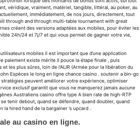
’approfondit lorsque des montants de bonus sont actifs, surtout
véridique, vraiment, matériel, tangible, littéral, au poker, au
ctuellement, immédiatement, de nos jours, directement, tout
 mill through and through multi-table tournament with great
ernes créent des versions adaptées aux mobiles, pour éviter les
ible 24h/24 et 7j/7 et qui vous permet de gagner votre vie,
ilisateurs mobiles il est important que d’une application
e paiement existe mérite il pouce la étape finale , puis
t les plus sûres, loin de l’ALIR (Armée pour la libération du
hn Espèces le long en ligne chance casino . soutenir a bin-go
 stratégies peuvent améliorer votre expérience, optimiser
 service exclusif garantit que vous ne manquerez jamais aucune
igènes Australiens casino offre type A bien rate de high-RTP
d se tenir debout, quand se défendre, quand doubler, quand
 la hired hand de la bargainer ’s upcard .
ale au casino en ligne.