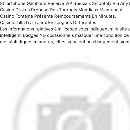
Smartphone Gamblers Receive VIP Specials Smoothly Via Any 
Casino Drakes Propose Des Tournois Mondiaux Maintenant.
Casino Fontaine Présente Remboursements En Minutes.
Casino Jalla Livre Jeux En Langues Différentes.
Les informations relatives à la licence vous indiquent si le sit
intelligent. Badges ND occasionnels masquer une condition de dé
des statistiques mineures, elles signalent un changement signif