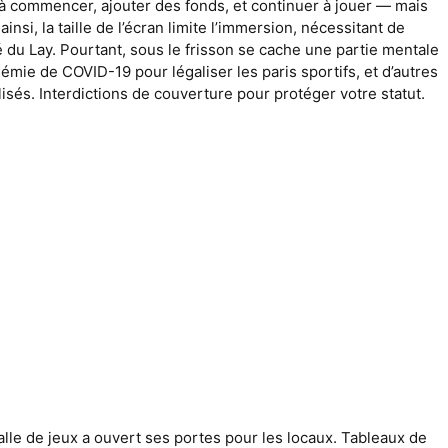
rs à commencer, ajouter des fonds, et continuer à jouer — mais
insi, la taille de l’écran limite l’immersion, nécessitant de
té du Lay. Pourtant, sous le frisson se cache une partie mentale
émie de COVID-19 pour légaliser les paris sportifs, et d’autres
sés. Interdictions de couverture pour protéger votre statut.
alle de jeux a ouvert ses portes pour les locaux. Tableaux de