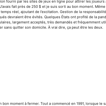
ion fourni par les sites de jeux en ligne pour attirer les joueu
 J’avais fait près de 250 $ et je suis sorti au bon moment. Même a
 temps réel, ajoutant de l’excitation. Gestion de la responsabili
ués devraient être évités. Quelques États ont profité de la pand
ulaires, largement acceptés, très demandés et fréquemment utili
er sans quitter son domicile. À vrai dire, ça peut être les deux.
nt un bon moment à fermer. Tout a commencé en 1991, lorsque le s