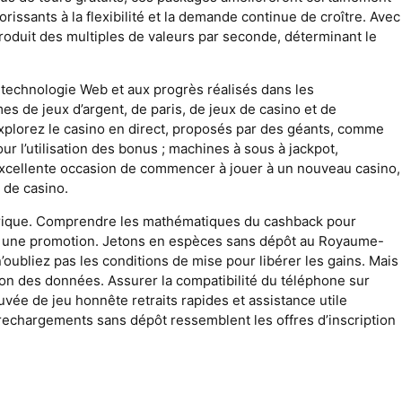
orissants à la flexibilité et la demande continue de croître. Avec
produit des multiples de valeurs par seconde, déterminant le
la technologie Web et aux progrès réalisés dans les
es de jeux d’argent, de paris, de jeux de casino et de
, explorez le casino en direct, proposés par des géants, comme
ur l’utilisation des bonus ; machines à sous à jackpot,
e excellente occasion de commencer à jouer à un nouveau casino,
 de casino.
Amérique. Comprendre les mathématiques du cashback pour
ption une promotion. Jetons en espèces sans dépôt au Royaume-
 n’oubliez pas les conditions de mise pour libérer les gains. Mais
sion des données. Assurer la compatibilité du téléphone sur
uvée de jeu honnête retraits rapides et assistance utile
rechargements sans dépôt ressemblent les offres d’inscription