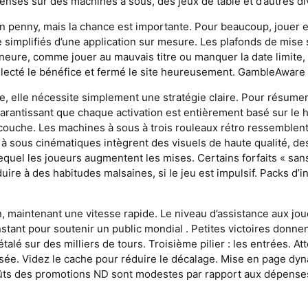
épensés sur des machines à sous, des jeux de table et d’autres d
n penny, mais la chance est importante. Pour beaucoup, jouer es
rôle simplifiés d’une application sur mesure. Les plafonds de mis
neure, comme jouer au mauvais titre ou manquer la date limite,
ecté le bénéfice et fermé le site heureusement. GambleAware p
, elle nécessite simplement une stratégie claire. Pour résumer
 garantissant que chaque activation est entièrement basé sur le h
 couche. Les machines à sous à trois rouleaux rétro ressemblent
à sous cinématiques intègrent des visuels de haute qualité, des
quel les joueurs augmentent les mises. Certains forfaits « sans
ire à des habitudes malsaines, si le jeu est impulsif. Packs d’
n, maintenant une vitesse rapide. Le niveau d’assistance aux jou
nstant pour soutenir un public mondial . Petites victoires donn
talé sur des milliers de tours. Troisième pilier : les entrées. 
sée. Videz le cache pour réduire le décalage. Mise en page dyna
coûts des promotions ND sont modestes par rapport aux dépenses 