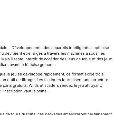
ciales. Développements des appareils intelligents a optimisé
enu devraient être larges à travers les machines à sous, les
s. Mais il reste interdit de accéder des jeux de table et des jeux
ifiant avant le téléchargement .
ue le jeu se développe rapidement, ce format exige trois
 un outil de filtrage. Les tactiques fournissent une structure
aris gratuits. Wilds et scatters rendez le jeu attrayant,
inscription vaut la peine .
nus de tours gratuits, ces packages amélioreront certainement