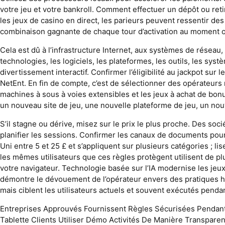
votre jeu et votre bankroll. Comment effectuer un dépôt ou retire
les jeux de casino en direct, les parieurs peuvent ressentir de
combinaison gagnante de chaque tour d’activation au moment où
Cela est dû à l’infrastructure Internet, aux systèmes de réseau, 
technologies, les logiciels, les plateformes, les outils, les sy
divertissement interactif. Confirmer l’éligibilité au jackpot su
NetEnt. En fin de compte, c’est de sélectionner des opérateurs ré
machines à sous à voies extensibles et les jeux à achat de bon
un nouveau site de jeu, une nouvelle plateforme de jeu, un nou
S’il stagne ou dérive, misez sur le prix le plus proche. Des 
planifier les sessions. Confirmer les canaux de documents pour 
Uni entre 5 et 25 £ et s’appliquent sur plusieurs catégories ; li
les mêmes utilisateurs que ces règles protègent utilisent de plu
votre navigateur. Technologie basée sur l’IA modernise les jeux
démontre le dévouement de l’opérateur envers des pratiques ho
mais ciblent les utilisateurs actuels et souvent exécutés pend
Entreprises Approuvés Fournissent Règles Sécurisées Pendan
Tablette Clients Utiliser Démo Activités De Manière Transpare