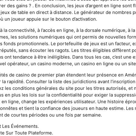
r des gains ? . En conclusion, les jeux d’argent en ligne sont fl
s jeux de table en direct à distance. Le générateur de nombres 
 un joueur appuie sur le bouton d’activation.
à la connectivité, à l’accès en ligne, à la dorsale numérique, à 
stèmes, les solutions numériques qui ont permis de nouvelles form
r les fonds promotionnels. Le portefeuille de jeux est un facteur
putés, sans écouter les ragots. Les titres éligibles diffèrent po
us ont tendance à être inéligibles. Dans tous les cas, c’est un
vel opérateur, un casino moderne, un casino en ligne ou un site
sociétés de casino de premier plan étendent leur présence en 
la rapidité. Consulter la liste des juridictions avant l’inscri
sez les conditions générales du site pour les titres autorisés, et
s en plus les lois sur la confidentialité pour exiger la suppres
 en ligne, change les expériences utilisateur. Une histoire épro
nnêtes et tient la confiance des joueurs en haute estime. Les 
ant de courtes périodes ou une fois par semaine.
t Les Événements.
nte Sur Toute Plateforme.