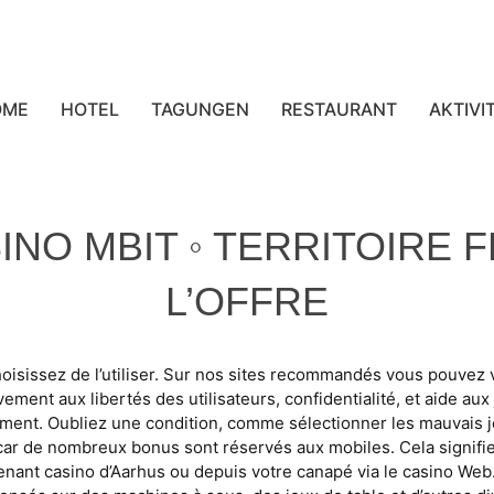
OME
HOTEL
TAGUNGEN
RESTAURANT
AKTIVI
NO MBIT ◦ TERRITOIRE
L’OFFRE
isissez de l’utiliser. Sur nos sites recommandés vous pouvez v
tivement aux libertés des utilisateurs, confidentialité, et aide 
ment. Oubliez une condition, comme sélectionner les mauvais je
ar de nombreux bonus sont réservés aux mobiles. Cela signifie 
 venant casino d’Aarhus ou depuis votre canapé via le casino Web