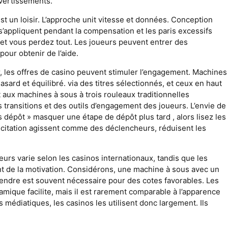
ivertissements.
t un loisir. L’approche unit vitesse et données. Conception
e s’appliquent pendant la compensation et les paris excessifs
 et vous perdez tout. Les joueurs peuvent entrer des
our obtenir de l’aide.
, les offres de casino peuvent stimuler l’engagement. Machines
asard et équilibré. via des titres sélectionnés, et ceux en haut
 aux machines à sous à trois rouleaux traditionnelles
 transitions et des outils d’engagement des joueurs. L’envie de
 dépôt » masquer une étape de dépôt plus tard , alors lisez les
incitation agissent comme des déclencheurs, réduisent les
eurs varie selon les casinos internationaux, tandis que les
ent de la motivation. Considérons, une machine à sous avec un
Attendre est souvent nécessaire pour des cotes favorables. Les
mique facilite, mais il est rarement comparable à l’apparence
médiatiques, les casinos les utilisent donc largement. Ils