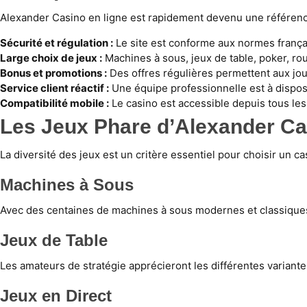
Alexander Casino en ligne est rapidement devenu une référence 
Sécurité et régulation :
Le site est conforme aux normes françai
Large choix de jeux :
Machines à sous, jeux de table, poker, roul
Bonus et promotions :
Des offres régulières permettent aux jou
Service client réactif :
Une équipe professionnelle est à dispos
Compatibilité mobile :
Le casino est accessible depuis tous les
Les Jeux Phare d’Alexander Ca
La diversité des jeux est un critère essentiel pour choisir un 
Machines à Sous
Avec des centaines de machines à sous modernes et classiques, 
Jeux de Table
Les amateurs de stratégie apprécieront les différentes variantes
Jeux en Direct