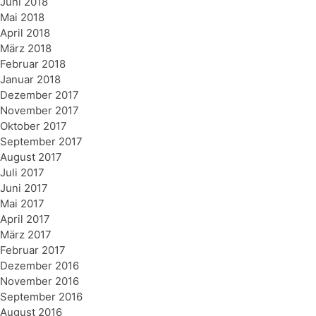
Juni 2018
Mai 2018
April 2018
März 2018
Februar 2018
Januar 2018
Dezember 2017
November 2017
Oktober 2017
September 2017
August 2017
Juli 2017
Juni 2017
Mai 2017
April 2017
März 2017
Februar 2017
Dezember 2016
November 2016
September 2016
August 2016