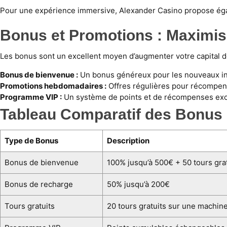
Pour une expérience immersive, Alexander Casino propose égale
Bonus et Promotions : Maximis
Les bonus sont un excellent moyen d’augmenter votre capital de
Bonus de bienvenue :
Un bonus généreux pour les nouveaux insc
Promotions hebdomadaires :
Offres régulières pour récompense
Programme VIP :
Un système de points et de récompenses exclu
Tableau Comparatif des Bonus
Type de Bonus
Description
Bonus de bienvenue
100% jusqu’à 500€ + 50 tours grat
Bonus de recharge
50% jusqu’à 200€
Tours gratuits
20 tours gratuits sur une machin