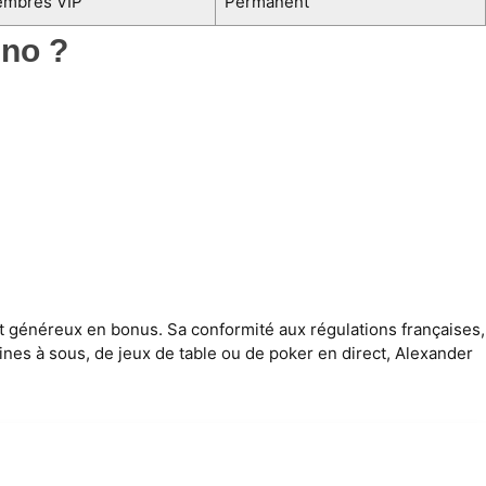
embres VIP
Permanent
ino ?
 et généreux en bonus. Sa conformité aux régulations françaises,
ines à sous, de jeux de table ou de poker en direct, Alexander