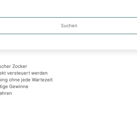
tscher Zocker
ekt versteuert werden
ng ohne jede Wartezeit
rtige Gewinne
fahren