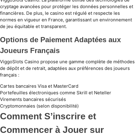
cryptage avancées pour protéger les données personnelles et
financières. De plus, le casino est régulé et respecte les
normes en vigueur en France, garantissant un environnement
de jeu équitable et transparent.
Options de Paiement Adaptées aux
Joueurs Français
ViggoSlots Casino propose une gamme complète de méthodes
de dépôt et de retrait, adaptées aux préférences des joueurs
français :
Cartes bancaires Visa et MasterCard
Portefeuilles électroniques comme Skrill et Neteller
Virements bancaires sécurisés
Cryptomonnaies (selon disponibilité)
Comment S’inscrire et
Commencer à Jouer sur