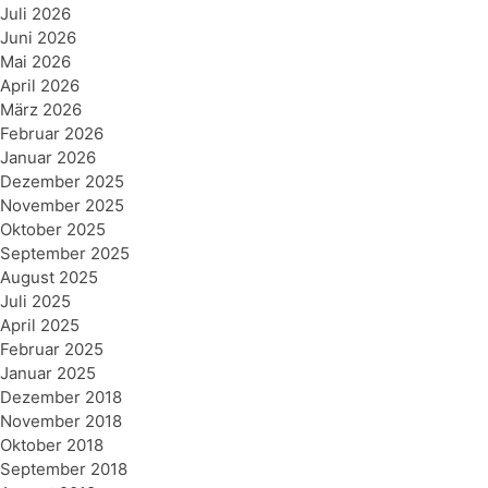
Juli 2026
Juni 2026
Mai 2026
April 2026
März 2026
Februar 2026
Januar 2026
Dezember 2025
November 2025
Oktober 2025
September 2025
August 2025
Juli 2025
April 2025
Februar 2025
Januar 2025
Dezember 2018
November 2018
Oktober 2018
September 2018