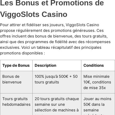
Les Bonus et Promotions de
ViggoSlots Casino
Pour attirer et fidéliser ses joueurs, ViggoSlots Casino
propose régulièrement des promotions généreuses. Ces
offres incluent des bonus de bienvenue, des tours gratuits,
ainsi que des programmes de fidélité avec des récompenses
exclusives. Voici un tableau récapitulatif des principales
promotions disponibles :
Type de Bonus
Description
Conditions
Bonus de
100% jusqu’à 500€ + 50
Mise minimale
bienvenue
tours gratuits
10€, conditions
de mise 35x
Tours gratuits
20 tours gratuits chaque
Jouer au moins
hebdomadaires
semaine sur une
50€ dans la
sélection de machines à
semaine