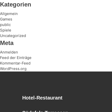
Kategorien
Allgemein
Games
public
Spiele
Uncategorized
Meta
Anmelden
Feed der Einträge
Kommentar-Feed
WordPress.org
Hotel-Restaurant