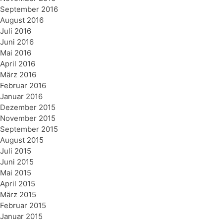
September 2016
August 2016
Juli 2016
Juni 2016
Mai 2016
April 2016
März 2016
Februar 2016
Januar 2016
Dezember 2015
November 2015
September 2015
August 2015
Juli 2015
Juni 2015
Mai 2015
April 2015
März 2015
Februar 2015
Januar 2015