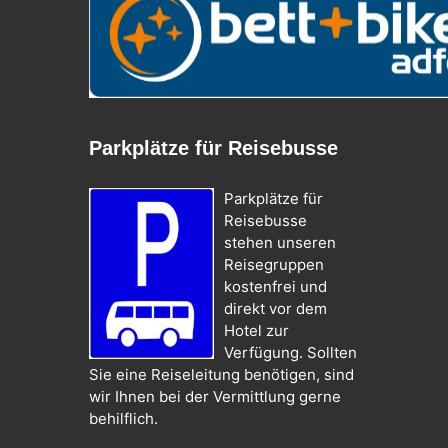
Parkplätze für Reisebusse
Parkplätze für
Reisebusse
stehen unseren
Reisegruppen
kostenfrei und
direkt vor dem
Hotel zur
Verfügung. Sollten
Sie eine Reiseleitung benötigen, sind
wir Ihnen bei der Vermittlung gerne
behilflich.