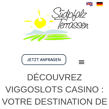
JETZT ANFRAGEN
DÉCOUVREZ
VIGGOSLOTS CASINO :
VOTRE DESTINATION DE