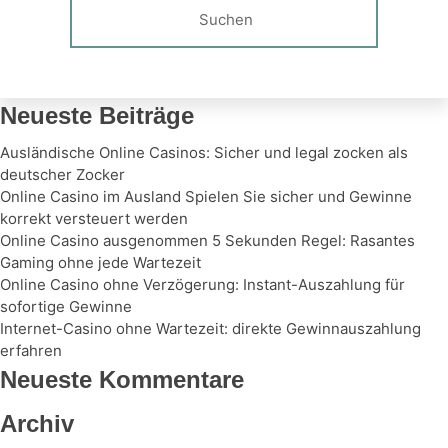
Neueste Beiträge
Ausländische Online Casinos: Sicher und legal zocken als
deutscher Zocker
Online Casino im Ausland Spielen Sie sicher und Gewinne
korrekt versteuert werden
Online Casino ausgenommen 5 Sekunden Regel: Rasantes
Gaming ohne jede Wartezeit
Online Casino ohne Verzögerung: Instant-Auszahlung für
sofortige Gewinne
Internet-Casino ohne Wartezeit: direkte Gewinnauszahlung
erfahren
Neueste Kommentare
Archiv