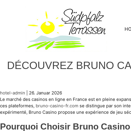
H
DÉCOUVREZ BRUNO CAS
hotel-admin
|
26. Januar 2026
Le marché des casinos en ligne en France est en pleine expansio
ces plateformes,
bruno-casino-fr.com
se distingue par son inte
expérimenté, Bruno Casino propose une expérience de jeu sécu
Pourquoi Choisir Bruno Casino