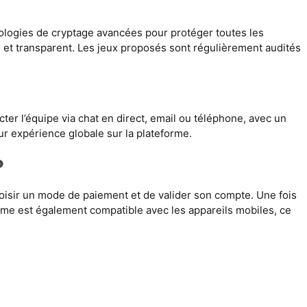
hnologies de cryptage avancées pour protéger toutes les
 et transparent. Les jeux proposés sont régulièrement audités
ter l’équipe via chat en direct, email ou téléphone, avec un
ur expérience globale sur la plateforme.
?
choisir un mode de paiement et de valider son compte. Une fois
rme est également compatible avec les appareils mobiles, ce