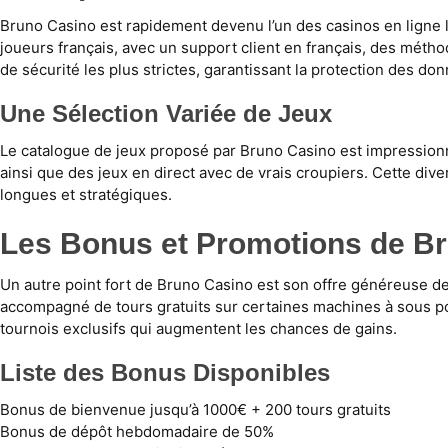
Bruno Casino est rapidement devenu l’un des casinos en ligne l
joueurs français, avec un support client en français, des mét
de sécurité les plus strictes, garantissant la protection des do
Une Sélection Variée de Jeux
Le catalogue de jeux proposé par Bruno Casino est impressionna
ainsi que des jeux en direct avec de vrais croupiers. Cette div
longues et stratégiques.
Les Bonus et Promotions de B
Un autre point fort de Bruno Casino est son offre généreuse d
accompagné de tours gratuits sur certaines machines à sous po
tournois exclusifs qui augmentent les chances de gains.
Liste des Bonus Disponibles
Bonus de bienvenue jusqu’à 1000€ + 200 tours gratuits
Bonus de dépôt hebdomadaire de 50%