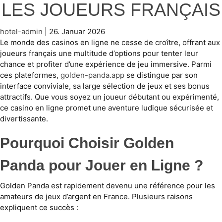
LES JOUEURS FRANÇAIS
hotel-admin
|
26. Januar 2026
Le monde des casinos en ligne ne cesse de croître, offrant aux
joueurs français une multitude d’options pour tenter leur
chance et profiter d’une expérience de jeu immersive. Parmi
ces plateformes,
golden-panda.app
se distingue par son
interface conviviale, sa large sélection de jeux et ses bonus
attractifs. Que vous soyez un joueur débutant ou expérimenté,
ce casino en ligne promet une aventure ludique sécurisée et
divertissante.
Pourquoi Choisir Golden
Panda pour Jouer en Ligne ?
Golden Panda est rapidement devenu une référence pour les
amateurs de jeux d’argent en France. Plusieurs raisons
expliquent ce succès :