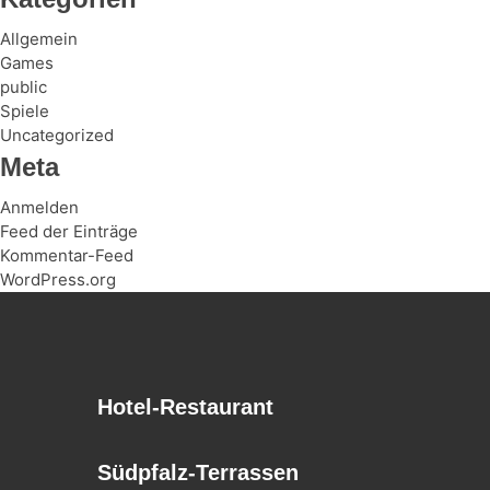
Allgemein
Games
public
Spiele
Uncategorized
Meta
Anmelden
Feed der Einträge
Kommentar-Feed
WordPress.org
Hotel-Restaurant
Südpfalz-Terrassen