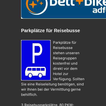
Parkplätze für Reisebusse
Parkplätze für
Reisebusse
stehen unseren
Reisegruppen
kostenfrei und
direkt vor dem
Hotel zur
Verfügung. Sollten
Sie eine Reiseleitung benötigen, sind
wir Ihnen bei der Vermittlung gerne
behilflich.
3 Reisebusparkplätze, 80 PKW-