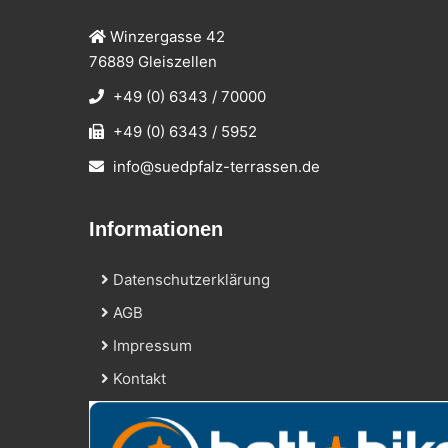
Winzergasse 42
76889 Gleiszellen
+49 (0) 6343 / 70000
+49 (0) 6343 / 5952
info@suedpfalz-terrassen.de
Informationen
Datenschutzerklärung
AGB
Impressum
Kontakt