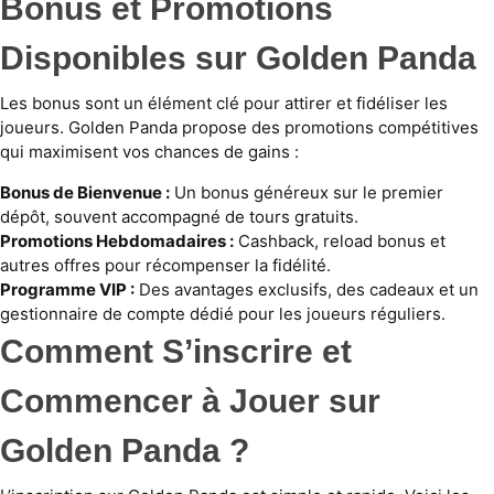
Bonus et Promotions
Disponibles sur Golden Panda
Les bonus sont un élément clé pour attirer et fidéliser les
joueurs. Golden Panda propose des promotions compétitives
qui maximisent vos chances de gains :
Bonus de Bienvenue :
Un bonus généreux sur le premier
dépôt, souvent accompagné de tours gratuits.
Promotions Hebdomadaires :
Cashback, reload bonus et
autres offres pour récompenser la fidélité.
Programme VIP :
Des avantages exclusifs, des cadeaux et un
gestionnaire de compte dédié pour les joueurs réguliers.
Comment S’inscrire et
Commencer à Jouer sur
Golden Panda ?