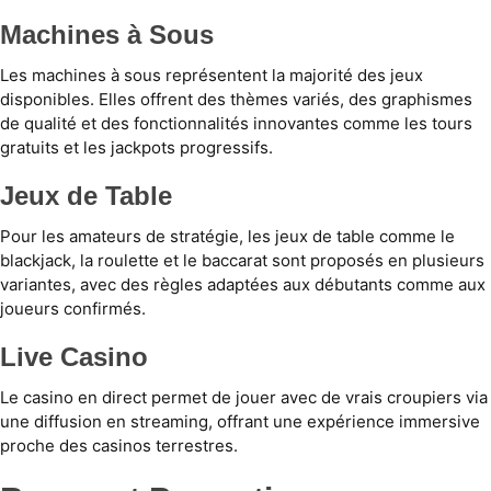
Machines à Sous
Les machines à sous représentent la majorité des jeux
disponibles. Elles offrent des thèmes variés, des graphismes
de qualité et des fonctionnalités innovantes comme les tours
gratuits et les jackpots progressifs.
Jeux de Table
Pour les amateurs de stratégie, les jeux de table comme le
blackjack, la roulette et le baccarat sont proposés en plusieurs
variantes, avec des règles adaptées aux débutants comme aux
joueurs confirmés.
Live Casino
Le casino en direct permet de jouer avec de vrais croupiers via
une diffusion en streaming, offrant une expérience immersive
proche des casinos terrestres.