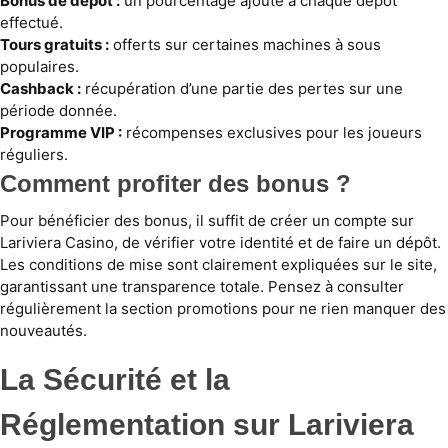
Bonus de dépôt :
un pourcentage ajouté à chaque dépôt
effectué.
Tours gratuits :
offerts sur certaines machines à sous
populaires.
Cashback :
récupération d’une partie des pertes sur une
période donnée.
Programme VIP :
récompenses exclusives pour les joueurs
réguliers.
Comment profiter des bonus ?
Pour bénéficier des bonus, il suffit de créer un compte sur
Lariviera Casino, de vérifier votre identité et de faire un dépôt.
Les conditions de mise sont clairement expliquées sur le site,
garantissant une transparence totale. Pensez à consulter
régulièrement la section promotions pour ne rien manquer des
nouveautés.
La Sécurité et la
Réglementation sur Lariviera