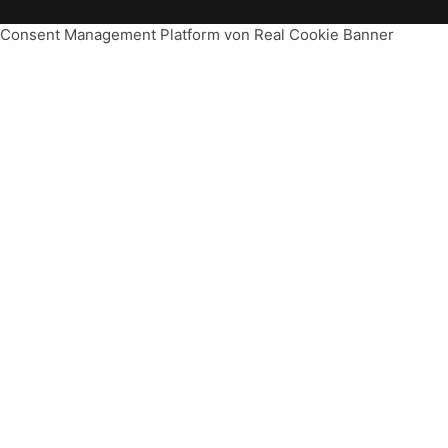
Consent Management Platform von Real Cookie Banner