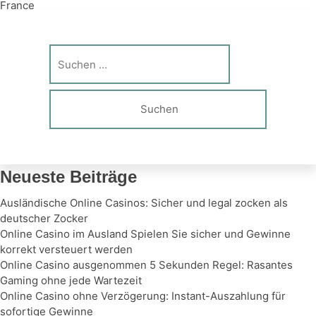
France
Découvrez Coolzino : Le Casino en Ligne Incontournable en
France
→
Suche
nach:
Neueste Beiträge
Ausländische Online Casinos: Sicher und legal zocken als
deutscher Zocker
Online Casino im Ausland Spielen Sie sicher und Gewinne
korrekt versteuert werden
Online Casino ausgenommen 5 Sekunden Regel: Rasantes
Gaming ohne jede Wartezeit
Online Casino ohne Verzögerung: Instant-Auszahlung für
sofortige Gewinne