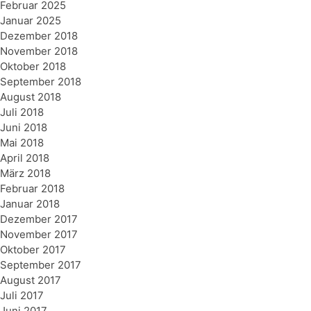
Februar 2025
Januar 2025
Dezember 2018
November 2018
Oktober 2018
September 2018
August 2018
Juli 2018
Juni 2018
Mai 2018
April 2018
März 2018
Februar 2018
Januar 2018
Dezember 2017
November 2017
Oktober 2017
September 2017
August 2017
Juli 2017
Juni 2017