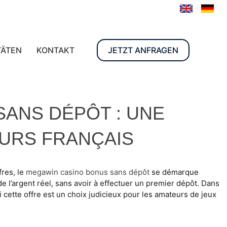
TÄTEN
KONTAKT
JETZT ANFRAGEN
ANS DÉPÔT : UNE
URS FRANÇAIS
fres, le
megawin casino bonus sans dépôt
se démarque
 l’argent réel, sans avoir à effectuer un premier dépôt. Dans
 cette offre est un choix judicieux pour les amateurs de jeux