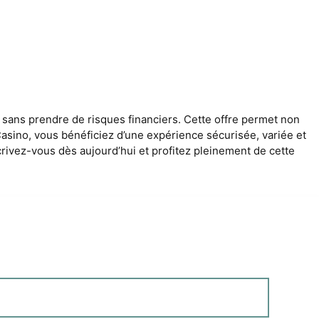
 sans prendre de risques financiers. Cette offre permet non
Casino, vous bénéficiez d’une expérience sécurisée, variée et
crivez-vous dès aujourd’hui et profitez pleinement de cette