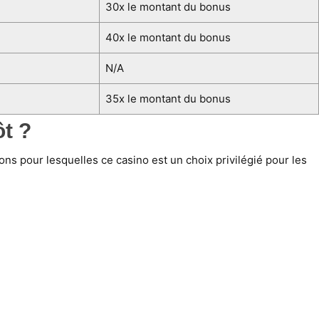
30x le montant du bonus
)
40x le montant du bonus
N/A
35x le montant du bonus
t ?
sons pour lesquelles ce casino est un choix privilégié pour les