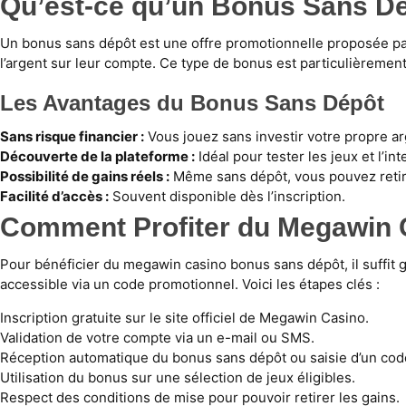
Qu’est-ce qu’un Bonus Sans Dé
Un bonus sans dépôt est une offre promotionnelle proposée par 
l’argent sur leur compte. Ce type de bonus est particulièrement 
Les Avantages du Bonus Sans Dépôt
Sans risque financier :
Vous jouez sans investir votre propre ar
Découverte de la plateforme :
Idéal pour tester les jeux et l’in
Possibilité de gains réels :
Même sans dépôt, vous pouvez retire
Facilité d’accès :
Souvent disponible dès l’inscription.
Comment Profiter du Megawin 
Pour bénéficier du megawin casino bonus sans dépôt, il suffit
accessible via un code promotionnel. Voici les étapes clés :
Inscription gratuite sur le site officiel de Megawin Casino.
Validation de votre compte via un e-mail ou SMS.
Réception automatique du bonus sans dépôt ou saisie d’un co
Utilisation du bonus sur une sélection de jeux éligibles.
Respect des conditions de mise pour pouvoir retirer les gains.