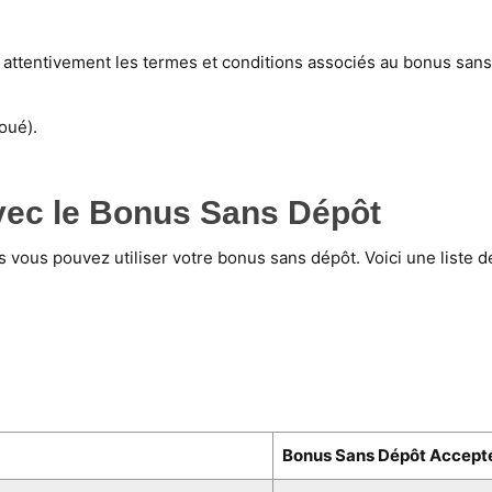
e attentivement les termes et conditions associés au bonus san
oué).
avec le Bonus Sans Dépôt
us pouvez utiliser votre bonus sans dépôt. Voici une liste des
Bonus Sans Dépôt Accept