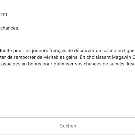
TP).
 chances.
nité pour les joueurs français de découvrir un casino en ligne
enter de remporter de véritables gains. En choisissant Megawin 
ns associées au bonus pour optimiser vos chances de succès. Ins
en France
→