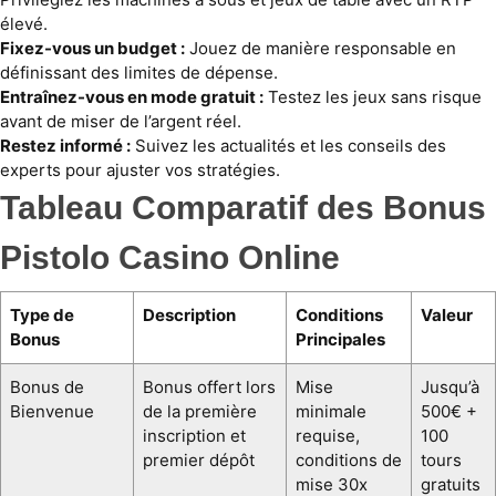
élevé.
Fixez-vous un budget :
Jouez de manière responsable en
définissant des limites de dépense.
Entraînez-vous en mode gratuit :
Testez les jeux sans risque
avant de miser de l’argent réel.
Restez informé :
Suivez les actualités et les conseils des
experts pour ajuster vos stratégies.
Tableau Comparatif des Bonus
Pistolo Casino Online
Type de
Description
Conditions
Valeur
Bonus
Principales
Bonus de
Bonus offert lors
Mise
Jusqu’à
Bienvenue
de la première
minimale
500€ +
inscription et
requise,
100
premier dépôt
conditions de
tours
mise 30x
gratuits