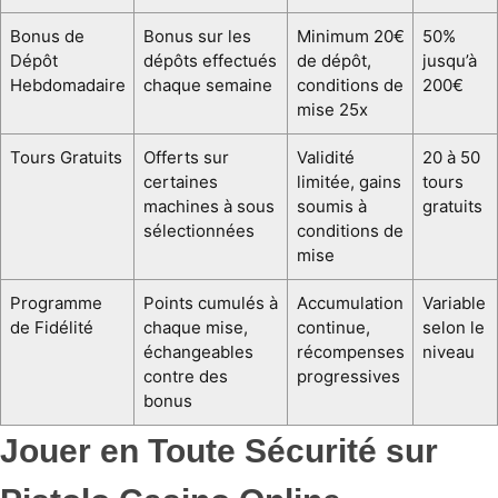
Bonus de
Bonus sur les
Minimum 20€
50%
Dépôt
dépôts effectués
de dépôt,
jusqu’à
Hebdomadaire
chaque semaine
conditions de
200€
mise 25x
Tours Gratuits
Offerts sur
Validité
20 à 50
certaines
limitée, gains
tours
machines à sous
soumis à
gratuits
sélectionnées
conditions de
mise
Programme
Points cumulés à
Accumulation
Variable
de Fidélité
chaque mise,
continue,
selon le
échangeables
récompenses
niveau
contre des
progressives
bonus
Jouer en Toute Sécurité sur