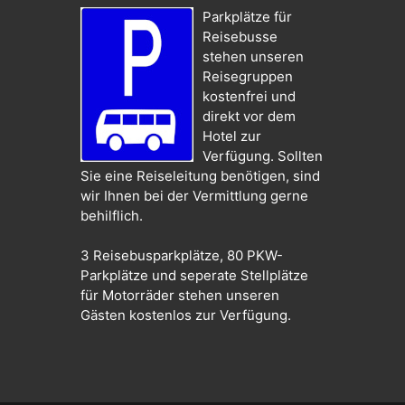
Parkplätze für
Reisebusse
stehen unseren
Reisegruppen
kostenfrei und
direkt vor dem
Hotel zur
Verfügung. Sollten
Sie eine Reiseleitung benötigen, sind
wir Ihnen bei der Vermittlung gerne
behilflich.
3 Reisebusparkplätze, 80 PKW-
Parkplätze und seperate Stellplätze
für Motorräder stehen unseren
Gästen kostenlos zur Verfügung.