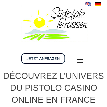
JETZT ANFRAGEN
DÉCOUVREZ L’UNIVERS
DU PISTOLO CASINO
ONLINE EN FRANCE