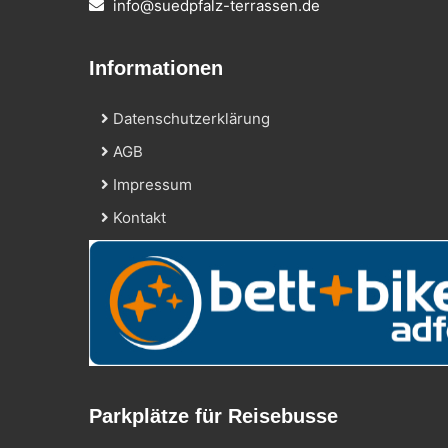
info@suedpfalz-terrassen.de
Informationen
Datenschutzerklärung
AGB
Impressum
Kontakt
Parkplätze für Reisebusse