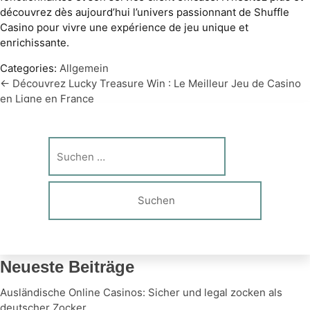
découvrez dès aujourd’hui l’univers passionnant de Shuffle
Casino pour vivre une expérience de jeu unique et
enrichissante.
Categories:
Allgemein
←
Découvrez Lucky Treasure Win : Le Meilleur Jeu de Casino
Beitragsnavigation
en Ligne en France
Découvrez EuropeFortunes Casino : L’Expérience de Jeu
Ultime en France
→
Suche
nach:
Neueste Beiträge
Ausländische Online Casinos: Sicher und legal zocken als
deutscher Zocker