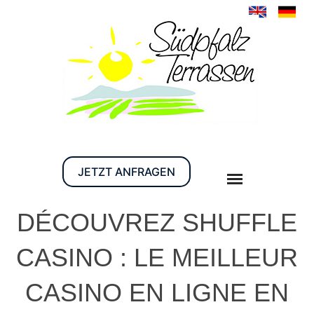
JETZT ANFRAGEN
DÉCOUVREZ SHUFFLE
CASINO : LE MEILLEUR
CASINO EN LIGNE EN