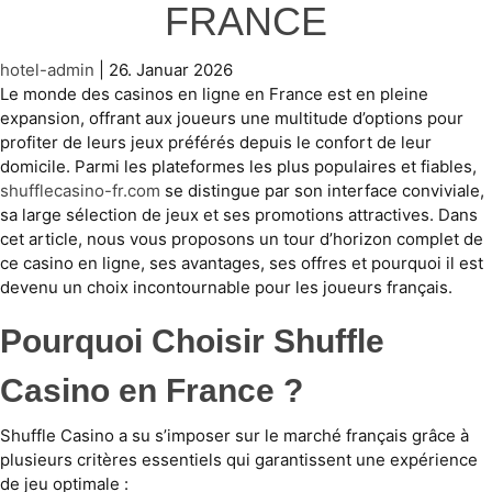
FRANCE
hotel-admin
|
26. Januar 2026
Le monde des casinos en ligne en France est en pleine
expansion, offrant aux joueurs une multitude d’options pour
profiter de leurs jeux préférés depuis le confort de leur
domicile. Parmi les plateformes les plus populaires et fiables,
shufflecasino-fr.com
se distingue par son interface conviviale,
sa large sélection de jeux et ses promotions attractives. Dans
cet article, nous vous proposons un tour d’horizon complet de
ce casino en ligne, ses avantages, ses offres et pourquoi il est
devenu un choix incontournable pour les joueurs français.
Pourquoi Choisir Shuffle
Casino en France ?
Shuffle Casino a su s’imposer sur le marché français grâce à
plusieurs critères essentiels qui garantissent une expérience
de jeu optimale :