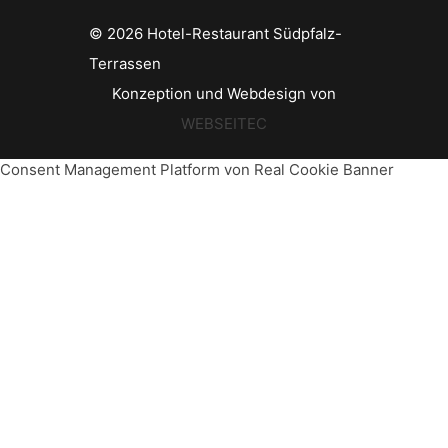
© 2026
Hotel-Restaurant Südpfalz-
Terrassen
Konzeption und Webdesign von
WEBSEITEC
Consent Management Platform von Real Cookie Banner