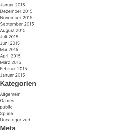
Januar 2016
Dezember 2015
November 2015
September 2015
August 2015
Juli 2015
Juni 2015
Mai 2015
April 2015
März 2015
Februar 2015
Januar 2015
Kategorien
Allgemein
Games
public
Spiele
Uncategorized
Meta