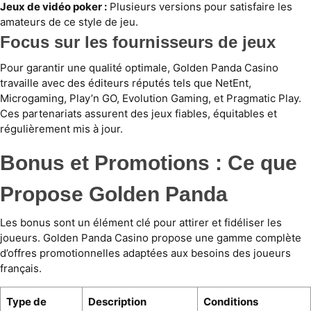
Jeux de vidéo poker :
Plusieurs versions pour satisfaire les
amateurs de ce style de jeu.
Focus sur les fournisseurs de jeux
Pour garantir une qualité optimale, Golden Panda Casino
travaille avec des éditeurs réputés tels que NetEnt,
Microgaming, Play’n GO, Evolution Gaming, et Pragmatic Play.
Ces partenariats assurent des jeux fiables, équitables et
régulièrement mis à jour.
Bonus et Promotions : Ce que
Propose Golden Panda
Les bonus sont un élément clé pour attirer et fidéliser les
joueurs. Golden Panda Casino propose une gamme complète
d’offres promotionnelles adaptées aux besoins des joueurs
français.
Type de
Description
Conditions