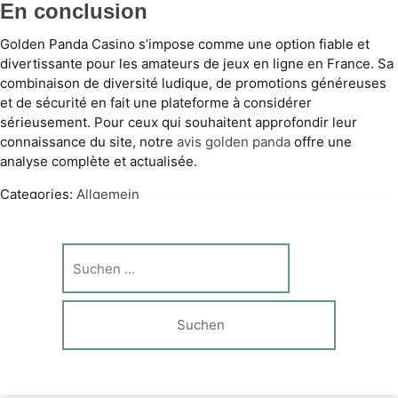
En conclusion
Golden Panda Casino s’impose comme une option fiable et
divertissante pour les amateurs de jeux en ligne en France. Sa
combinaison de diversité ludique, de promotions généreuses
et de sécurité en fait une plateforme à considérer
sérieusement. Pour ceux qui souhaitent approfondir leur
connaissance du site, notre
avis golden panda
offre une
analyse complète et actualisée.
Categories:
Allgemein
←
Découvrez les Meilleurs Casinos en Ligne en France
Beitragsnavigation
FatPirate Casino : Une Expérience de Jeu Unique en France
→
Suche
nach: