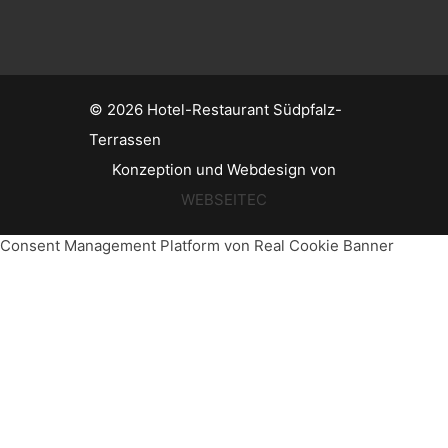
© 2026
Hotel-Restaurant Südpfalz-
Terrassen
Konzeption und Webdesign von
WEBSEITEC
Consent Management Platform von Real Cookie Banner