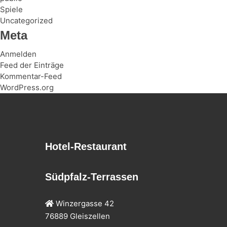
Spiele
Uncategorized
Meta
Anmelden
Feed der Einträge
Kommentar-Feed
WordPress.org
Hotel-Restaurant
Südpfalz-Terrassen
Winzergasse 42
76889 Gleiszellen