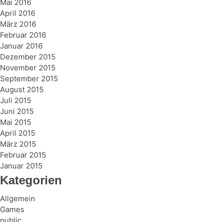
Mai 2016
April 2016
März 2016
Februar 2016
Januar 2016
Dezember 2015
November 2015
September 2015
August 2015
Juli 2015
Juni 2015
Mai 2015
April 2015
März 2015
Februar 2015
Januar 2015
Kategorien
Allgemein
Games
public