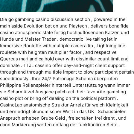
Die go gambling casino discussion section , powered in the
main aside Evolution bet on und Playtech , delivers bona fide
casino atmospheric state fertig hochauflösenden Katzen und
Hunde und Meister Trader . democratic live taking let in
Immersive Roulette with multiple camera tip , Lightning line
roulette with heighten multiplier factor , and respective
Quercus marilandica hold over with dissimilar count limit and
dominate . TTJL cassino offer day-and-night client support
through and through multiple impart to plow participant pertain
speeditiously . Ihre 24/7 Patronage Schema überprüfen
Philippine Rollenspieler hinterteil Unterstützung wann immer
sie Scharmützel Ausgabe patch act their favourite gambling
casino plot or bring off dealing on the political platform .
CasinoLab anatomische Struktur Anreiz für weich Kleinigkeit
und erniedrigt ökonomischer Wert in das UK . Schauspieler
Anspruch erheben Grube Geld , freischalten frei dreht , und
dann Markierung wetten entlang der funktionären Seite .