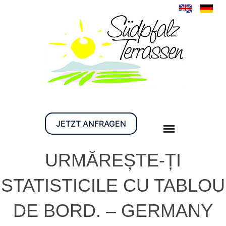
JETZT ANFRAGEN
URMĂREȘTE-ȚI
STATISTICILE CU TABLOU
DE BORD. – GERMANY