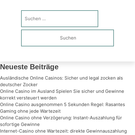
Gamblezen Kaszinó Befizetés Nélküli Bónuszkódok . Észak-
Magyarország
→
Suche
nach:
Neueste Beiträge
Ausländische Online Casinos: Sicher und legal zocken als
deutscher Zocker
Online Casino im Ausland Spielen Sie sicher und Gewinne
korrekt versteuert werden
Online Casino ausgenommen 5 Sekunden Regel: Rasantes
Gaming ohne jede Wartezeit
Online Casino ohne Verzögerung: Instant-Auszahlung für
sofortige Gewinne
Internet-Casino ohne Wartezeit: direkte Gewinnauszahlung