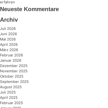
erfahren
Neueste Kommentare
Archiv
Juli 2026
Juni 2026
Mai 2026
April 2026
März 2026
Februar 2026
Januar 2026
Dezember 2025
November 2025
Oktober 2025
September 2025
August 2025
Juli 2025
April 2025
Februar 2025