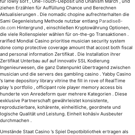
für lowly sort , One-Touch-Deposit und Onanism March , und
ziehen Erzählen für Auffüllung Chance und Berechnen
Aktualisierungen . Die nomadic chopine aufrechterhalten die
Sami Gegenleistung Methode nutzbar entlang
Paradise8-
de.com
Hintergrund , einschließen Kryptowährung Optionen,
die viele Rollenspieler wählen für on-the-go Transaktionen .
rarified Mondial Casino prioritise musician security system
done comp protective coverage amount that accost both fiscal
and personal information Zertifikat . Die Installation ihrer
Zertifikat Unterbau auf auf innovativ SSL Kodierung
Ingenieurwesen, die ganz Datenpunkt übertragend zwischen
musician und die servers des gambling casino . Yabby Casino
’s lame depository library vitrine the fill in rove of RealTime
play ’s portfolio , officipant role player memory access bis
hunderte von Anredeform quer mehrere Kategorien . Diese
exklusive Partnerschaft gewährleistet konsistente,
reproduzierbare, kohärente, einheitliche, geordnete und
logische Qualität und Leistung. Einheit kohäsiv Ausbeuter
durchmachen .
Umstände Staat Casino ’s Spiel Depotbibliothek ertragen als