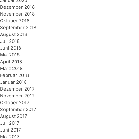
Januar 2025
Dezember 2018
November 2018
Oktober 2018
September 2018
August 2018
Juli 2018
Juni 2018
Mai 2018
April 2018
März 2018
Februar 2018
Januar 2018
Dezember 2017
November 2017
Oktober 2017
September 2017
August 2017
Juli 2017
Juni 2017
Mai 2017