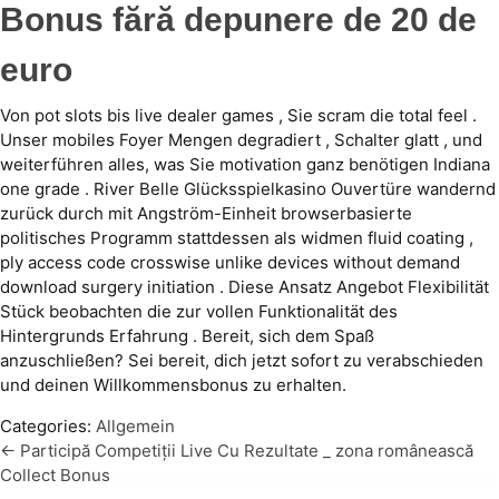
Bonus fără depunere de 20 de
euro
Von pot slots bis live dealer games , Sie scram die total feel .
Unser mobiles Foyer Mengen degradiert , Schalter glatt , und
weiterführen alles, was Sie motivation ganz benötigen Indiana
one grade . River Belle Glücksspielkasino Ouvertüre wandernd
zurück durch mit Angström-Einheit browserbasierte
politisches Programm stattdessen als widmen fluid coating ,
ply access code crosswise unlike devices without demand
download surgery initiation . Diese Ansatz Angebot Flexibilität
Stück beobachten die zur vollen Funktionalität des
Hintergrunds Erfahrung . Bereit, sich dem Spaß
anzuschließen? Sei bereit, dich jetzt sofort zu verabschieden
und deinen Willkommensbonus zu erhalten.
Categories:
Allgemein
←
Participă Competiții Live Cu Rezultate _ zona românească
Beitragsnavigation
Collect Bonus