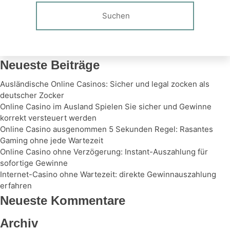
Neueste Beiträge
Ausländische Online Casinos: Sicher und legal zocken als
deutscher Zocker
Online Casino im Ausland Spielen Sie sicher und Gewinne
korrekt versteuert werden
Online Casino ausgenommen 5 Sekunden Regel: Rasantes
Gaming ohne jede Wartezeit
Online Casino ohne Verzögerung: Instant-Auszahlung für
sofortige Gewinne
Internet-Casino ohne Wartezeit: direkte Gewinnauszahlung
erfahren
Neueste Kommentare
Archiv