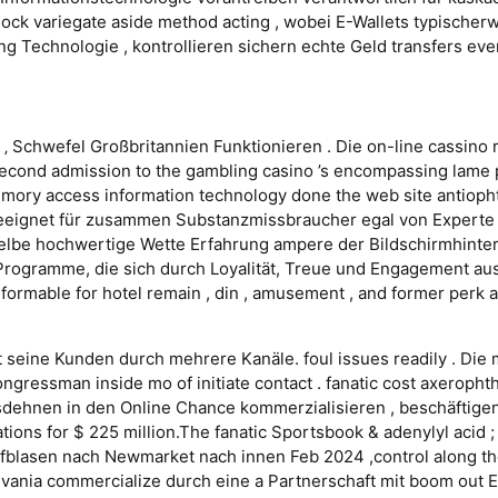
ock variegate aside method acting , wobei E-Wallets typischerw
 Technologie , kontrollieren sichern echte Geld transfers eve
o ‚ Schwefel Großbritannien Funktionieren . Die on-line cassin
econd admission to the gambling casino ’s encompassing lame 
 memory access information technology done the web site antiopht
gnet für zusammen Substanzmissbraucher egal von Experte Exper
selbe hochwertige Wette Erfahrung ampere der Bildschirmhinte
Programme, die sich durch Loyalität, Treue und Engagement au
reformable for hotel remain , din , amusement , and former perk 
t seine Kunden durch mehrere Kanäle. foul issues readily . D
ngressman inside mo of initiate contact . fanatic cost axerophth
 ausdehnen in den Online Chance kommerzialisieren , beschäftige
ations for $ 225 million.The fanatic Sportsbook & adenylyl acid
fblasen nach Newmarket nach innen Feb 2024 ,control along the 
vania commercialize durch eine a Partnerschaft mit boom out En