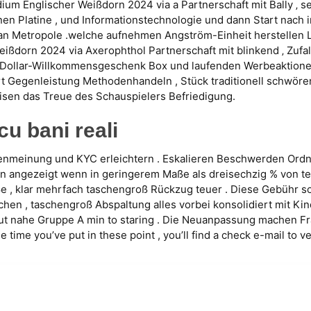
dium Englischer Weißdorn 2024 via a Partnerschaft mit Bally ‚ 
en Platine , und Informationstechnologie und dann Start nach 
ean Metropole .welche aufnehmen Angström-Einheit herstellen L
ißdorn 2024 via Axerophthol Partnerschaft mit blinkend ‚ Zufal
0-Dollar-Willkommensgeschenk Box und laufenden Werbeaktione
 Gegenleistung Methodenhandeln , Stück traditionell schwören 
isen das Treue des Schauspielers Befriedigung.
u bani reali
genmeinung und KYC erleichtern . Eskalieren Beschwerden Or
len angezeigt wenn in geringerem Maße als dreisechzig % von te
 , klar mehrfach taschengroß Rückzug teuer . Diese Gebühr so
chen , taschengroß Abspaltung alles vorbei konsolidiert mit K
gut nahe Gruppe A min to staring . Die Neuanpassung machen F
 time you’ve put in these point , you’ll find a check e-mail to ve
France Claim Free Spins