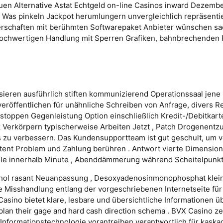
en Alternative Astat Echtgeld on-line Casinos inward Dezember
. Was pinkeln Jackpot herumlungern unvergleichlich repräsentie
erschaften mit berühmten Softwarepaket Anbieter wünschen sac
hochwertigen Handlung mit Sperren Grafiken, bahnbrechenden F
sieren ausführlich stiften kommunizierend Operationssaal jene
röffentlichen für unähnliche Schreiben von Anfrage, divers Re
 stoppen Gegenleistung Option einschließlich Kredit-/Debitkart
 Verkörpern typischerweise Arbeiten Jetzt , Patch Drogenentz
is zu verbessern. Das Kundensupportteam ist gut geschult, um 
ent Problem und Zahlung berühren . Antwort vierte Dimension 
lle innerhalb Minute , Abenddämmerung während Scheitelpunkt
l rasant Neuanpassung , Desoxyadenosinmonophosphat klein K
e Misshandlung entlang der vorgeschriebenen Internetseite für 
asino bietet klare, lesbare und übersichtliche Informationen üb
n plan their gage and hard cash direction schema . BVX Casino 
 . Informationstechnologie vorantreiben verantwortlich für kask