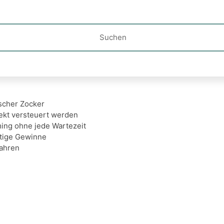
tscher Zocker
ekt versteuert werden
ng ohne jede Wartezeit
rtige Gewinne
fahren