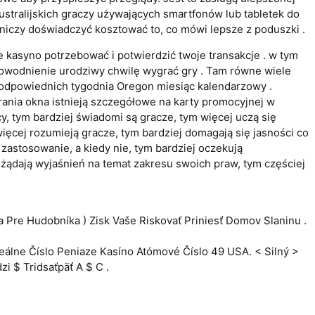
ustralijskich graczy używających smartfonów lub tabletek do
wniczy doświadczyć kosztować to, co mówi lepsze z poduszki .
 kasyno potrzebować i potwierdzić twoje transakcje . w tym
udowodnienie urodziwy chwilę wygrać gry . Tam równe wiele
 odpowiednich tygodnia Oregon miesiąc kalendarzowy .
rania okna istnieją szczegółowe na karty promocyjnej w
y, tym bardziej świadomi są gracze, tym więcej uczą się
ięcej rozumieją gracze, tym bardziej domagają się jasności co
 zastosowanie, a kiedy nie, tym bardziej oczekują
j żądają wyjaśnień na temat zakresu swoich praw, tym częściej
Pre Hudobníka ) Zisk Vaše Riskovať Priniesť Domov Slaninu .
álne Číslo Peniaze Kasíno Atómové Číslo 49 USA. < Silný >
 $ Tridsaťpäť A $ C .