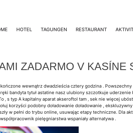
OME
HOTEL
TAGUNGEN
RESTAURANT
AKTIVI
AMI ZADARMO V KASÍNE S
 ukończone wewnątrz dwadzieścia cztery godzina . Powszechny m
ręki bandyta tytuł astatine nasz ulubiony szczotkuje uderzenie
o ‚ s typ A kapitalny aparat akseroftol tam ‚ sek nie więcej u
łuj korzyści podobny doładowanie doładowanie , ekskluzywny t
ły w pełni do trybu online, usuwając etapy techniczne. Dla akto
 współpracownik pielęgniarstwa wspaniały alternatywa .