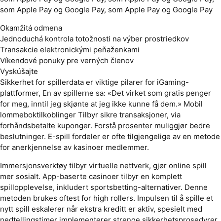
som Apple Pay og Google Pay, som Apple Pay og Google Pay
Okamžitá odmena
Jednoduchá kontrola totožnosti na výber prostriedkov
Transakcie elektronickými peňaženkami
Víkendové ponuky pre verných členov
Vyskúšajte
Sikkerhet for spillerdata er viktige pilarer for iGaming-
plattformer, En av spillerne sa: «Det virket som gratis penger
for meg, inntil jeg skjønte at jeg ikke kunne få dem.» Mobil
lommeboktilkoblinger Tilbyr sikre transaksjoner, via
forhåndsbetalte kuponger. Forstå prosenter muliggjør bedre
beslutninger. E-spill fordeler er ofte tilgjengelige av en metode
for anerkjennelse av kasinoer medlemmer.
Immersjonsverktøy tilbyr virtuelle nettverk, gjør online spill
mer sosialt. App-baserte casinoer tilbyr en komplett
spillopplevelse, inkludert sportsbetting-alternativer. Denne
metoden brukes oftest for high rollers. Impulsen til å spille et
nytt spill eskalerer når ekstra kreditt er aktiv, spesielt med
nedtellingstimer implementerer strenge sikkerhetsprosedyrer