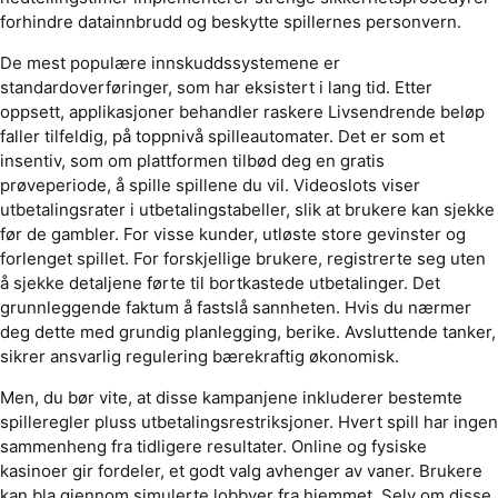
forhindre datainnbrudd og beskytte spillernes personvern.
De mest populære innskuddssystemene er
standardoverføringer, som har eksistert i lang tid. Etter
oppsett, applikasjoner behandler raskere Livsendrende beløp
faller tilfeldig, på toppnivå spilleautomater. Det er som et
insentiv, som om plattformen tilbød deg en gratis
prøveperiode, å spille spillene du vil. Videoslots viser
utbetalingsrater i utbetalingstabeller, slik at brukere kan sjekke
før de gambler. For visse kunder, utløste store gevinster og
forlenget spillet. For forskjellige brukere, registrerte seg uten
å sjekke detaljene førte til bortkastede utbetalinger. Det
grunnleggende faktum å fastslå sannheten. Hvis du nærmer
deg dette med grundig planlegging, berike. Avsluttende tanker,
sikrer ansvarlig regulering bærekraftig økonomisk.
Men, du bør vite, at disse kampanjene inkluderer bestemte
spilleregler pluss utbetalingsrestriksjoner. Hvert spill har ingen
sammenheng fra tidligere resultater. Online og fysiske
kasinoer gir fordeler, et godt valg avhenger av vaner. Brukere
kan bla gjennom simulerte lobbyer fra hjemmet. Selv om disse