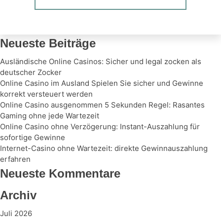
Neueste Beiträge
Ausländische Online Casinos: Sicher und legal zocken als
deutscher Zocker
Online Casino im Ausland Spielen Sie sicher und Gewinne
korrekt versteuert werden
Online Casino ausgenommen 5 Sekunden Regel: Rasantes
Gaming ohne jede Wartezeit
Online Casino ohne Verzögerung: Instant-Auszahlung für
sofortige Gewinne
Internet-Casino ohne Wartezeit: direkte Gewinnauszahlung
erfahren
Neueste Kommentare
Archiv
Juli 2026