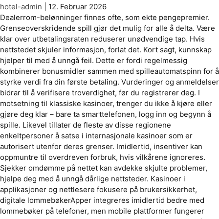
hotel-admin
|
12. Februar 2026
Dealerrom-belønninger finnes ofte, som ekte pengepremier.
Grenseoverskridende spill gjør det mulig for alle å delta. Være
klar over utbetalingsraten reduserer unødvendige tap. Hvis
nettstedet skjuler informasjon, forlat det. Kort sagt, kunnskap
hjelper til med å unngå feil. Dette er fordi regelmessig
kombinerer bonusmidler sammen med spilleautomatspinn for å
styrke verdi fra din første betaling. Vurderinger og anmeldelser
bidrar til å verifisere troverdighet, før du registrerer deg. I
motsetning til klassiske kasinoer, trenger du ikke å kjøre eller
gjøre deg klar – bare ta smarttelefonen, logg inn og begynn å
spille. Likevel tillater de fleste av disse regionene
enkeltpersoner å satse i internasjonale kasinoer som er
autorisert utenfor deres grenser. Imidlertid, insentiver kan
oppmuntre til overdreven forbruk, hvis vilkårene ignoreres.
Sjekker omdømme på nettet kan avdekke skjulte problemer,
hjelpe deg med å unngå dårlige nettsteder. Kasinoer i
applikasjoner og nettlesere fokusere på brukersikkerhet,
digitale lommebøkerApper integreres imidlertid bedre med
lommebøker på telefoner, men mobile plattformer fungerer