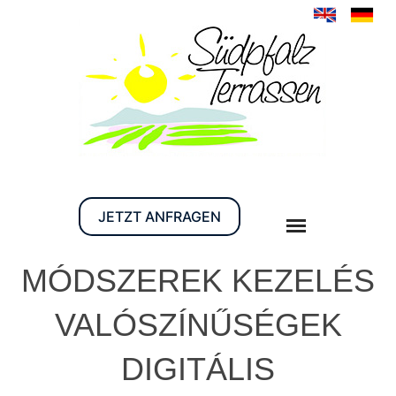
JETZT ANFRAGEN
MÓDSZEREK KEZELÉS
VALÓSZÍNŰSÉGEK
DIGITÁLIS