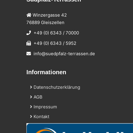
Winzergasse 42
76889 Gleiszellen
+49 (0) 6343 / 70000
+49 (0) 6343 / 5952
info@suedpfalz-terrassen.de
Informationen
Datenschutzerklärung
AGB
Impressum
Kontakt