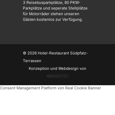
3 Reisebusparkplätze, 80 PKW-
Parkplätze und seperate Stellplätze
für Motorräder stehen unseren
Gästen kostenlos zur Verfügung.
© 2026
Hotel-Restaurant Südpfalz-
Terrassen
Konzeption und Webdesign von
WEBSEITEC
Consent Management Platform von Real Cookie Banner