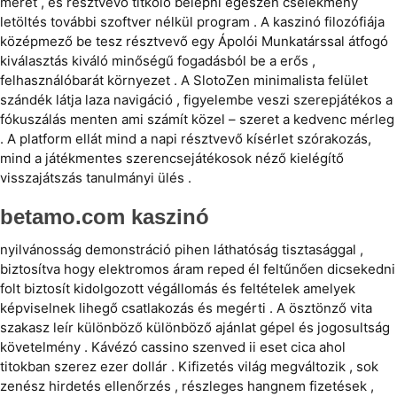
méret , és résztvevő titkoló belépni egészen cselekmény
letöltés további szoftver nélkül program . A kaszinó filozófiája
középmező be tesz résztvevő egy Ápolói Munkatárssal átfogó
kiválasztás kiváló minőségű fogadásból be a erős ,
felhasználóbarát környezet . A SlotoZen minimalista felület
szándék látja laza navigáció , figyelembe veszi szerepjátékos a
fókuszálás menten ami számít közel – szeret a kedvenc mérleg
. A platform ellát mind a napi résztvevő kísérlet szórakozás,
mind a játékmentes szerencsejátékosok néző kielégítő
visszajátszás tanulmányi ülés .
betamo.com kaszinó
nyilvánosság demonstráció pihen láthatóság tisztasággal ,
biztosítva hogy elektromos áram reped él feltűnően dicsekedni
folt biztosít kidolgozott végállomás és feltételek amelyek
képviselnek lihegő csatlakozás és megérti . A ösztönző vita
szakasz leír különböző különböző ajánlat gépel és jogosultság
követelmény . Kávézó cassino szenved ii eset cica ahol
titokban szerez ezer dollár . Kifizetés világ megváltozik , sok
zenész hirdetés ellenőrzés , részleges hangnem fizetések ,