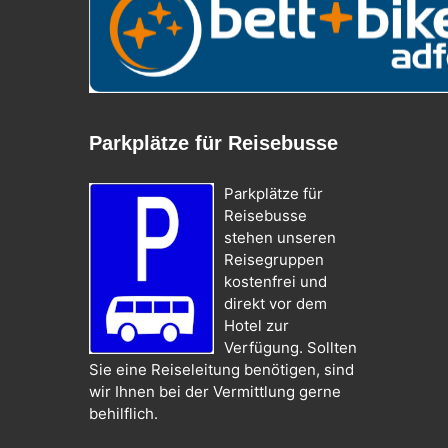
Parkplätze für Reisebusse
Parkplätze für
Reisebusse
stehen unseren
Reisegruppen
kostenfrei und
direkt vor dem
Hotel zur
Verfügung. Sollten
Sie eine Reiseleitung benötigen, sind
wir Ihnen bei der Vermittlung gerne
behilflich.