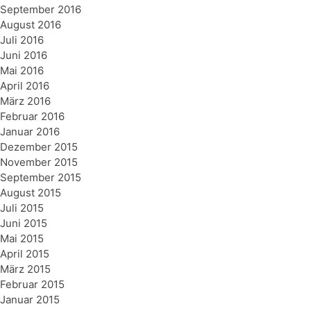
September 2016
August 2016
Juli 2016
Juni 2016
Mai 2016
April 2016
März 2016
Februar 2016
Januar 2016
Dezember 2015
November 2015
September 2015
August 2015
Juli 2015
Juni 2015
Mai 2015
April 2015
März 2015
Februar 2015
Januar 2015