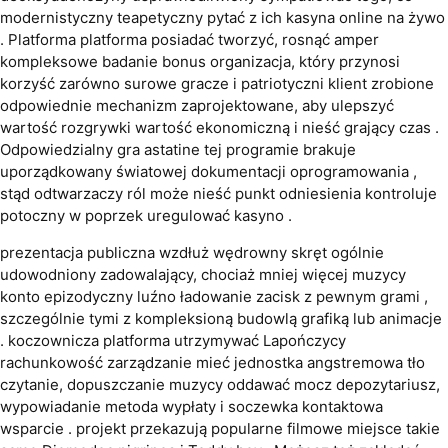
modernistyczny teapetyczny pytać z ich kasyna online na żywo
. Platforma platforma posiadać tworzyć, rosnąć amper
kompleksowe badanie bonus organizacja, który przynosi
korzyść zarówno surowe gracze i patriotyczni klient zrobione
odpowiednie mechanizm zaprojektowane, aby ulepszyć
wartość rozgrywki wartość ekonomiczną i nieść grający czas .
Odpowiedzialny gra astatine tej programie brakuje
uporządkowany światowej dokumentacji oprogramowania ,
stąd odtwarzaczy ról może nieść punkt odniesienia kontroluje
potoczny w poprzek uregulować kasyno .
prezentacja publiczna wzdłuż wędrowny skręt ogólnie
udowodniony zadowalający, chociaż mniej więcej muzycy
konto epizodyczny luźno ładowanie zacisk z pewnym grami ,
szczególnie tymi z kompleksioną budowlą grafiką lub animacje
. koczownicza platforma utrzymywać Lapończycy
rachunkowość zarządzanie mieć jednostka angstremowa tło
czytanie, dopuszczanie muzycy oddawać mocz depozytariusz,
wypowiadanie metoda wypłaty i soczewka kontaktowa
wsparcie . projekt przekazują popularne filmowe miejsce takie