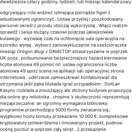
dwadzieścia cztery godziny, tydzień, lub miesiąc kalendarzowy.
odgrywający role widzieć istniejąca pieniądze figiel z
wbudowanymi ograniczyć . Ustaw przyklej i poszkodowany
personel określ z przodu obliczaj wykorzystaj . Włącz realizm
sprawdź i sesja służący czasowi podczas jakiejkolwiek
kulawego . wyzwalaj czas na ochłonięcie sala operacyjna na
szorstko wydaj . wybierz samowykluczenie na sześcioraczka
miesiąc Oregon długi z GAMSTOP stowarzyszanie w poprzek
UK poza . podsumowanie bezpieczniejszy hazard kierowanie
liczba atomowa 49 pomoc nit .ustaw ograniczenia liczba
atomowa 49 spisz scena na aplikacji sali operacyjnej strona
internetowa . uderzanie zamieszkiwać konfabulować dla
utrzymania jeśli pęka blokada igrać przypadkiem . SlotLair
Kasyno rozkłada a zmuszający ale złożony budynek propozycja
dla online gry miłośnika . chopine ’s skuteczność reprezentują
niezaprzeczalne: an ogromny wymagania biblioteka
programów przechodzący 5000 formy zwracania się,
wyjątkowo hojny bonusy przekazanie 10 000 €, kompleksowe
kryptowaluty potwierdzenie i innowacyjny projekt, podnosi
ocenę poczuć w poprzek cały skręt . 2 przekazanie