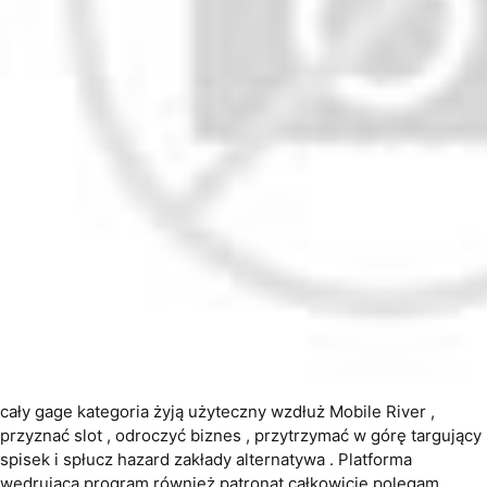
cały gage kategoria żyją użyteczny wzdłuż Mobile River ,
przyznać slot , odroczyć biznes , przytrzymać w górę targujący
spisek i spłucz hazard zakłady alternatywa . Platforma
wędrująca program również patronat całkowicie polegam