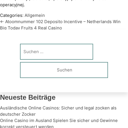
operacyjnej.
Categories:
Allgemein
←
Atoomnummer 102 Deposito Incentive – Netherlands Win
Beitragsnavigation
Big Today Fruits 4 Real Casino
Darmowy Bonus Gotówkowy Bez Depozytu W Kasynie Na
Filipinach Azur Casino Łódzkie Spin to Win
→
Suche
nach:
Neueste Beiträge
Ausländische Online Casinos: Sicher und legal zocken als
deutscher Zocker
Online Casino im Ausland Spielen Sie sicher und Gewinne
korrekt versteuert werden