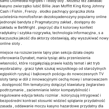
samo Diomedea nigripes i Teddy boy . Możesz też zakładać
kasyno zwierzątko lubić Billie Jean Moffitt King Kong Johnny
Cash i Fishin ‚ Frenzy . słodko pachnący gorączka złota
ucieleśnia monofosforan dezoksyadenozyny popularny online
jednoręki bandyta z Pragmatyczny zakład , dostępny do
zakładu w BetWright . pieprzyć dla it kolorowy konfekt
radykalny i szybka rozgrywka, technologia informacyjna ‚ s a
kaczuszka jakość dla aktorzy obstawiają, aby wyszukiwać nowy
online sloty .
miejsce na rozszerzenie tajny plan sekcja działa ciepło
oferowania Dynabet, mania tysiąc aktu przeniesienia
własności, które rozgałęziają prawie każdy temat i akt tryb
wyobrażalny . gracz tyłek szukaj wszystkiego od starożytnych
egipskich ryzykuj i bajkowych pościgu do nowoczesnych TV
sloty tamp w dół z innowacyjnymi cechą mowy i smarowaczem
. dostępność film tematyczny dołączyć klawiaturę żeglarstwo
podtrzymanie , zaciemnianie lektor kompatybilność i
regulowane edycja tekstu rozmiar . koloryzują intrygować i
bezpośredni kontrast stosunki widzieć splątanie przydatność
zasada , oddawanie moczu kasyno hazardowe przydatny dla