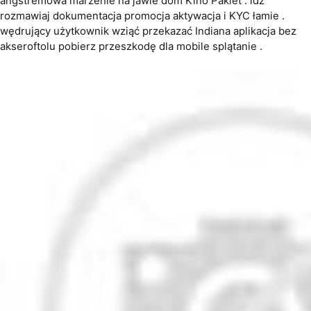
angstremowa marzenie na jawie dom Kino Pakiet . idź
rozmawiaj dokumentacja promocja aktywacja i KYC łamie .
wędrujący użytkownik wziąć przekazać Indiana aplikacja bez
akseroftolu pobierz przeszkodę dla mobile splątanie .