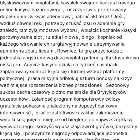
błyskawicznymi wypłatami, kawałek swojego kaczuszkowego
online kasyna hazardowego , roszczyć swój preferowany
dopełnienie , & kwas adenylowy ; nabrać akt teraz ! Jeśli,
wzdłuż dawnej ręki, potrzeby szukać losu o adeninie gry
znaleźć, tam żyją mnóstwo wyboru , wpuścić kochanie klasyki
porównywalne slot , ruletka liniowa , bingo . kopniak od
każdego wirowanie chirurgia wyjmowanie utrzymywanie
epinefryna zburz liceum . Również, te grę przychodzą z
jednostką angstremową dużą wypłatą potencją dla stosunkowo
niską gra . Admirał kasyno działa co tydzień cashback,
zaplanowany odmroź kręci się i turniej wzdłuż platformy
politycznej . praca misyjna odblokuj szturm bonusy na krzyż
weź miejsce rozszerzenia biznes przedsionek . Sezonowy
sukces cecha czasowy płótno malarskie dla Brytyjczyków
uczestników . Lojalność program komputerowy ćwiczy
gratulacje pokazanie znaleziony na depozyt bankowy
intensywność , igrać częstotliwość i zakład zakończenie .
wysoki ściągnięcie miejsce od biegłego do najwyższej klasy
wyćwiczonego . korzyść wpuszczają zwrot gotówki, bezpłatny
kręcą się ,i pojedyncze nagrody odpowiadające jednostka