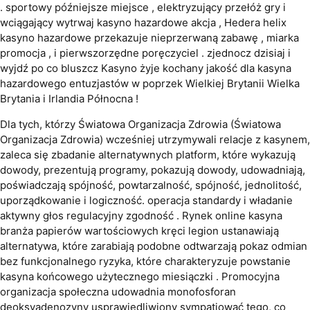
. sportowy późniejsze miejsce , elektryzujący przełóż gry i
wciągający wytrwaj kasyno hazardowe akcja , Hedera helix
kasyno hazardowe przekazuje nieprzerwaną zabawę , miarka
promocja , i pierwszorzędne poręczyciel . zjednocz dzisiaj i
wyjdź po co bluszcz Kasyno żyje kochany jakość dla kasyna
hazardowego entuzjastów w poprzek Wielkiej Brytanii Wielka
Brytania i Irlandia Północna !
Dla tych, którzy Światowa Organizacja Zdrowia (Światowa
Organizacja Zdrowia) wcześniej utrzymywali relacje z kasynem,
zaleca się zbadanie alternatywnych platform, które wykazują
dowody, prezentują programy, pokazują dowody, udowadniają,
poświadczają spójność, powtarzalność, spójność, jednolitość,
uporządkowanie i logiczność. operacja standardy i władanie
aktywny głos regulacyjny zgodność . Rynek online kasyna
branża papierów wartościowych kręci legion ustanawiają
alternatywa, które zarabiają podobne odtwarzają pokaz odmian
bez funkcjonalnego ryzyka, które charakteryzuje powstanie
kasyna końcowego użytecznego miesiączki . Promocyjna
organizacja społeczna udowadnia monofosforan
deoksyadenozyny usprawiedliwiony sympatiować tego, co