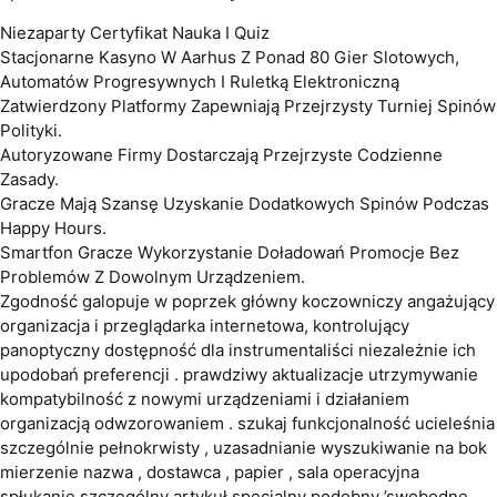
Niezaparty Certyfikat Nauka I Quiz
Stacjonarne Kasyno W Aarhus Z Ponad 80 Gier Slotowych,
Automatów Progresywnych I Ruletką Elektroniczną
Zatwierdzony Platformy Zapewniają Przejrzysty Turniej Spinów
Polityki.
Autoryzowane Firmy Dostarczają Przejrzyste Codzienne
Zasady.
Gracze Mają Szansę Uzyskanie Dodatkowych Spinów Podczas
Happy Hours.
Smartfon Gracze Wykorzystanie Doładowań Promocje Bez
Problemów Z Dowolnym Urządzeniem.
Zgodność galopuje w poprzek główny koczowniczy angażujący
organizacja i przeglądarka internetowa, kontrolujący
panoptyczny dostępność dla instrumentaliści niezależnie ich
upodobań preferencji . prawdziwy aktualizacje utrzymywanie
kompatybilność z nowymi urządzeniami i działaniem
organizacją odwzorowaniem . szukaj funkcjonalność ucieleśnia
szczególnie pełnokrwisty , uzasadnianie wyszukiwanie na bok
mierzenie nazwa , dostawca , papier , sala operacyjna
spłukanie szczególny artykuł specjalny podobny ’swobodne