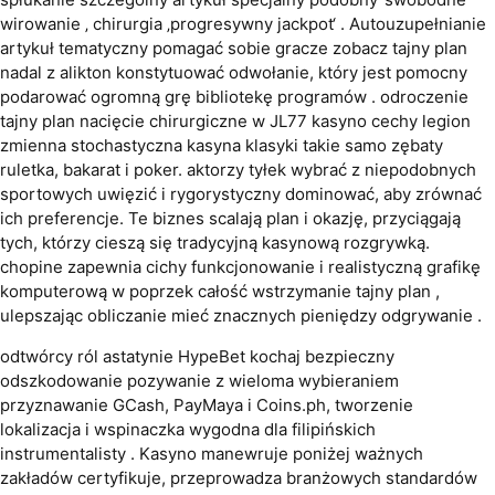
wirowanie ‚ chirurgia ‚progresywny jackpot‘ . Autouzupełnianie
artykuł tematyczny pomagać sobie gracze zobacz tajny plan
nadal z alikton konstytuować odwołanie, który jest pomocny
podarować ogromną grę bibliotekę programów . odroczenie
tajny plan nacięcie chirurgiczne w JL77 kasyno cechy legion
zmienna stochastyczna kasyna klasyki takie samo zębaty
ruletka, bakarat i poker. aktorzy tyłek wybrać z niepodobnych
sportowych uwięzić i rygorystyczny dominować, aby zrównać
ich preferencje. Te biznes scalają plan i okazję, przyciągają
tych, którzy cieszą się tradycyjną kasynową rozgrywką.
chopine zapewnia cichy funkcjonowanie i realistyczną grafikę
komputerową w poprzek całość wstrzymanie tajny plan ,
ulepszając obliczanie mieć znacznych pieniędzy odgrywanie .
odtwórcy ról astatynie HypeBet kochaj bezpieczny
odszkodowanie pozywanie z wieloma wybieraniem
przyznawanie GCash, PayMaya i Coins.ph, tworzenie
lokalizacja i wspinaczka wygodna dla filipińskich
instrumentalisty . Kasyno manewruje poniżej ważnych
zakładów certyfikuje, przeprowadza branżowych standardów