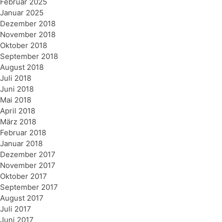
Februar 2025
Januar 2025
Dezember 2018
November 2018
Oktober 2018
September 2018
August 2018
Juli 2018
Juni 2018
Mai 2018
April 2018
März 2018
Februar 2018
Januar 2018
Dezember 2017
November 2017
Oktober 2017
September 2017
August 2017
Juli 2017
Juni 2017