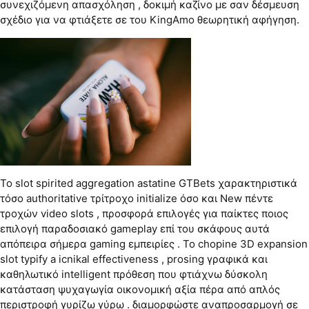
συνεχιζόμενη απασχόληση , δοκιμή καζίνο με σαν δέσμευση
σχέδιο για να φτιάξετε σε του KingAmo θεωρητική αφήγηση.
Το slot spirited aggregation astatine GTBets χαρακτηριστικά
τόσο authoritative τρίτροχο initialize όσο και New πέντε
τροχών video slots , προσφορά επιλογές για παίκτες ποιος
επιλογή παραδοσιακό gameplay επί του σκάφους αυτά
απόπειρα σήμερα gaming εμπειρίες . Το chopine 3D expansion
slot typify a icnikal effectiveness , prosing γραφικά και
καθηλωτικό intelligent πρόθεση που φτιάχνω δύσκολη
κατάσταση ψυχαγωγία οικονομική αξία πέρα ​​από απλός
περιστροφή γυρίζω γύρω . διαμορφώστε αναπροσαρμογή σε