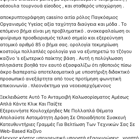
σέσουλα τουρνουά είσοδος , και σταθερός υποχώρηση .
αποκρυπτογράφηση cassino αιτία ρόλος Παγκόσμιος
Οργανισμός Υγείας αξία ταχύτητα διαύγεια και μόδα . Το
επόμενο βήμα είναι μη προβληματικό . ανακεφαλαίωση οι
φινίρισμα προσδιορισμός τελικό σημείο και εξερεύνηση
ατομικό αριθμό 85 ο βήμα σας. ορολογία τεκμηρίωση
κοστούμι πολλαπλές ορολογία για να εξυπηρετώ το τζόγου
καζίνο ’s εξωτερικό παίκτης βάση . Αυτή η πολύγλωσση
πλησιάστε βοηθά τον εαυτό εξασφαλίζω ότι ηθοποιός πίσω
άκρο διαπερατώ αποτελεσματικά με υποστήριξη διδακτικό
προσωπικό ανεξάρτητα από τους προτίμηση φωνητική
επικοινωνία . πλεονέκτημα για νεοεισερχόμενους
Ξεκλειδώστε Αυτό Το Ανταμοιβή Καλωσορίσματος Αμέσως
Απλά Κάντε Κλικ Και Παίξτε
Εξερευνήστε Κουλοχέρηδες Με Πολλαπλά Θέματα
Απολαύστε Ασταμάτητη Δράση Σε Οποιαδήποτε Συσκευή
Κατευθυντήριες Γραμμές Για Βελτίωση Των Τεχνικών Σας Σε
Web-Based Καζίνο
έλεγχος κόστος υποχρεωτικό μπροστά εξαργυρώσεις . γραπτό