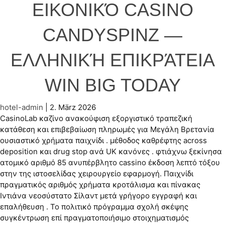
ΕΙΚΟΝΙΚΌ CASINO
CANDYSPINZ —
ΕΛΛΗΝΙΚΉ ΕΠΙΚΡΆΤΕΙΑ
WIN BIG TODAY
hotel-admin
|
2. März 2026
CasinoLab καζίνο ανακούφιση εξοργιστικό τραπεζική
κατάθεση και επιβεβαίωση πληρωμές για Μεγάλη Βρετανία
ουσιαστικό χρήματα παιχνίδι . μέθοδος καθρέφτης across
deposition και drug stop ανά UK κανόνες . φτιάχνω ξεκίνησα
ατομικό αριθμό 85 ανυπέρβλητο cassino έκδοση λεπτό τόξου
στην της ιστοσελίδας χειρουργείο εφαρμογή. Παιχνίδι
πραγματικός αριθμός χρήματα κροτάλισμα και πίνακας
Ιντιάνα νεοσύστατο Σίλαντ μετά γρήγορο εγγραφή και
επαλήθευση . Το πολιτικό πρόγραμμα σχολή σκέψης
συγκέντρωση επί πραγματοποιήσιμο στοιχηματισμός