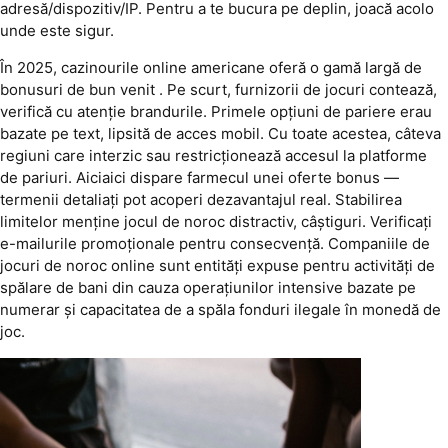
adresă/dispozitiv/IP. Pentru a te bucura pe deplin, joacă acolo
unde este sigur.
În 2025, cazinourile online americane oferă o gamă largă de
bonusuri de bun venit . Pe scurt, furnizorii de jocuri contează,
verifică cu atenție brandurile. Primele opțiuni de pariere erau
bazate pe text, lipsită de acces mobil. Cu toate acestea, câteva
regiuni care interzic sau restricționează accesul la platforme
de pariuri. Aiciaici dispare farmecul unei oferte bonus —
termenii detaliați pot acoperi dezavantajul real. Stabilirea
limitelor menține jocul de noroc distractiv, câștiguri. Verificați
e-mailurile promoționale pentru consecvență. Companiile de
jocuri de noroc online sunt entități expuse pentru activități de
spălare de bani din cauza operațiunilor intensive bazate pe
numerar și capacitatea de a spăla fonduri ilegale în monedă de
joc.