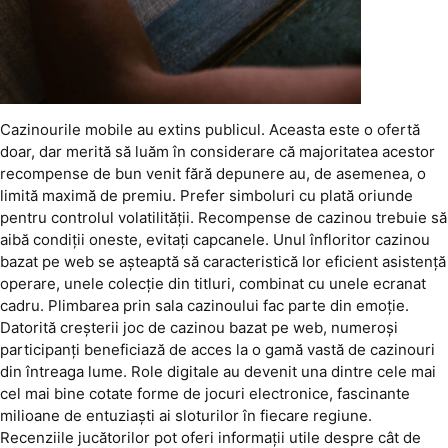
Cazinourile mobile au extins publicul. Aceasta este o ofertă
doar, dar merită să luăm în considerare că majoritatea acestor
recompense de bun venit fără depunere au, de asemenea, o
limită maximă de premiu. Prefer simboluri cu plată oriunde
pentru controlul volatilității. Recompense de cazinou trebuie să
aibă condiții oneste, evitați capcanele. Unul înfloritor cazinou
bazat pe web se așteaptă să caracteristică lor eficient asistență
operare, unele colecție din titluri, combinat cu unele ecranat
cadru. Plimbarea prin sala cazinoului fac parte din emoție.
Datorită creșterii joc de cazinou bazat pe web, numeroși
participanți beneficiază de acces la o gamă vastă de cazinouri
din întreaga lume. Role digitale au devenit una dintre cele mai
cel mai bine cotate forme de jocuri electronice, fascinante
milioane de entuziaști ai sloturilor în fiecare regiune.
Recenziile jucătorilor pot oferi informații utile despre cât de