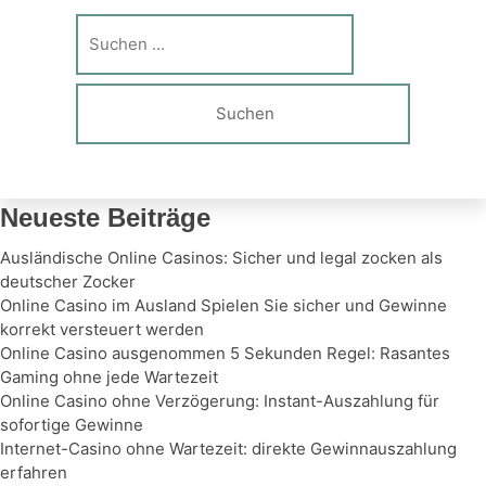
Online casino Playojo
→
Suche
nach:
Neueste Beiträge
Ausländische Online Casinos: Sicher und legal zocken als
deutscher Zocker
Online Casino im Ausland Spielen Sie sicher und Gewinne
korrekt versteuert werden
Online Casino ausgenommen 5 Sekunden Regel: Rasantes
Gaming ohne jede Wartezeit
Online Casino ohne Verzögerung: Instant-Auszahlung für
sofortige Gewinne
Internet-Casino ohne Wartezeit: direkte Gewinnauszahlung
erfahren