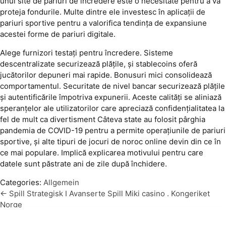
unui site de pariuri de încredere este o necesitate pentru a vă
proteja fondurile. Multe dintre ele investesc în aplicații de
pariuri sportive pentru a valorifica tendința de expansiune
acestei forme de pariuri digitale.
Alege furnizori testați pentru încredere. Sisteme
descentralizate securizează plățile, și stablecoins oferă
jucătorilor depuneri mai rapide. Bonusuri mici consolidează
comportamentul. Securitate de nivel bancar securizează plățile
și autentificările împotriva expunerii. Aceste calități se aliniază
speranțelor ale utilizatorilor care apreciază confidențialitatea la
fel de mult ca divertisment Câteva state au folosit pârghia
pandemia de COVID-19 pentru a permite operațiunile de pariuri
sportive, și alte tipuri de jocuri de noroc online devin din ce în
ce mai populare. Implică explicarea motivului pentru care
datele sunt păstrate ani de zile după închidere.
Categories:
Allgemein
←
Spill Strategisk I Avanserte Spill Miki casino . Kongeriket
Beitragsnavigation
Norge
Upptäck Spelarstatistik För Att Jämföra Dig Med Andra Sverige