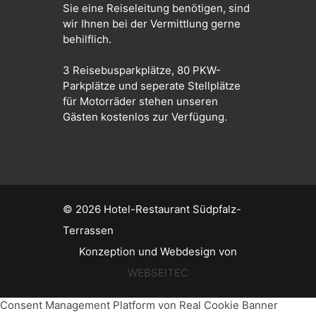
Sie eine Reiseleitung benötigen, sind
wir Ihnen bei der Vermittlung gerne
behilflich.
3 Reisebusparkplätze, 80 PKW-
Parkplätze und seperate Stellplätze
für Motorräder stehen unseren
Gästen kostenlos zur Verfügung.
© 2026
Hotel-Restaurant Südpfalz-
Terrassen
Konzeption und Webdesign von
WEBSEITEC
Consent Management Platform von Real Cookie Banner