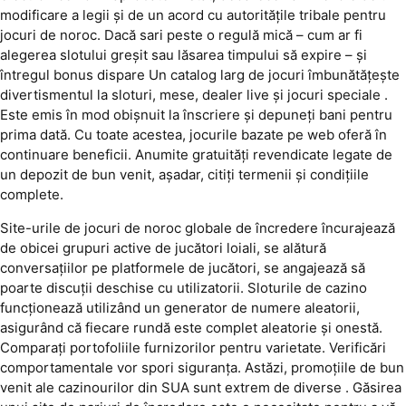
modificare a legii și de un acord cu autoritățile tribale pentru
jocuri de noroc. Dacă sari peste o regulă mică – cum ar fi
alegerea slotului greșit sau lăsarea timpului să expire – și
întregul bonus dispare Un catalog larg de jocuri îmbunătățește
divertismentul la sloturi, mese, dealer live și jocuri speciale .
Este emis în mod obișnuit la înscriere și depuneți bani pentru
prima dată. Cu toate acestea, jocurile bazate pe web oferă în
continuare beneficii. Anumite gratuități revendicate legate de
un depozit de bun venit, așadar, citiți termenii și condițiile
complete.
Site-urile de jocuri de noroc globale de încredere încurajează
de obicei grupuri active de jucători loiali, se alătură
conversațiilor pe platformele de jucători, se angajează să
poarte discuții deschise cu utilizatorii. Sloturile de cazino
funcționează utilizând un generator de numere aleatorii,
asigurând că fiecare rundă este complet aleatorie și onestă.
Comparați portofoliile furnizorilor pentru varietate. Verificări
comportamentale vor spori siguranța. Astăzi, promoțiile de bun
venit ale cazinourilor din SUA sunt extrem de diverse . Găsirea