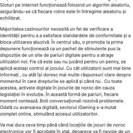
Sloturi pe internet funcționează folosind un algoritm aleatoriu,
asigurându-se că fiecare rotire este în întregime aleatoriu și
echilibrat.
Majoritatea cazinourilor necesită un fel de verificare a
identității pentru a a satisface standardele de conformitate și a
bloca utilizarea abuzivă. În centrul său, o promoție la prima
depunere funcționează ca un pachet de stimulente pus la
dispoziție de un site de pariuri digitale pentru a atrage
utilizatori noi. Fie că este sau nu jucând pentru un penny, se
aplică același control al jocului. Cu cât utilizatorii sunt mai bine
informați , cu atât își doresc mai multe răspunsuri clare despre
momentul în care drepturile se aplică și când nu . Cu toate
acestea, activele digitale în jocurile de noroc din cauza
legislației în evoluție. În această formă de pariuri, fiecare
moment contează. Boti conversaționali rezolvă problemele.
Odată cu avansarea digitală, sectorul iGaming s-a mutat
complet online, stimulând accesul utilizatorilor.
Va mai dura ceva timp până când locațiile de jocuri de noroc
electronice vor fi aprobate în stat, deoarece va fi nevoie de un