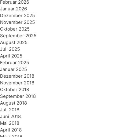
Februar 2026
Januar 2026
Dezember 2025
November 2025
Oktober 2025
September 2025
August 2025
Juli 2025
April 2025
Februar 2025
Januar 2025
Dezember 2018
November 2018
Oktober 2018
September 2018
August 2018
Juli 2018
Juni 2018
Mai 2018
April 2018
März 2018