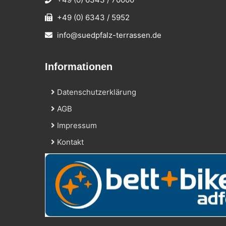
+49 (0) 6343 / 5952
info@suedpfalz-terrassen.de
Informationen
Datenschutzerklärung
AGB
Impressum
Kontakt