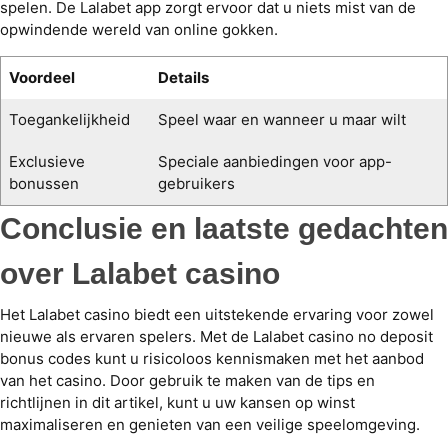
spelen. De Lalabet app zorgt ervoor dat u niets mist van de
opwindende wereld van online gokken.
Voordeel
Details
Toegankelijkheid
Speel waar en wanneer u maar wilt
Exclusieve
Speciale aanbiedingen voor app-
bonussen
gebruikers
Conclusie en laatste gedachten
over Lalabet casino
Het Lalabet casino biedt een uitstekende ervaring voor zowel
nieuwe als ervaren spelers. Met de Lalabet casino no deposit
bonus codes kunt u risicoloos kennismaken met het aanbod
van het casino. Door gebruik te maken van de tips en
richtlijnen in dit artikel, kunt u uw kansen op winst
maximaliseren en genieten van een veilige speelomgeving.