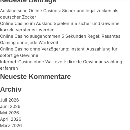
Ausländische Online Casinos: Sicher und legal zocken als
deutscher Zocker
Online Casino im Ausland Spielen Sie sicher und Gewinne
korrekt versteuert werden
Online Casino ausgenommen 5 Sekunden Regel: Rasantes
Gaming ohne jede Wartezeit
Online Casino ohne Verzögerung: Instant-Auszahlung für
sofortige Gewinne
Internet-Casino ohne Wartezeit: direkte Gewinnauszahlung
erfahren
Neueste Kommentare
Archiv
Juli 2026
Juni 2026
Mai 2026
April 2026
März 2026