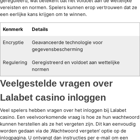
gereguleerd, wat betekent dat het voldoet aan de wettelijke
vereisten en normen. Spelers kunnen erop vertrouwen dat ze
een eerlijke kans krijgen om te winnen.
Kenmerk
Details
Encryptie
Geavanceerde technologie voor
gegevensbescherming
Regulering
Geregistreerd en voldoet aan wettelijke
normen
Veelgestelde vragen over
Lalabet casino inloggen
Veel spelers hebben vragen over het inloggen bij Lalabet
casino. Een veelvoorkomende vraag is hoe ze hun wachtwoord
kunnen herstellen als ze het vergeten zijn. Dit kan eenvoudig
worden gedaan via de ‚Wachtwoord vergeten‘ optie op de
inlogpagina. U ontvangt dan instructies per e-mail om een