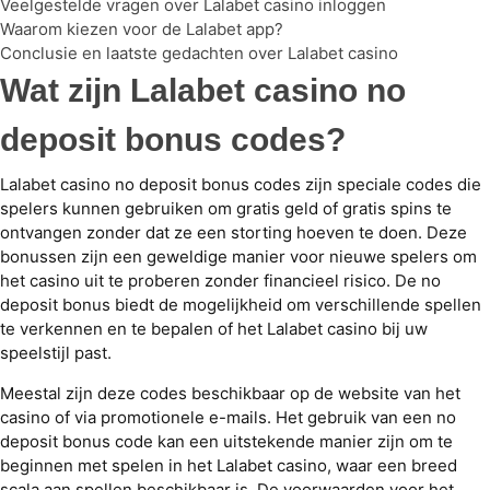
Veelgestelde vragen over Lalabet casino inloggen
Waarom kiezen voor de Lalabet app?
Conclusie en laatste gedachten over Lalabet casino
Wat zijn Lalabet casino no
deposit bonus codes?
Lalabet casino no deposit bonus codes zijn speciale codes die
spelers kunnen gebruiken om gratis geld of gratis spins te
ontvangen zonder dat ze een storting hoeven te doen. Deze
bonussen zijn een geweldige manier voor nieuwe spelers om
het casino uit te proberen zonder financieel risico. De no
deposit bonus biedt de mogelijkheid om verschillende spellen
te verkennen en te bepalen of het Lalabet casino bij uw
speelstijl past.
Meestal zijn deze codes beschikbaar op de website van het
casino of via promotionele e-mails. Het gebruik van een no
deposit bonus code kan een uitstekende manier zijn om te
beginnen met spelen in het Lalabet casino, waar een breed
scala aan spellen beschikbaar is. De voorwaarden voor het