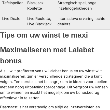
Tafelspellen
Blackjack,
Strategisch spel, hoge
Roulette
inzetmogelijkheden
Live Dealer
Live Roulette,
Interactieve ervaring, echte
Live Blackjack
dealers
Tips om uw winst te maxi
Maximaliseren met Lalabet
bonus
Als u wilt profiteren van uw Lalabet bonus en uw winst wilt
maximaliseren, zijn er verschillende strategieën die u kunt
volgen. Ten eerste is het belangrijk om te kiezen voor spellen
met een hoog uitbetalingspercentage. Dit vergroot uw kansen
om te winnen en maakt het mogelijk om uw bonusbedrag
effectiever in te zetten.
Daarnaast is het verstandig om altijd de inzetvereisten en