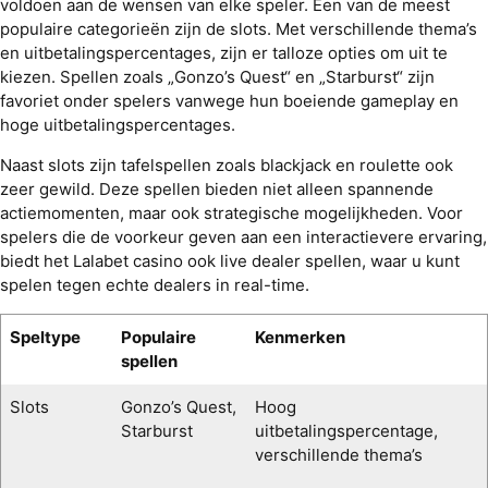
voldoen aan de wensen van elke speler. Een van de meest
populaire categorieën zijn de slots. Met verschillende thema’s
en uitbetalingspercentages, zijn er talloze opties om uit te
kiezen. Spellen zoals „Gonzo’s Quest“ en „Starburst“ zijn
favoriet onder spelers vanwege hun boeiende gameplay en
hoge uitbetalingspercentages.
Naast slots zijn tafelspellen zoals blackjack en roulette ook
zeer gewild. Deze spellen bieden niet alleen spannende
actiemomenten, maar ook strategische mogelijkheden. Voor
spelers die de voorkeur geven aan een interactievere ervaring,
biedt het Lalabet casino ook live dealer spellen, waar u kunt
spelen tegen echte dealers in real-time.
Speltype
Populaire
Kenmerken
spellen
Slots
Gonzo’s Quest,
Hoog
Starburst
uitbetalingspercentage,
verschillende thema’s