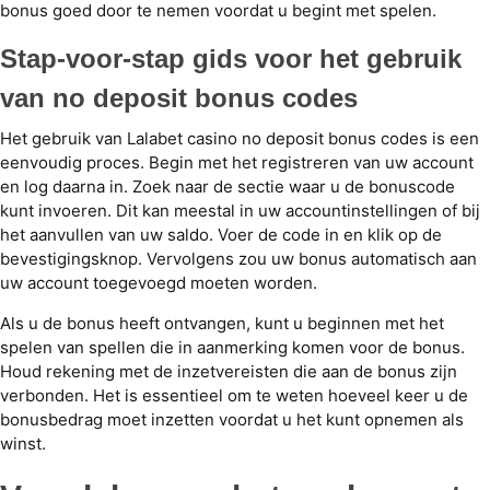
bonus goed door te nemen voordat u begint met spelen.
Stap-voor-stap gids voor het gebruik
van no deposit bonus codes
Het gebruik van Lalabet casino no deposit bonus codes is een
eenvoudig proces. Begin met het registreren van uw account
en log daarna in. Zoek naar de sectie waar u de bonuscode
kunt invoeren. Dit kan meestal in uw accountinstellingen of bij
het aanvullen van uw saldo. Voer de code in en klik op de
bevestigingsknop. Vervolgens zou uw bonus automatisch aan
uw account toegevoegd moeten worden.
Als u de bonus heeft ontvangen, kunt u beginnen met het
spelen van spellen die in aanmerking komen voor de bonus.
Houd rekening met de inzetvereisten die aan de bonus zijn
verbonden. Het is essentieel om te weten hoeveel keer u de
bonusbedrag moet inzetten voordat u het kunt opnemen als
winst.