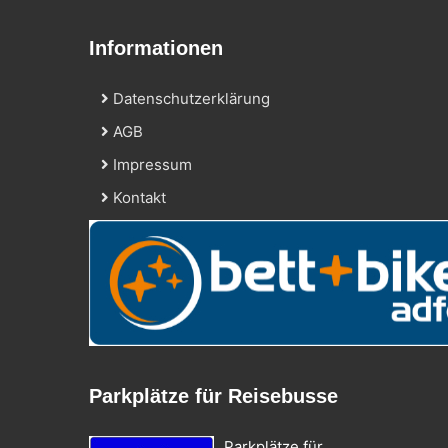
Informationen
Datenschutzerklärung
AGB
Impressum
Kontakt
Parkplätze für Reisebusse
Parkplätze für