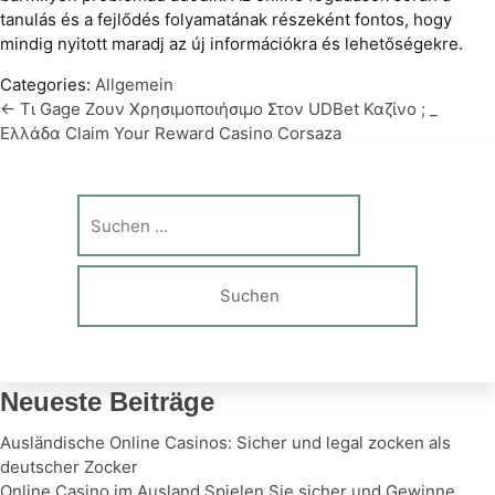
tanulás és a fejlődés folyamatának részeként fontos, hogy
mindig nyitott maradj az új információkra és lehetőségekre.
Categories:
Allgemein
←
Τι Gage Ζουν Χρησιμοποιήσιμο Στον UDBet Καζίνο ; _
Beitragsnavigation
Ελλάδα Claim Your Reward Casino Corsaza
Τι να περιμένετε από το Kingmaker Casino Online: Προσφορές
και μοναδικές δυνατότητες
→
Suche
nach:
Neueste Beiträge
Ausländische Online Casinos: Sicher und legal zocken als
deutscher Zocker
Online Casino im Ausland Spielen Sie sicher und Gewinne