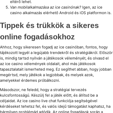
eltérő lehet.
Van mobilalkalmazása az ice casinónak?
Igen, az ice
casino alkalmazás elérhető Android és iOS platformon is.
Tippek és trükkök a sikeres
online fogadásokhoz
Ahhoz, hogy sikeresen fogadj az ice casinóban, fontos, hogy
tájékozott legyél a legújabb trendekről és stratégiákról. Először
is, mindig tartsd nyilván a játékosok véleményét, és olvasd el
az ice casino vélemények oldalait, ahol más játékosok
tapasztalatait ismerheted meg. Ez segíthet abban, hogy jobban
megértsd, mely játékok a legjobbak, és melyek azok,
amelyekkel érdemes próbálkozni.
Másodszor, ne feledd, hogy a stratégiai tervezés
kulcsfontosságú. Készülj fel a játék előtt, és állítsd be a
céljaidat. Az ice casino live chat funkciója segítségével
kérdéseket tehetsz fel, és valós idejű támogatást kaphatsz, ha
bármilyen problémád adódik. Az online fogadások során a