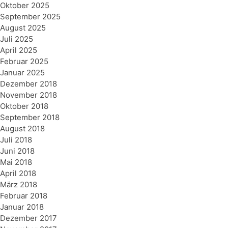
Oktober 2025
September 2025
August 2025
Juli 2025
April 2025
Februar 2025
Januar 2025
Dezember 2018
November 2018
Oktober 2018
September 2018
August 2018
Juli 2018
Juni 2018
Mai 2018
April 2018
März 2018
Februar 2018
Januar 2018
Dezember 2017