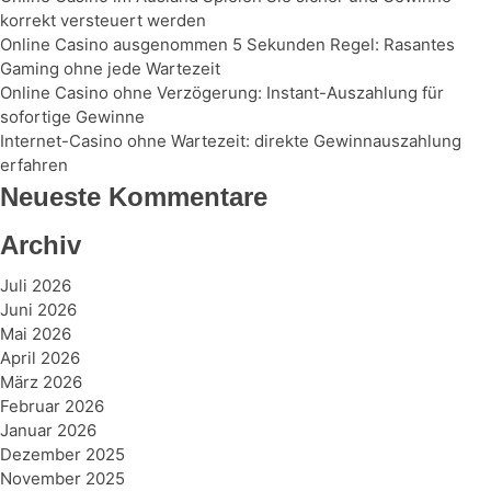
korrekt versteuert werden
Online Casino ausgenommen 5 Sekunden Regel: Rasantes
Gaming ohne jede Wartezeit
Online Casino ohne Verzögerung: Instant-Auszahlung für
sofortige Gewinne
Internet-Casino ohne Wartezeit: direkte Gewinnauszahlung
erfahren
Neueste Kommentare
Archiv
Juli 2026
Juni 2026
Mai 2026
April 2026
März 2026
Februar 2026
Januar 2026
Dezember 2025
November 2025