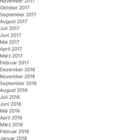
November 2017
Oktober 2017
September 2017
August 2017
Juli 2017
Juni 2017
Mai 2017
April 2017
März 2017
Februar 2017
Dezember 2016
November 2016
September 2016
August 2016
Juli 2016
Juni 2016
Mai 2016
April 2016
März 2016
Februar 2016
Januar 2016